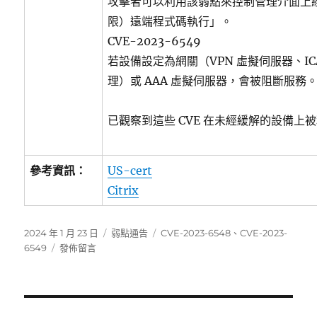
攻擊者可以利用該弱點來控制管理介面上
限）遠端程式碼執行」。
CVE-2023-6549
若設備設定為網關（VPN 虛擬伺服器、ICA
理）或 AAA 虛擬伺服器，會被阻斷服務
已觀察到這些 CVE 在未經緩解的設備上
參考資訊：
US-cert
Citrix
發
分
標
2024 年 1 月 23 日
弱點通告
CVE-2023-6548
、
CVE-2023-
佈
在
類
籤
6549
發佈留言
日
〈Citrix
期:
發
布
NetScaler