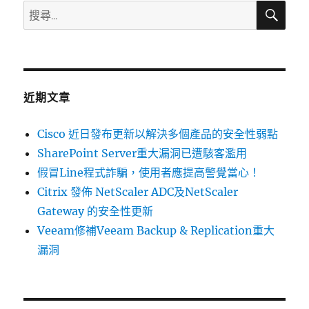
ADC
搜
搜
尋
和
尋
NetScaler
關
Gateway
的
鍵
安
字:
全
近期文章
更
新〉
Cisco 近日發布更新以解決多個產品的安全性弱點
SharePoint Server重大漏洞已遭駭客濫用
假冒Line程式詐騙，使用者應提高警覺當心！
Citrix 發佈 NetScaler ADC及NetScaler
Gateway 的安全性更新
Veeam修補Veeam Backup & Replication重大
漏洞