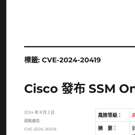
標籤:
CVE-2024-20419
Cisco 發布 SSM 
發
2024 年 8 月 2 日
風險等級：
佈
分
弱點通告
日
類
摘 要：
標
CVE-2024-20419
期: