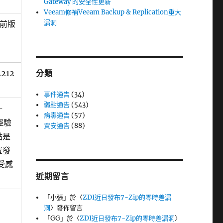
Gateway 的安全性更新
Veeam修補Veeam Backup & Replication重大
漏洞
)之前版
2212
分類
事件通告
(34)
弱點通告
(543)
-
病毒通告
(57)
經驗
資安通告
(88)
點是
置發
受感
近期留言
「
小張
」於〈
ZDI近日發布7-Zip的零時差漏
洞
〉發佈留言
「
GG
」於〈
ZDI近日發布7-Zip的零時差漏洞
〉