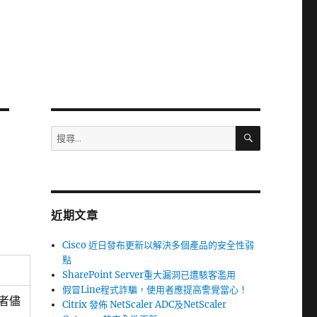
搜
搜
尋
尋
關
鍵
字:
近期文章
Cisco 近日發布更新以解決多個產品的安全性弱
點
SharePoint Server重大漏洞已遭駭客濫用
假冒Line程式詐騙，使用者應提高警覺當心！
理者儘
Citrix 發佈 NetScaler ADC及NetScaler