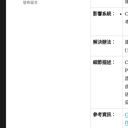
籤
在
發佈留言
〈Cisco
影響系統：
C
發
布
SSM
On-
Prem
解決辦法：
建
安
全
性
細節描述：
更
新〉
參考資訊：
C
i