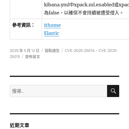
kibana.yml中xpack.ml.enabled或xpac
為false，以確保不會持續被遭受侵入。
參考資訊：
ithome
Elastic
發
分
標
2025 年 5 月 12 日
弱點通告
CVE-2025-25014
、
CVE-2025-
佈
在
類
籤
25015
發佈留言
日
〈Kibana
期:
已
發
布
安
搜
搜
尋
全
尋
更
關
新〉
鍵
字:
近期文章