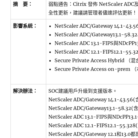
摘 要：
弱點通告：Citrix 發佈 NetScaler ADC及
全性更新，建議請管理者儘速評估更新！
影響系統：
NetScaler ADC/Gateway 14.1-43
NetScaler ADC/Gateway13.1-58.
NetScaler ADC 13.1-FIPS與NDcPP
NetScaler ADC 12.1-FIPS12.1-55
Secure Private Access Hybrid 
Secure Private Access on-pre
解決辦法：
SOC建議用戶升級到支援版本。
NetScaler ADC/Gateway 14.1-43.5
NetScaler ADC/Gateway13.1-58.32
NetScaler ADC 13.1-FIPS與NDcPP13
NetScaler ADC 12.1-FIPS12.1-55.3
NetScaler ADC/Gateway 12.1和13.