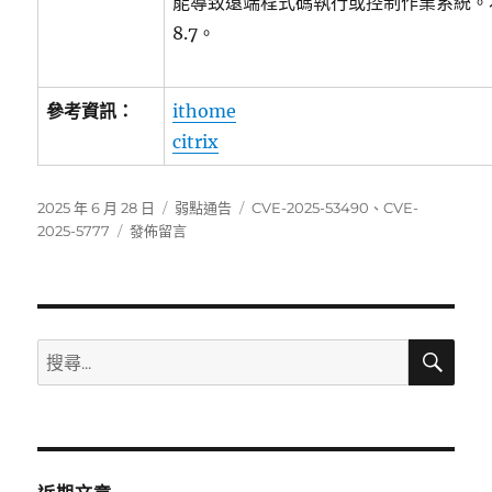
能導致遠端程式碼執行或控制作業系統。本漏
8.7。
參考資訊：
ithome
citrix
發
分
標
2025 年 6 月 28 日
弱點通告
CVE-2025-53490
、
CVE-
佈
在
類
籤
2025-5777
發佈留言
日
〈Citrix
期:
發
佈
NetScaler
ADC
搜
搜
尋
及
尋
NetScaler
關
Gateway
的
鍵
安
字:
全