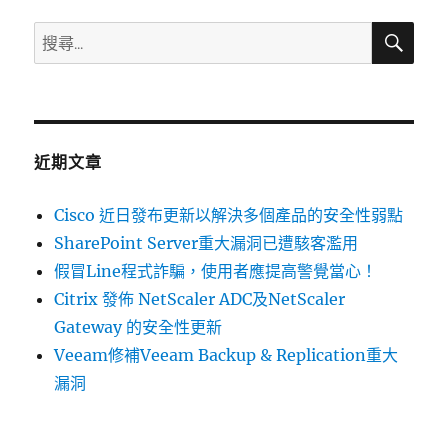
大
漏
搜
搜
尋
洞
尋
已
關
遭
駭
鍵
客
字:
濫
近期文章
用〉
Cisco 近日發布更新以解決多個產品的安全性弱點
SharePoint Server重大漏洞已遭駭客濫用
假冒Line程式詐騙，使用者應提高警覺當心！
Citrix 發佈 NetScaler ADC及NetScaler
Gateway 的安全性更新
Veeam修補Veeam Backup & Replication重大
漏洞