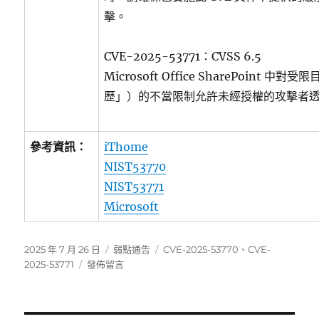
擊。
CVE-2025-53771：CVSS 6.5
Microsoft Office SharePoint
歷」）的不當限制允許未經授權的攻擊者
參考資訊：
iThome
NIST53770
NIST53771
Microsoft
發
分
標
2025 年 7 月 26 日
弱點通告
CVE-2025-53770
、
CVE-
佈
在
類
籤
2025-53771
發佈留言
日
〈SharePoint
期:
Server
重