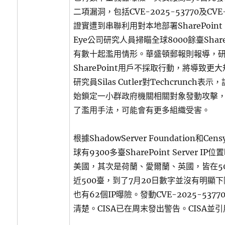
二項漏洞，包括CVE-2025-53770及CVE-
證實遭到串聯利用對本地部署SharePoint 
Eye公司研究人員掃瞄全球8000餘臺Shar
有數十起濫用情形。華盛頓郵報則報導，
SharePoint用戶不採取行動，將導致更大
研究員Silas Cutler對Techcrunc
始鎖定一小群政府機關相關對象發動攻擊
了濫用手法，可能會有更多組織受害。
根據ShadowServer Foundation和C
球有9300多臺SharePoint Server I
美國，其次是荷蘭、愛爾蘭、英國，皆在5
近500臺，到了7月20日數字並沒有明顯
也有62個IP曝險。發動CVE-2025-53
清楚。CISA已在周末發出警告。CISA並