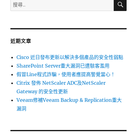
搜
搜
尋
9.0.x
尋
中
關
存
在
鍵
安
字:
全
近期文章
性
弱
Cisco 近日發布更新以解決多個產品的安全性弱點
點〉
SharePoint Server重大漏洞已遭駭客濫用
假冒Line程式詐騙，使用者應提高警覺當心！
Citrix 發佈 NetScaler ADC及NetScaler
Gateway 的安全性更新
Veeam修補Veeam Backup & Replication重大
漏洞