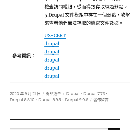
檢查訪問權限，從而導致存取繞過弱點。
5.Drupal 文件模組中存在一個弱點，
來查看他們無法存取的機密文件數據。
US-CERT
drupal
drupal
參考資訊：
drupal
drupal
drupal
發
分
標
2020 年 9 月 21 日
弱點通告
Drupal
、
Durpal 7.73
、
佈
類
籤
在
Durpal 8.8.10
、
Durpal 8.9.9
、
Durpal 9.0.6
發佈留言
日
〈Drupal
期:
7.x，
8.8.x，
8.9.x
和