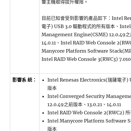
響主機取得提升權限。
目前已知會受到影響的產品如下：Intel Renesa
電子) USB 3.0 驅動程式的所有版本、Intel Co
Management Engine(CSME) 12.0.4
14.0.11、Intel RAID Web Console 2(
Manycore Platform Software Stack
Intel RAID Web Console 3(RWC3) 7
影響系 統：
Intel Renesas Electronics(瑞薩電
版本
Intel Converged Security Managem
12.0.49之前版本、13.0.21、14.0.11
Intel RAID Web Console 2(RWC2)
Intel Manycore Platform Software
版本