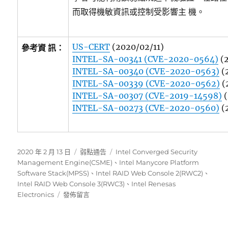
而取得機敏資訊或控制受影響主 機。
US-CERT
(2020/02/11)
參考資 訊：
INTEL-SA-00341 (CVE-2020-0564)
(2
INTEL-SA-00340 (CVE-2020-0563)
(
INTEL-SA-00339 (CVE-2020-0562)
(
INTEL-SA-00307 (CVE-2019-14598)
(
INTEL-SA-00273 (CVE-2020-0560)
(
發
分
標
2020 年 2 月 13 日
弱點通告
Intel Converged Security
佈
類
籤
Management Engine(CSME)
、
Intel Manycore Platform
日
Software Stack(MPSS)
、
Intel RAID Web Console 2(RWC2)
、
期:
Intel RAID Web Console 3(RWC3)
、
Intel Renesas
在
Electronics
發佈留言
〈Intel
近
日