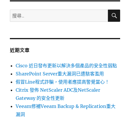
發
布
搜
搜
尋
更
尋
新
關
以
解
鍵
決
字:
多
近期文章
個
產
Cisco 近日發布更新以解決多個產品的安全性弱點
品
中
SharePoint Server重大漏洞已遭駭客濫用
的
假冒Line程式詐騙，使用者應提高警覺當心！
弱
Citrix 發佈 NetScaler ADC及NetScaler
點〉
Gateway 的安全性更新
Veeam修補Veeam Backup & Replication重大
漏洞