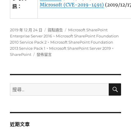
Microsoft (CVE-2019-1491)
(2019/12/1
訊：
發
分
標
2019 年 12 月 24 日
弱點通告
Microsoft SharePoint
佈
類
籤
Enterprise Server 2016
、
Microsoft SharePoint Foundation
日
2010 Service Pack 2
、
Microsoft SharePoint Foundation
期:
2013 Service Pack 1
、
Microsoft SharePoint Server 2019
、
在
SharePoint
發佈留言
〈Microsoft
產
品
SharePoint
存
搜
搜
尋
在
尋
API
關
資
訊
鍵
洩
字:
露
近期文章
弱