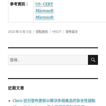
參考資訊：
US-CERT
Microsoft
Microsoft
發
分
標
在
2022 年 6 月 3 日
弱點通告
MSDT
發佈留言
佈
類
籤
〈Microsoft
日
已
期:
發
布
安
搜
搜
尋
全
尋
更
關
新，
以
鍵
解
字:
決
近期文章
服
務
Cisco 近日發布更新以解決多個產品的安全性弱點
診
斷