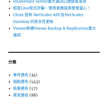
SharePoint Server重大漏洞已遭駭客濫用
工
假冒Line程式詐騙，使用者應提高警覺當心！
具
Citrix 發佈 NetScaler ADC及NetScaler
（MSDT）
中
Gateway 的安全性更新
的
Veeam修補Veeam Backup & Replication重大
弱
漏洞
點〉
分類
事件通告
(34)
弱點通告
(543)
病毒通告
(57)
資安通告
(88)