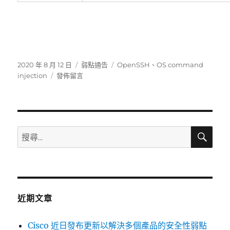
發
分
標
2020 年 8 月 12 日
弱點通告
OpenSSH
、
OS command
佈
在
類
籤
injection
發佈留言
日
〈OpenSSH
期:
存
在
OS
command
搜
搜
尋
injection
尋
弱
關
點〉
鍵
字:
近期文章
Cisco 近日發布更新以解決多個產品的安全性弱點