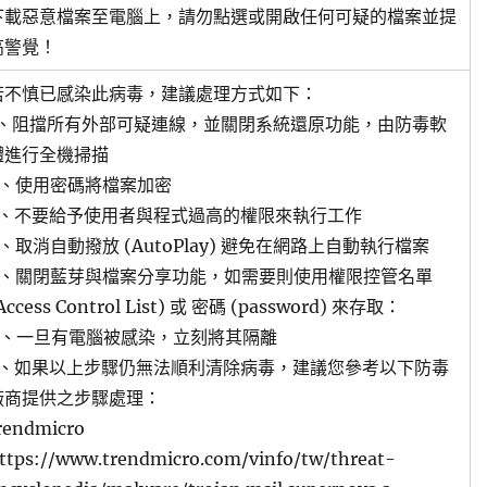
下載惡意檔案至電腦上，請勿點選或開啟任何可疑的檔案並提
高警覺！
若不慎已感染此病毒，建議處理方式如下：
1、阻擋所有外部可疑連線，並關閉系統還原功能，由防毒軟
體進行全機掃描
2、使用密碼將檔案加密
3、不要給予使用者與程式過高的權限來執行工作
4、取消自動撥放 (AutoPlay) 避免在網路上自動執行檔案
5、關閉藍芽與檔案分享功能，如需要則使用權限控管名單
Access Control List) 或 密碼 (password) 來存取：
6、一旦有電腦被感染，立刻將其隔離
7、如果以上步驟仍無法順利清除病毒，建議您參考以下防毒
廠商提供之步驟處理：
rendmicro
ttps://www.trendmicro.com/vinfo/tw/threat-