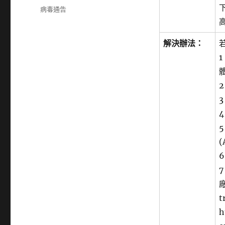
佈
分
病毒通告
日
類
期:
解決辦法：
(
t
h