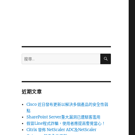
瀏
搜
搜
尋
尋
關
鍵
字:
近期文章
Cisco 近日發布更新以解決多個產品的安全性弱
點
SharePoint Server重大漏洞已遭駭客濫用
假冒Line程式詐騙，使用者應提高警覺當心！
Citrix 發佈 NetScaler ADC及NetScaler