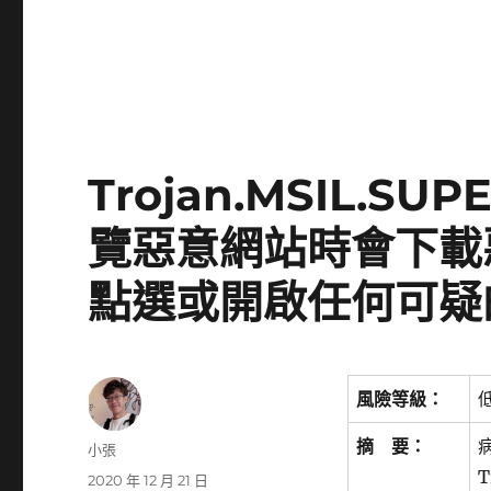
Trojan.MSIL.S
覽惡意網站時會下載
點選或開啟任何可疑
風險等級：
摘 要：
作
小張
者
T
發
2020 年 12 月 21 日