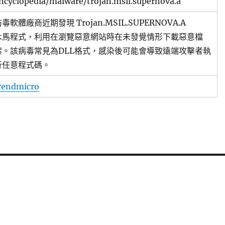
ncyclopedia/malware/trojan.msil.supernova.a
毒軟體廠商近期發現 Trojan.MSIL.SUPERNOVA.A
木馬程式，利用在瀏覽惡意網站時在未發覺情形下載惡意檔
案。該病毒常見為DLL格式，感染後可能會導致遠端攻擊者執
行任意程式碼。
rendmicro