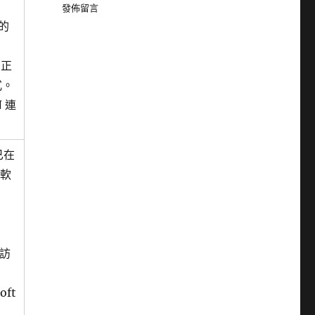
發佈留言
的
的正
式。
 連
已在
索軟
的訪
ft