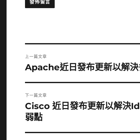
文
上一篇文章
章
Apache近日發布更新以解
上
一
導
篇
覽
文
下一篇文章
章:
Cisco 近日發布更新以解決Iden
下
一
弱點
篇
文
章: