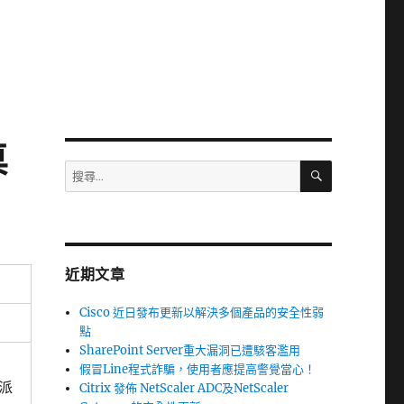
桌
搜
搜
尋
尋
關
鍵
字:
近期文章
Cisco 近日發布更新以解決多個產品的安全性弱
點
SharePoint Server重大漏洞已遭駭客濫用
假冒Line程式詐騙，使用者應提高警覺當心！
派
Citrix 發佈 NetScaler ADC及NetScaler