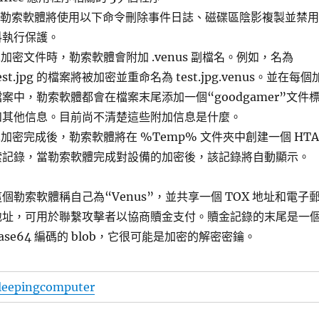
3.勒索軟體將使用以下命令刪除事件日誌、磁碟區陰影複製並禁
料執行保護。
4.加密文件時，勒索軟體會附加 .venus 副檔名。例如，名為
est.jpg 的檔案將被加密並重命名為 test.jpg.venus。並在每個
檔案中，勒索軟體都會在檔案末尾添加一個“goodgamer”文件
和其他信息。目前尚不清楚這些附加信息是什麼。
5.加密完成後，勒索軟體將在 %Temp% 文件夾中創建一個 HTA
索記錄，當勒索軟體完成對設備的加密後，該記錄將自動顯示。
這個勒索軟體稱自己為“Venus”，並共享一個 TOX 地址和電子
地址，可用於聯繫攻擊者以協商贖金支付。贖金記錄的末尾是一
ase64 編碼的 blob，它很可能是加密的解密密鑰。
leepingcomputer