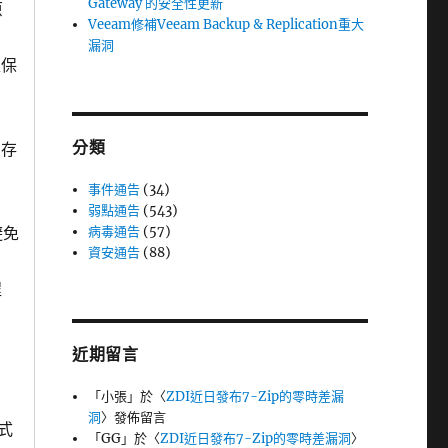
Gateway 的安全性更新
原
Veeam修補Veeam Backup & Replication重大
漏洞
確保
分類
用存
事件通告
(34)
弱點通告
(543)
避免
病毒通告
(57)
資安通告
(88)
程
近期留言
「
小張
」於〈
ZDI近日發布7-Zip的零時差漏
洞
〉發佈留言
式
「
GG
」於〈
ZDI近日發布7-Zip的零時差漏洞
〉