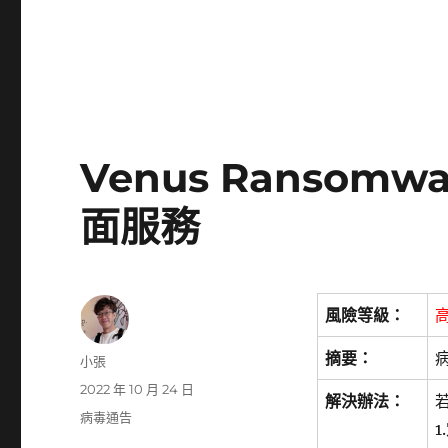
Venus Ransom
面服務
風險等級：
摘要：
病
作
小張
者
發
2022 年 10 月 24 日
解決辦法：
佈
分
病毒通告
日
類