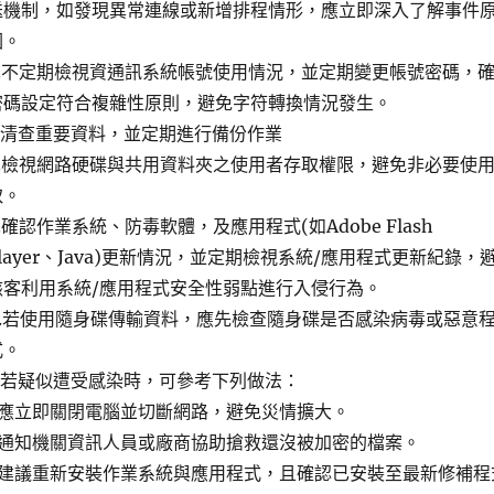
送機制，如發現異常連線或新增排程情形，應立即深入了解事件
因。
2.不定期檢視資通訊系統帳號使用情況，並定期變更帳號密碼，
密碼設定符合複雜性原則，避免字符轉換情況發生。
3.清查重要資料，並定期進行備份作業
4.檢視網路硬碟與共用資料夾之使用者存取權限，避免非必要使
取。
.確認作業系統、防毒軟體，及應用程式(如Adobe Flash
Player、Java)更新情況，並定期檢視系統/應用程式更新紀錄，
駭客利用系統/應用程式安全性弱點進行入侵行為。
6.若使用隨身碟傳輸資料，應先檢查隨身碟是否感染病毒或惡意
式。
7.若疑似遭受感染時，可參考下列做法：
-應立即關閉電腦並切斷網路，避免災情擴大。
-通知機關資訊人員或廠商協助搶救還沒被加密的檔案。
-建議重新安裝作業系統與應用程式，且確認已安裝至最新修補程