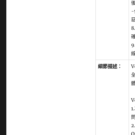
9
細節描述：
V
V
2
O