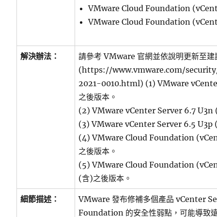
VMware Cloud Foundation (vCent
VMware Cloud Foundation (vCent
解決辦法：
請參考 VMware 官網並依說明更新至
(https://www.vmware.com/security
2021-0010.html) (1) VMware vCente
之後版本。
(2) VMware vCenter Server 6.7 
(3) VMware vCenter Server 6.5 
(4) VMware Cloud Foundation (vCent
之後版本。
(5) VMware Cloud Foundation (vCent
(含)之後版本。
細節描述：
VMware 發布修補多個產品 vCenter Se
Foundation 的安全性弱點，可能