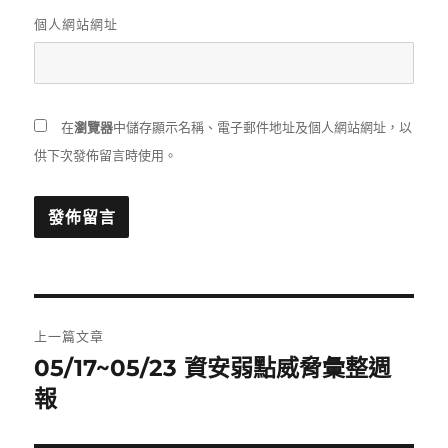
個人網站網址
在
瀏覽器
中儲存顯示名稱、電子郵件地址及個人網站網址，以
供下次發佈留言時使用。
文
上一篇文章
章
05/17~05/23 資安弱點威脅彙整週
上
一
報
導
篇
覽