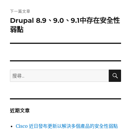
文
章:
下一篇文章
Drupal 8.9、9.0、9.1中存在安全性
下
一
弱點
篇
文
章:
搜
搜
尋
尋
關
鍵
字:
近期文章
Cisco 近日發布更新以解決多個產品的安全性弱點