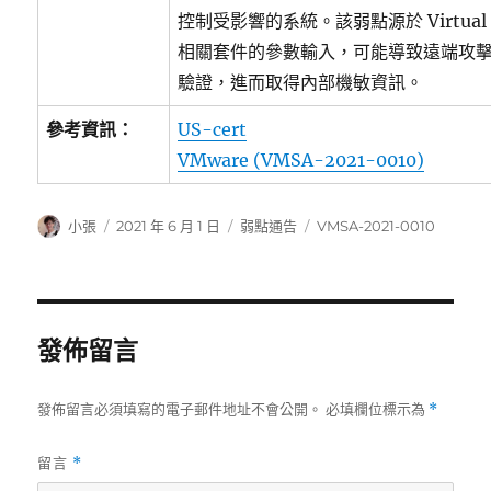
控制受影響的系統。該弱點源於 Virtual
相關套件的參數輸入，可能導致遠端攻
驗證，進而取得內部機敏資訊。
參考資訊：
US-cert
VMware (VMSA-2021-0010)
作
發
分
標
小張
2021 年 6 月 1 日
弱點通告
VMSA-2021-0010
者
佈
類
籤
日
期:
發佈留言
發佈留言必須填寫的電子郵件地址不會公開。
必填欄位標示為
*
留言
*