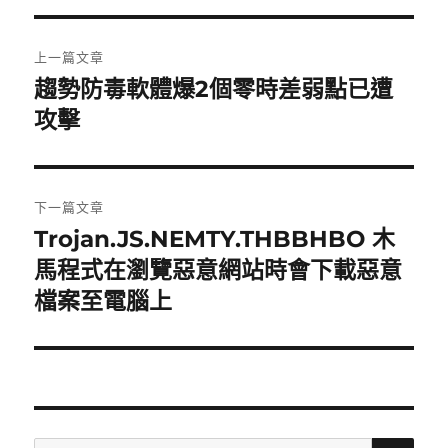
文
上一篇文章
章
趨勢防毒軟體爆2個零時差弱點已遭
上
一
攻擊
導
篇
覽
文
章:
下一篇文章
Trojan.JS.NEMTY.THBBHBO 木
下
一
馬程式在瀏覽惡意網站時會下載惡意
篇
檔案至電腦上
文
章:
搜