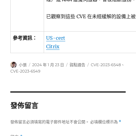
已觀察到這些 CVE 在未經緩解的設備上
參考資訊：
US-cert
Citrix
作
發
分
標
小張
2024 年 1 月 23 日
弱點通告
CVE-2023-6548
、
者
佈
類
籤
CVE-2023-6549
日
期:
發佈留言
發佈留言必須填寫的電子郵件地址不會公開。
必填欄位標示為
*