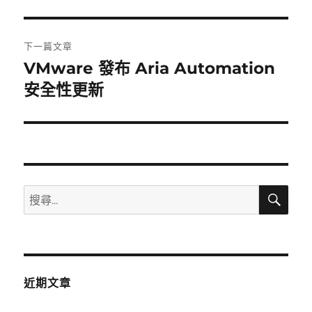
篇
覽
文
章:
下一篇文章
VMware 發布 Aria Automation
下
一
安全性更新
篇
文
章:
搜
搜
尋
尋
關
鍵
字:
近期文章