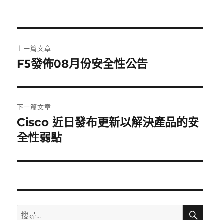
文
上一篇文章
章
F5發佈08月份安全性公告
上
一
導
篇
覽
文
下一篇文章
章:
Cisco 近日發布更新以解決產品的安
下
一
全性弱點
篇
文
章:
搜
搜
尋