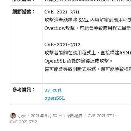
細節描述：
CVE-2021-3711
攻擊這者能夠將 SM2 內容解密到應用程式，
Overflow攻擊，可能會導致應用程式異
CVE-2021-3712
攻擊者能夠在應用程式上，直接構建ASN1
OpenSSL 函數的途徑達成攻擊。
這可能會導致阻斷式服務，還可能導致檔
參考資訊：
us-cert
openSSL
作
發
分
標
小張
2021 年 8 月 30 日
弱點通告
CVE-2021-3711
、
者
佈
類
籤
CVE-2021-3712
日