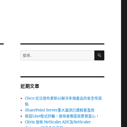
搜
搜
尋
尋
關
鍵
字:
近期文章
Cisco 近日發布更新以解決多個產品的安全性弱
點
SharePoint Server重大漏洞已遭駭客濫用
假冒Line程式詐騙，使用者應提高警覺當心！
Citrix 發佈 NetScaler ADC及NetScaler