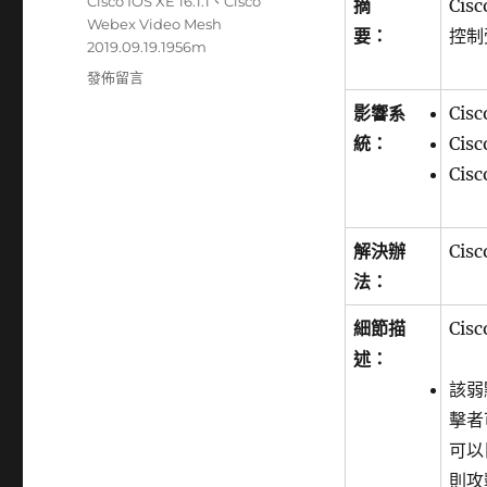
籤
Cisco IOS XE 16.1.1
、
Cisco
摘
Ci
Webex Video Mesh
要：
控制
2019.09.19.1956m
在
發佈留言
〈Cisco
影響系
Cis
發
統：
Cisc
布
多
Cis
種
產
品
解決辦
Ci
的
法：
安
全
細節描
Cis
更
新〉
述：
該弱
擊者
可以
則攻