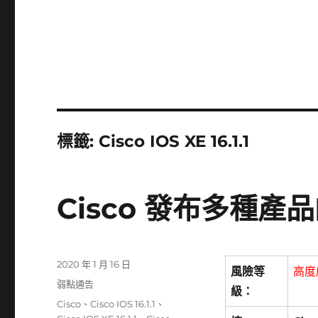
標籤:
Cisco IOS XE 16.1.1
Cisco 發布多種產
發
2020 年 1 月 16 日
風險等
高度
佈
分
弱點通告
級：
日
類
標
Cisco
、
Cisco IOS 16.1.1
、
期: