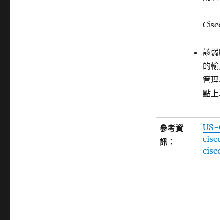
Cis
該弱
的輸
管理
點上
US-
參考資
cis
訊：
cisc