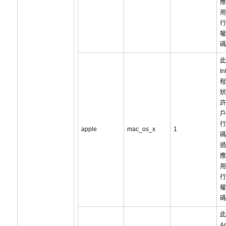
應
用
行
權
碼
此
I
程
狀
許
戶
行
apple
mac_os_x
1
碼
過
應
用
行
權
碼
此
Ap