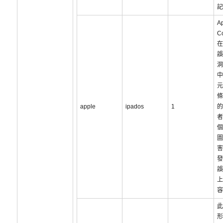
記
A
C
在
誤
洞
中
元
條
apple
ipados
1
的
者
個
圖
害
發
誤
上
容
此
形