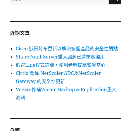
尋
脅
關
彙
整
鍵
週
字:
報〉
近期文章
Cisco 近日發布更新以解決多個產品的安全性弱點
SharePoint Server重大漏洞已遭駭客濫用
假冒Line程式詐騙，使用者應提高警覺當心！
Citrix 發佈 NetScaler ADC及NetScaler
Gateway 的安全性更新
Veeam修補Veeam Backup & Replication重大
漏洞
分類