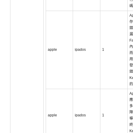
碼
Ap
存
錯
漏
F
內
apple
ipados
1
而
用
發
錯
K
的
A
應
多
障
apple
ipados
1
導
終
K