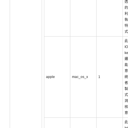
透
的
利
執
特
式
此
I
k
邏
能
意
apple
mac_os_x
1
統
者
製
式
洞
核
意
此