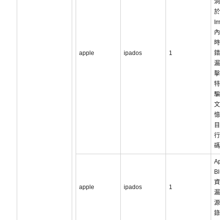
洞
於
I
內
時
apple
ipados
1
錯
漏
擊
特
騙
文
憶
目
行
碼
A
B
資
apple
ipados
1
漏
源
錄