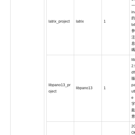
一
in
的
latrix_project
latrix
1
tx
參
注
息
碼
li
2.
d
版
libpano13_pr
p
libpano13
1
oject
u
e
字
能
意
2
Ok