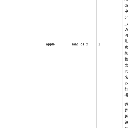
Gr
中
p
_B
D
洞
能
apple
mac_os_x
1
意
統
執
案
以
來
心
行
碼
通
界
越
題