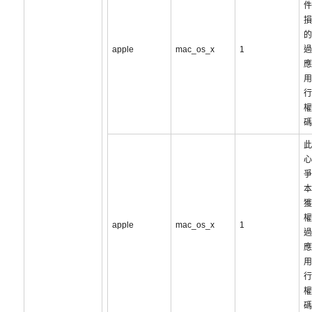
件
損
的
apple
mac_os_x
1
過
應
用
行
權
碼
此
心
爭
本
獲
權
apple
mac_os_x
1
過
應
用
行
權
碼