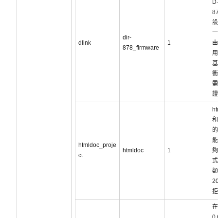
D-
8
設
一
dir-
dlink
1
由
878_firmware
用
基
衝
需
證
ht
和
的
能
htmldoc_proje
htmldoc
1
夠
ct
式
類
2
拒
在
0