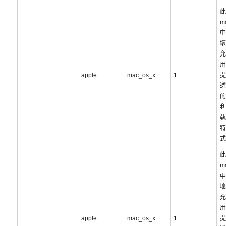
此
m
中
壞
允
用
apple
mac_os_x
1
提
透
的
利
執
特
式
此
m
中
壞
允
用
apple
mac_os_x
1
提