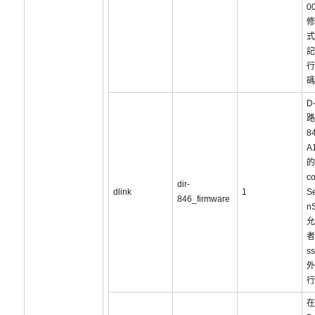
0
修
式
記
行
碼
D-
路
8
A
的
co
dir-
dlink
1
S
846_firmware
nS
允
者
s
外
行
在