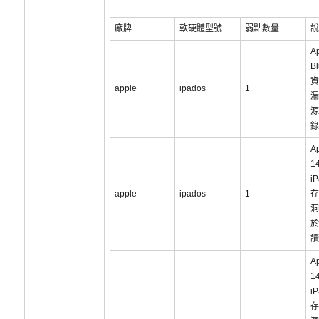
廠牌
軟硬體型號
弱點數量
說
A
B
資
apple
ipados
1
漏
源
錄
Ap
1
i
apple
ipados
1
存
洞
於
讀
Ap
14
i
存