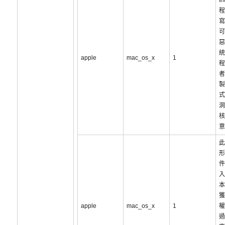
I
程
寫
可
惡
統
apple
mac_os_x
1
程
者
製
式
洞
核
意
此
形
件
入
本
獲
apple
mac_os_x
1
權
過