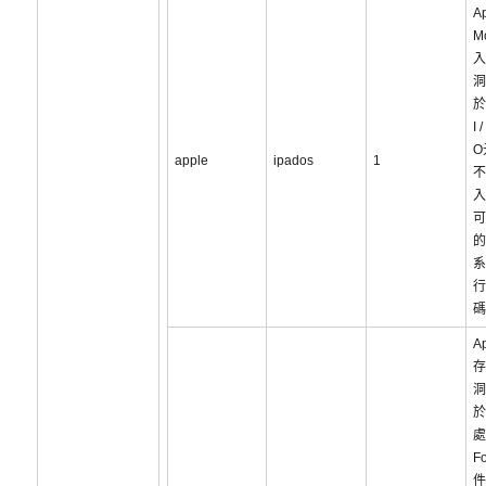
Ap
M
入
洞
於
I /
O
apple
ipados
1
不
入
可
的
系
行
碼
A
存
洞
於
處
F
件