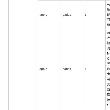
A
應
apple
ipados
1
能
特
程
A
存
題
洞
Mo
O
界
apple
ipados
1
的
者
製
受
案
區
統
任