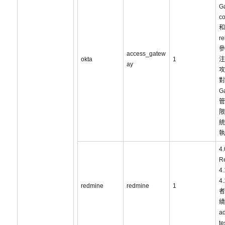
G
c
和
r
參
access_gatew
okta
1
注
ay
攻
對
G
管
限
統
執
4
R
4
4
redmine
redmine
1
者
繞
a
t