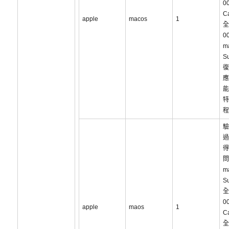
0
C
apple
macos
1
全
0
m
S
復
應
能
特
程
驗
過
得
問
m
S
全
0
apple
maos
1
C
全