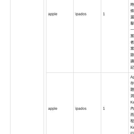
時
條
apple
ipados
1
漏
擊
一
案
者
案
錄
讀
記
Ap
存
題
洞
K
apple
ipados
1
內
而
程
K
行