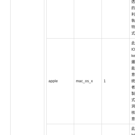
透
的
利
執
特
式
此
I
k
邏
能
意
apple
mac_os_x
1
統
者
製
式
洞
核
意
此