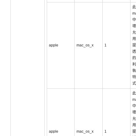
此
m
中
壞
允
用
apple
mac_os_x
1
提
透
的
利
執
特
式
此
m
中
壞
允
用
apple
mac_os_x
1
提