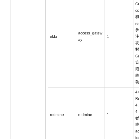
G
c
和
r
參
access_gatew
okta
1
注
ay
攻
對
G
管
限
統
執
4
R
4
4
redmine
redmine
1
者
繞
a
t