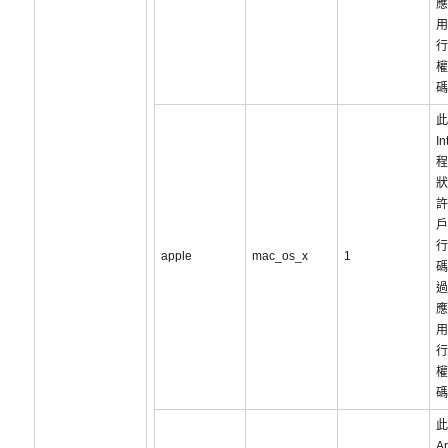
應
用
行
權
碼
此
I
程
狀
許
戶
行
apple
mac_os_x
1
碼
過
應
用
行
權
碼
此
Ap