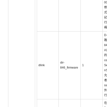
0
修
式
記
行
碼
D-
路
8
A
的
co
dir-
dlink
1
S
846_firmware
nS
允
者
s
外
行
在