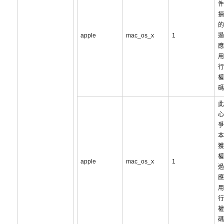
件
損
的
apple
mac_os_x
1
過
應
用
行
權
碼
此
心
爭
本
獲
權
apple
mac_os_x
1
過
應
用
行
權
碼