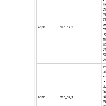
I
程
寫
可
惡
統
apple
mac_os_x
1
程
者
製
式
洞
核
意
此
形
件
入
本
獲
apple
mac_os_x
1
權
過