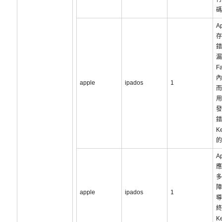
碼
Ap
存
錯
漏
F
內
apple
ipados
1
而
用
發
錯
K
的
A
應
多
障
apple
ipados
1
導
終
K