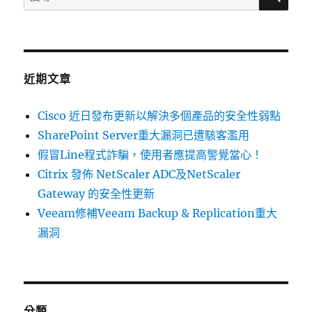
尋
脅
關
彙
整
鍵
週
字:
報〉
近期文章
Cisco 近日發布更新以解決多個產品的安全性弱點
SharePoint Server重大漏洞已遭駭客濫用
假冒Line程式詐騙，使用者應提高警覺當心！
Citrix 發佈 NetScaler ADC及NetScaler
Gateway 的安全性更新
Veeam修補Veeam Backup & Replication重大
漏洞
分類