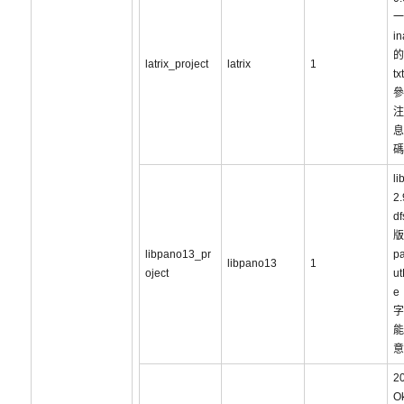
一
in
的
latrix_project
latrix
1
tx
參
注
息
碼
li
2.
d
版
libpano13_pr
p
libpano13
1
oject
u
e
字
能
意
2
Ok