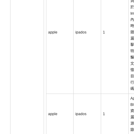
洞
於
I
內
時
apple
ipados
1
錯
漏
擊
特
騙
文
憶
目
行
碼
A
B
資
apple
ipados
1
漏
源
錄