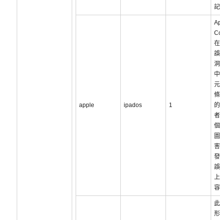
記
A
C
在
誤
洞
中
元
條
apple
ipados
1
的
者
個
圖
害
發
誤
上
容
此
形