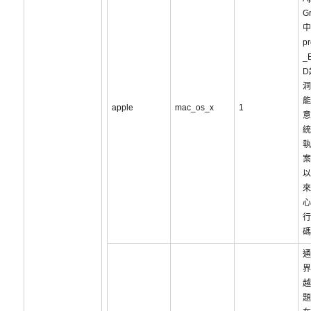
Gr
中
p
_B
D
洞
能
apple
mac_os_x
1
意
統
執
案
以
來
心
行
碼
通
界
越
題