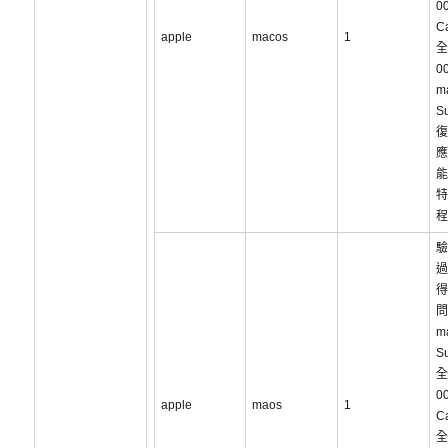
0
C
apple
macos
1
全
0
m
S
復
應
能
特
程
驗
過
得
問
m
S
全
0
apple
maos
1
C
全