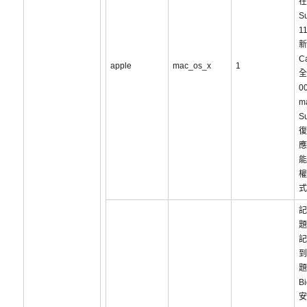
在
S
1
新
C
apple
mac_os_x
1
全
0
m
S
復
應
能
權
式
記
題
記
到
題
Bi
安