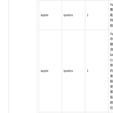
A
應
apple
ipados
1
能
特
程
A
存
題
洞
Mo
O
界
apple
ipados
1
的
者
製
受
案
區
統
任