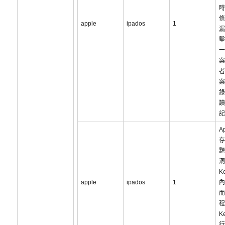
時
條
apple
ipados
1
漏
擊
一
案
者
案
錄
讀
記
Ap
存
題
洞
K
apple
ipados
1
內
而
程
K
行