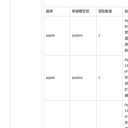
廠牌
軟硬體型號
弱點數量
說
A
B
資
apple
ipados
1
漏
源
錄
Ap
1
i
apple
ipados
1
存
洞
於
讀
Ap
14
i
存