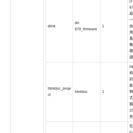
D-
8
設
一
dir-
dlink
1
由
878_firmware
用
基
衝
需
證
ht
和
的
能
htmldoc_proje
htmldoc
1
夠
ct
式
類
2
拒
在
0