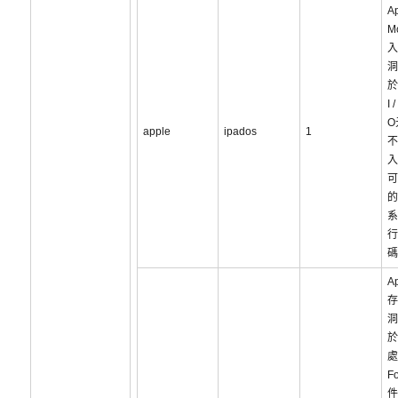
Ap
M
入
洞
於
I /
O
apple
ipados
1
不
入
可
的
系
行
碼
A
存
洞
於
處
F
件