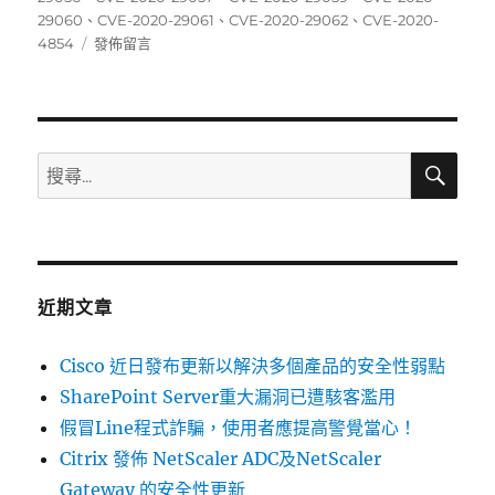
期:
29060
、
CVE-2020-29061
、
CVE-2020-29062
、
CVE-2020-
在
4854
發佈留言
〈11/23~11/29
資
安
弱
點
搜
搜
尋
威
尋
脅
關
彙
整
鍵
週
字:
報〉
近期文章
Cisco 近日發布更新以解決多個產品的安全性弱點
SharePoint Server重大漏洞已遭駭客濫用
假冒Line程式詐騙，使用者應提高警覺當心！
Citrix 發佈 NetScaler ADC及NetScaler
Gateway 的安全性更新