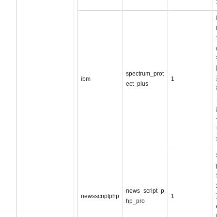
spectrum_prot
ibm
1
ect_plus
news_script_p
newsscriptphp
1
hp_pro