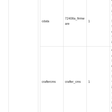
72408a_firmw
cdata
1
are
craftercms
crafter_cms
1