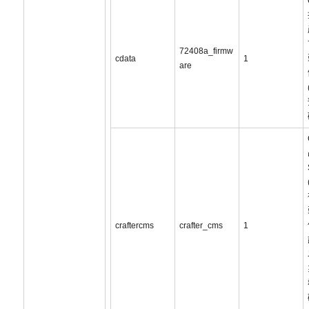
72408a_firmw
cdata
1
are
craftercms
crafter_cms
1