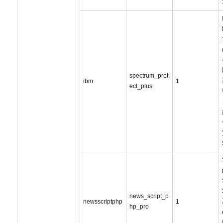
spectrum_prot
ibm
1
ect_plus
news_script_p
newsscriptphp
1
hp_pro