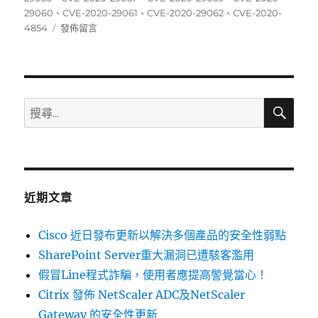
期:
29060
、
CVE-2020-29061
、
CVE-2020-29062
、
CVE-2020-
在
4854
發佈留言
〈11/23~11/29
資
安
弱
點
搜
搜
尋
威
尋
脅
關
彙
整
鍵
週
字:
報〉
近期文章
Cisco 近日發布更新以解決多個產品的安全性弱點
SharePoint Server重大漏洞已遭駭客濫用
假冒Line程式詐騙，使用者應提高警覺當心！
Citrix 發佈 NetScaler ADC及NetScaler
Gateway 的安全性更新