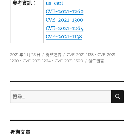
參考資訊：
us-cert
CVE-2021-1260
CVE-2021-1300
CVE-2021-1264
CVE-2021-1138
發
分
標
2021 年 1 月 25 日
弱點通告
CVE-2021-1138
、
CVE-2021-
佈
類
籤
在
1260
、
CVE-2021-1264
、
CVE-2021-1300
發佈留言
日
〈Cisco
期:
近
日
發
布
搜
搜
尋
更
尋
新
關
以
解
鍵
決
字:
多
近期文章