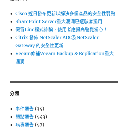
個
產
Cisco 近日發布更新以解決多個產品的安全性弱點
品
的
SharePoint Server重大漏洞已遭駭客濫用
安
假冒Line程式詐騙，使用者應提高警覺當心！
全
Citrix 發佈 NetScaler ADC及NetScaler
性
弱
Gateway 的安全性更新
點〉
Veeam修補Veeam Backup & Replication重大
漏洞
分類
事件通告
(34)
弱點通告
(543)
病毒通告
(57)