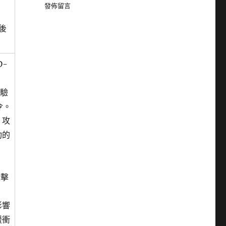
發佈留言
之後
D-
份驗
令。
。攻
功的
攻擊
影響
緩衝