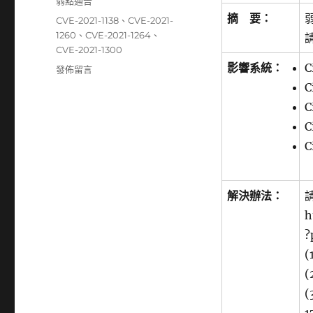
分
弱點通告
日
類
摘 要：
標
CVE-2021-1138
、
CVE-2021-
期:
籤
1260
、
CVE-2021-1264
、
CVE-2021-1300
影響系統：
C
在
發佈留言
〈Cisco
C
近
C
日
C
發
布
C
更
新
以
解決辦法：
解
h
決
多
?
個
(
產
(
品
的
(
安