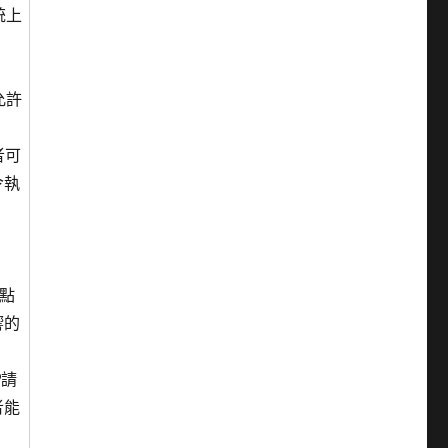
統上
允許
者可
令執
弱點
響的
P請
者能