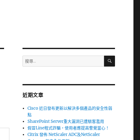
搜
搜
尋
尋
關
鍵
字:
近期文章
Cisco 近日發布更新以解決多個產品的安全性弱
點
SharePoint Server重大漏洞已遭駭客濫用
假冒Line程式詐騙，使用者應提高警覺當心！
Citrix 發佈 NetScaler ADC及NetScaler