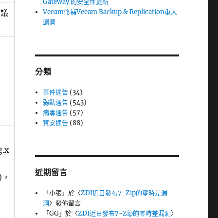
Gateway 的安全性更新
建議
Veeam修補Veeam Backup & Replication重大
漏洞
分類
事件通告
(34)
弱點通告
(543)
病毒通告
(57)
資安通告
(88)
g.x
近期留言
本)。
「
小張
」於〈
ZDI近日發布7-Zip的零時差漏
洞
〉發佈留言
「
GG
」於〈
ZDI近日發布7-Zip的零時差漏洞
〉