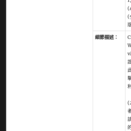
1
全
(
性
弱
(
點〉
細節描述：