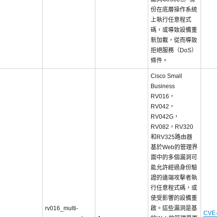
份在底層操作系統
上執行任意程式
碼，或導致設備重
新加載，從而導致
拒絕服務（DoS）
條件。
Cisco Small
Business
RV016，
RV042，
RV042G，
RV082，RV320
和RV325路由器
基於Web的管理界
面中的多個漏洞可
能允許經過身份驗
證的遠端攻擊者執
行任意程式碼，或
使受影響的設備重
rv016_multi-
啟。這些漏洞是基
CVE-