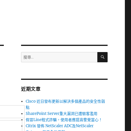
搜
搜
尋
尋
關
鍵
字:
近期文章
Cisco 近日發布更新以解決多個產品的安全性弱
點
SharePoint Server重大漏洞已遭駭客濫用
假冒Line程式詐騙，使用者應提高警覺當心！
Citrix 發佈 NetScaler ADC及NetScaler