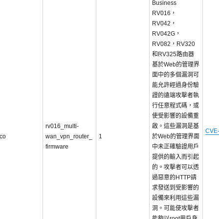
Business
RV016，
RV042，
RV042G，
RV082，RV320
和RV325路由器
基於Web的管理界
面中的多個漏洞可
能允許經過身份驗
證的遠端攻擊者執
行任意程式碼，或
使受影響的設備重
rv016_multi-
啟。這些漏洞是基
CVE-
sco
wan_vpn_router_
1
於Web的管理界面
firmware
中未正確驗證用戶
提供的輸入而引起
的。攻擊者可以透
過惡意的HTTP請
求發送到受影響的
設備來利用這些漏
洞。可能使攻擊者
能夠以root用戶身