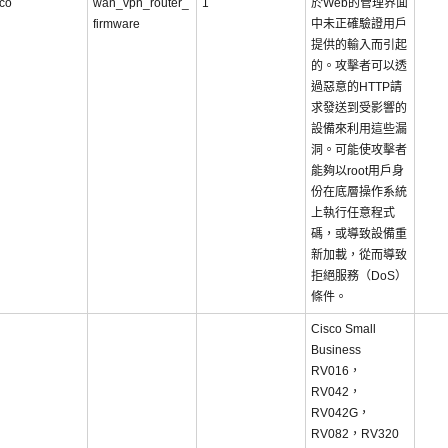
sco
wan_vpn_router_
1
於Web的管理界面
firmware
中未正確驗證用戶
提供的輸入而引起
的。攻擊者可以透
過惡意的HTTP請
求發送到受影響的
設備來利用這些漏
洞。可能使攻擊者
能夠以root用戶身
份在底層操作系統
上執行任意程式
碼，或導致設備重
新加載，從而導致
拒絕服務（DoS）
條件。
Cisco Small
Business
RV016，
RV042，
RV042G，
RV082，RV320