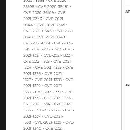
籤
2020-18568
、
CVE-2020-
25506
、
CVE-2020-35481
、
廠
CVE-2020-36109
、
CVE-
2021-0343
、
CVE-2021-
0344
、
CVE-2021-0345
、
CVE-2021-0346
、
CVE-2021-
0348
、
CVE-2021-0349
、
CVE-2021-0351
、
CVE-2021-
1319
、
CVE-2021-1320
、
CVE-
2021-1321
、
CVE-2021-1322
、
CVE-2021-1323
、
CVE-2021-
1324
、
CVE-2021-1325
、
CVE-
2021-1326
、
CVE-2021-
1327
、
CVE-2021-1328
、
CVE-
ap
2021-1329
、
CVE-2021-
1330
、
CVE-2021-1331
、
CVE-
2021-1332
、
CVE-2021-1333
、
CVE-2021-1334
、
CVE-2021-
1335
、
CVE-2021-1336
、
CVE-
2021-1337
、
CVE-2021-
1338
、
CVE-2021-1339
、
CVE-
2021-1340
、
CVE-2021-