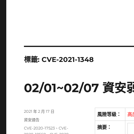
標籤:
CVE-2021-1348
02/01~02/07 
發
2021 年 2 月 17 日
風險等級：
高
佈
分
資安通告
日
類
摘要：
標
CVE-2020-17523
、
CVE-
期: