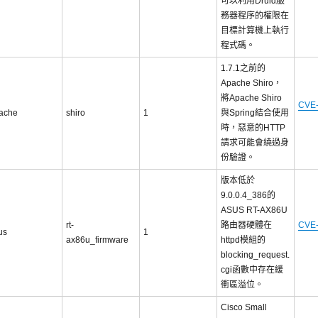
可以利用Druid服
務器程序的權限在
目標計算機上執行
程式碼。
1.7.1之前的
Apache Shiro，
將Apache Shiro
CVE-
ache
shiro
1
與Spring結合使用
時，惡意的HTTP
請求可能會繞過身
份驗證。
版本低於
9.0.0.4_386的
ASUS RT-AX86U
rt-
路由器硬體在
CVE-
us
1
ax86u_firmware
httpd模組的
blocking_request.
cgi函數中存在緩
衝區溢位。
Cisco Small