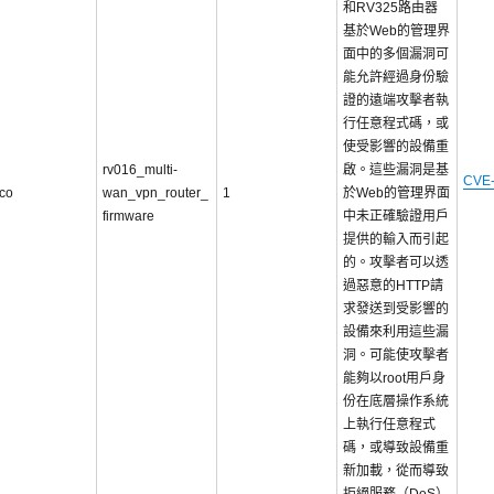
和RV325路由器
基於Web的管理界
面中的多個漏洞可
能允許經過身份驗
證的遠端攻擊者執
行任意程式碼，或
使受影響的設備重
rv016_multi-
啟。這些漏洞是基
CVE-
sco
wan_vpn_router_
1
於Web的管理界面
firmware
中未正確驗證用戶
提供的輸入而引起
的。攻擊者可以透
過惡意的HTTP請
求發送到受影響的
設備來利用這些漏
洞。可能使攻擊者
能夠以root用戶身
份在底層操作系統
上執行任意程式
碼，或導致設備重
新加載，從而導致