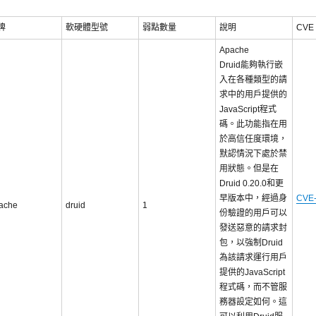
牌
軟硬體型號
弱點數量
說明
CVE 
Apache
Druid能夠執行嵌
入在各種類型的請
求中的用戶提供的
JavaScript程式
碼。此功能指在用
於高信任度環境，
默認情況下處於禁
用狀態。但是在
Druid 0.20.0和更
早版本中，經過身
CVE-
ache
druid
1
份驗證的用戶可以
發送惡意的請求封
包，以強制Druid
為該請求運行用戶
提供的JavaScript
程式碼，而不管服
務器設定如何。這