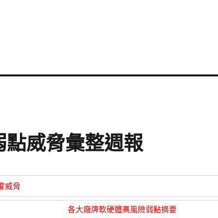
資安弱點威脅彙整週報
度威脅
各大廠牌軟硬體高風險弱點摘要