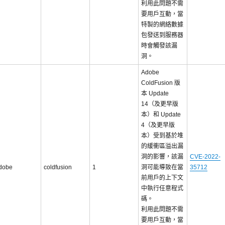
利用此問題不需
要用戶互動，當
特製的網絡數據
包發送到服務器
時會觸發該漏
洞。
Adobe
ColdFusion 版
本 Update
14（及更早版
本）和 Update
4（及更早版
本）受到基於堆
的緩衝區溢出漏
洞的影響，該漏
CVE-2022-
dobe
coldfusion
1
洞可能導致在當
35712
前用戶的上下文
中執行任意程式
碼。
利用此問題不需
要用戶互動，當