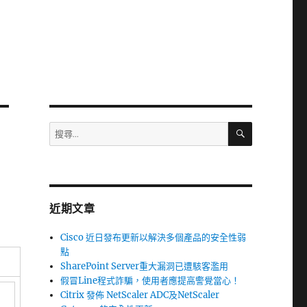
搜
搜
尋
尋
關
鍵
字:
近期文章
Cisco 近日發布更新以解決多個產品的安全性弱
點
SharePoint Server重大漏洞已遭駭客濫用
假冒Line程式詐騙，使用者應提高警覺當心！
Citrix 發佈 NetScaler ADC及NetScaler