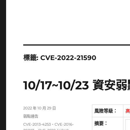
標籤:
CVE-2022-21590
10/17~10/23 
發
2022 年 10 月 29 日
風險等級：
高
佈
分
弱點通告
日
類
摘要：
標
CVE-2013-4253
、
CVE-2016-
期: