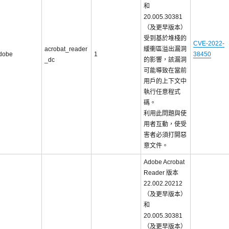
和
20.005.30381
（及更早版本）
受到基於堆棧的
CVE-2022-
acrobat_reader
緩衝區溢出漏洞
dobe
1
38450
_dc
的影響，該漏洞
可能導致在當前
用戶的上下文中
執行任意程式
碼。
利用此問題與使
用者互動，使受
害者必須打開惡
意文件。
Adobe Acrobat
Reader 版本
22.002.20212
（及更早版本）
和
20.005.30381
（及更早版本）