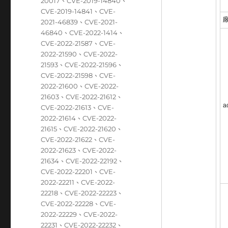
籤
20017
、
CVE-2019-14840
、
CVE-2019-14841
、
CVE-
2021-46839
、
CVE-2021-
46840
、
CVE-2022-1414
、
CVE-2022-21587
、
CVE-
2022-21590
、
CVE-2022-
21593
、
CVE-2022-21596
、
CVE-2022-21598
、
CVE-
2022-21600
、
CVE-2022-
21603
、
CVE-2022-21612
、
a
CVE-2022-21613
、
CVE-
2022-21614
、
CVE-2022-
21615
、
CVE-2022-21620
、
CVE-2022-21622
、
CVE-
2022-21623
、
CVE-2022-
21634
、
CVE-2022-22192
、
CVE-2022-22201
、
CVE-
2022-22211
、
CVE-2022-
22218
、
CVE-2022-22223
、
CVE-2022-22228
、
CVE-
2022-22229
、
CVE-2022-
22231
、
CVE-2022-22232
、