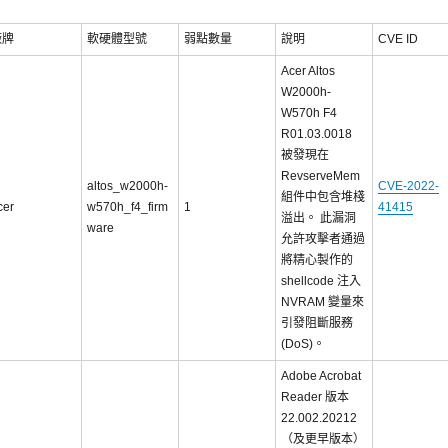
廠牌
軟硬體型號
弱點數量
說明
CVE ID
Acer Altos
W2000h-
W570h F4
R01.03.0018
被發現在
RevserveMem
altos_w2000h-
CVE-2022-
組件中包含堆棧
cer
w570h_f4_firm
1
41415
溢出。 此漏洞
ware
允許攻擊者通過
將精心製作的
shellcode 注入
NVRAM 變量來
引發阻斷服務
(DoS)。
Adobe Acrobat
Reader 版本
22.002.20212
（及更早版本）