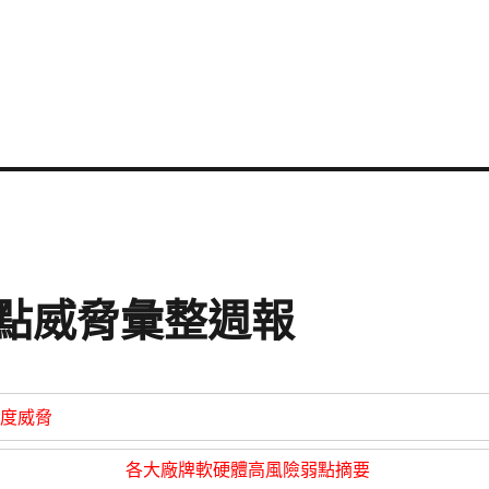
資安弱點威脅彙整週報
度威脅
各大廠牌軟硬體高風險弱點摘要