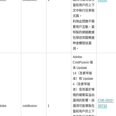
當前用戶的上下
文中執行任意程
式碼。
利用此問題不需
要用戶互動，當
特製的網絡數據
包發送到服務器
時會觸發該漏
洞。
Adobe
ColdFusion 版
本 Update
14（及更早版
本）和 Update
4（及更早版
本）受到基於堆
棧的緩衝區溢出
漏洞的影響，該
CVE-2022-
dobe
coldfusion
1
漏洞可能導致在
35710
當前用戶的上下