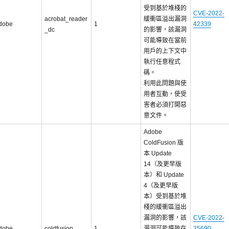
受到基於堆棧的
CVE-2022-
acrobat_reader
緩衝區溢出漏洞
dobe
1
42339
_dc
的影響，該漏洞
可能導致在當前
用戶的上下文中
執行任意程式
碼。
利用此問題與使
用者互動，使受
害者必須打開惡
意文件。
Adobe
ColdFusion 版
本 Update
14（及更早版
本）和 Update
4（及更早版
本）受到基於堆
棧的緩衝區溢出
漏洞的影響，該
CVE-2022-
dobe
coldfusion
1
漏洞可能導致在
35690