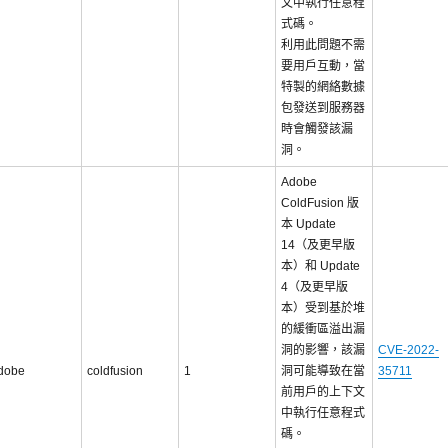
文中執行任意程
式碼。
利用此問題不需
要用戶互動，當
特製的網絡數據
包發送到服務器
時會觸發該漏
洞。
Adobe
ColdFusion 版
本 Update
14（及更早版
本）和 Update
4（及更早版
本）受到基於堆
的緩衝區溢出漏
洞的影響，該漏
CVE-2022-
dobe
coldfusion
1
洞可能導致在當
35711
前用戶的上下文
中執行任意程式
碼。