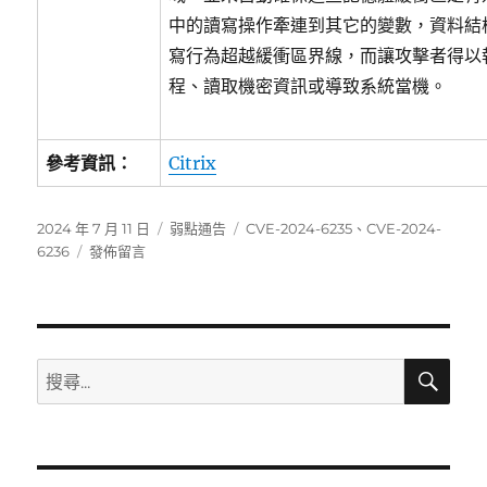
中的讀寫操作牽連到其它的變數，資料結
寫行為超越緩衝區界線，而讓攻擊者得以
程、讀取機密資訊或導致系統當機。
參考資訊：
Citrix
發
分
標
2024 年 7 月 11 日
弱點通告
CVE-2024-6235
、
CVE-2024-
佈
在
類
籤
6236
發佈留言
日
〈Citrix
期:
發
布
NetScaler
安
搜
搜
尋
全
尋
性
關
更
新〉
鍵