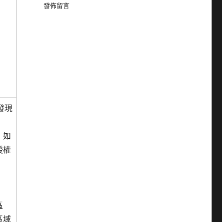
發佈留言
中發現
，如
授權
區
區域