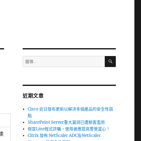
搜
搜
尋
尋
關
鍵
字:
近期文章
Cisco 近日發布更新以解決多個產品的安全性弱
點
SharePoint Server重大漏洞已遭駭客濫用
假冒Line程式詐騙，使用者應提高警覺當心！
速
Citrix 發佈 NetScaler ADC及NetScaler