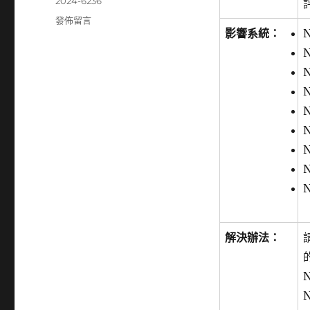
籤
2024-6236
在
發佈留言
影響系統：
N
〈Citrix
發
N
布
N
NetScaler
N
安
全
N
性
N
更
N
新〉
N
N
解決辦法：
N
N