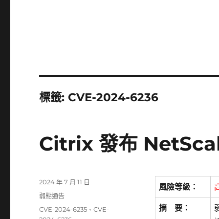
標籤:
CVE-2024-6236
Citrix 發布 NetS
發
2024 年 7 月 11 日
風險等級：
佈
分
弱點通告
日
類
摘 要：
標
CVE-2024-6235
、
CVE-
期: