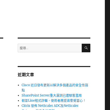
搜
搜
尋
尋
關
鍵
字:
近期文章
Cisco 近日發布更新以解決多個產品的安全性弱
點
SharePoint Server重大漏洞已遭駭客濫用
假冒Line程式詐騙，使用者應提高警覺當心！
Citrix 發佈 NetScaler ADC及NetScaler