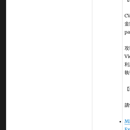
弱
點〉
C
金
p
攻
V
利
執
【
請
Mi
Ex