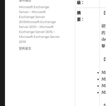
分
事件通告
級：
日
類
標
Microsoft Exchange
期:
籤
Server
、
Microsoft
摘
【
Exchange Server
要：
2013Microsoft Exchange
研
Server 2010
、
Microsoft
Exchange Server 2016
、
的 
Microsoft Exchange Server
d
2019
擊
在
發佈留言
〈Microsoft
Exchange
【
產
品
Mi
存
在
Mi
RCE
Mi
遠
Mi
端
執
行
【