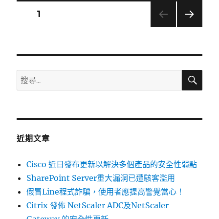
品
文
頁次
1
存
在
下一
章
RCE
頁
遠
分
端
執
搜
搜
行
頁
尋
尋
弱
點〉
關
鍵
字:
近期文章
Cisco 近日發布更新以解決多個產品的安全性弱點
SharePoint Server重大漏洞已遭駭客濫用
假冒Line程式詐騙，使用者應提高警覺當心！
Citrix 發佈 NetScaler ADC及NetScaler