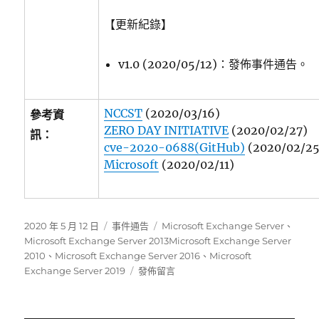
【更新紀錄】
v1.0 (2020/05/12)：發佈事件通告。
NCCST
(2020/03/16)
參考資
ZERO DAY INITIATIVE
(2020/02/27)
訊：
cve-2020-0688(GitHub)
(2020/02/25
Microsoft
(2020/02/11)
發
分
標
2020 年 5 月 12 日
事件通告
Microsoft Exchange Server
、
佈
類
籤
Microsoft Exchange Server 2013Microsoft Exchange Server
日
2010
、
Microsoft Exchange Server 2016
、
Microsoft
期:
在
Exchange Server 2019
發佈留言
〈Microsoft
Exchange
產