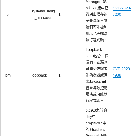
Manager（SI
M）7.6版中已
CVE-2020-
systems_insig
hp
1
識別出潛在的
7200
ht_manager
安全漏洞。該
漏洞可能被利
用以允許遠端
執行程式碼。
Loopback
8.0.0包含一個
漏洞，該漏洞
可能使攻擊者
CVE-2020-
ibm
loopback
1
能夠操縱或污
4988
染Javascript
值並導致拒絕
服務或可能執
行程式碼。
0.19.3之前的
kitty中
graphics.c中
的 Graphics