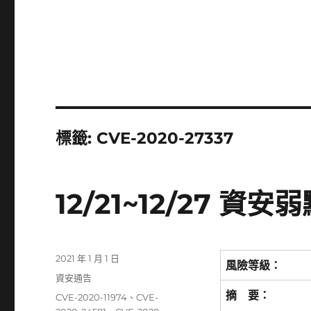
標籤:
CVE-2020-27337
12/21~12/27 
發
2021 年 1 月 1 日
風險等級：
佈
分
資安通告
日
類
摘 要：
標
CVE-2020-11974
、
CVE-
期: