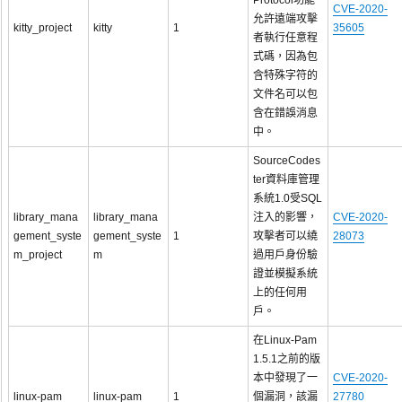
Protocol功能
CVE-2020-
允許遠端攻擊
kitty_project
kitty
1
35605
者執行任意程
式碼，因為包
含特殊字符的
文件名可以包
含在錯誤消息
中。
SourceCodes
ter資料庫管理
系統1.0受SQL
library_mana
library_mana
注入的影響，
CVE-2020-
gement_syste
gement_syste
1
攻擊者可以繞
28073
m_project
m
過用戶身份驗
證並模擬系統
上的任何用
戶。
在Linux-Pam
1.5.1之前的版
本中發現了一
CVE-2020-
linux-pam
linux-pam
1
個漏洞，該漏
27780