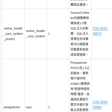
觸發此漏洞。
SourceCodes
ter在線醫療保
健系統1.0受
online_health
SQL注入的影
CVE-2020-
online_health
_care_system
1
響，SQL注入
28074
_care_system
_project
使潛在的攻擊
者可以繞過身
份驗證系統並
成為管理員。
Pengutronix
RAUC在1.5之
前版本，更新
客戶端中的
install.c模塊具
有“檢查時使用
時間”漏洞，該
漏洞在重新打
CVE-2020-
開文件進行安
pengutronix
rauc
1
25860
裝之前對更新