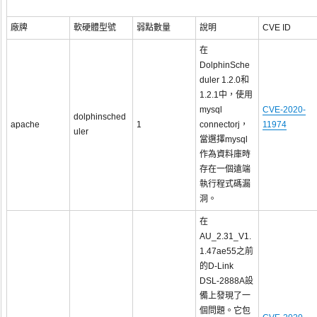
廠牌
軟硬體型號
弱點數量
說明
CVE ID
在
DolphinSche
duler 1.2.0和
1.2.1中，使用
mysql
CVE-2020-
dolphinsched
apache
1
connectorj，
11974
uler
當選擇mysql
作為資料庫時
存在一個遠端
執行程式碼漏
洞。
在
AU_2.31_V1.
1.47ae55之前
的D-Link
DSL-2888A設
備上發現了一
個問題。它包