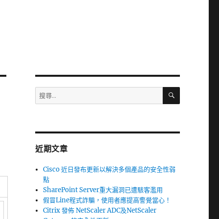
搜
搜
尋
尋
關
鍵
字:
近期文章
Cisco 近日發布更新以解決多個產品的安全性弱
點
SharePoint Server重大漏洞已遭駭客濫用
假冒Line程式詐騙，使用者應提高警覺當心！
Citrix 發佈 NetScaler ADC及NetScaler