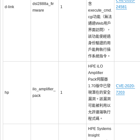
CVE-2020-
dsl2888a_fir
含
d-link
1
24581
mware
execute_cmd.
cgi功能（無法
通過Web用戶
界面訪問），
該功能使經過
身份驗證的用
戶能夠執行操
作系統指令。
HPE iLO
Amplifier
Pack伺服器
1.70版中已發
CVE-2020-
ilo_amplifier_
hp
1
現潛在的安全
7203
pack
漏洞。該漏洞
可能被利用以
允許遠端執行
程式碼。
HPE Systems
Insight