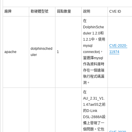
廠牌
軟硬體型號
弱點數量
說明
CVE ID
在
DolphinSche
duler 1.2.0和
1.2.1中，使用
mysql
CVE-2020-
dolphinsched
apache
1
connectorj，
11974
uler
當選擇mysql
作為資料庫時
存在一個遠端
執行程式碼漏
洞。
在
AU_2.31_V1.
1.47ae55之前
的D-Link
DSL-2888A設
備上發現了一
個問題。它包