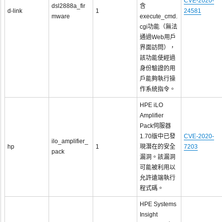
CVE-2020-
dsl2888a_fir
含
d-link
1
24581
mware
execute_cmd.
cgi功能（無法
通過Web用戶
界面訪問），
該功能使經過
身份驗證的用
戶能夠執行操
作系統指令。
HPE iLO
Amplifier
Pack伺服器
1.70版中已發
CVE-2020-
ilo_amplifier_
hp
1
現潛在的安全
7203
pack
漏洞。該漏洞
可能被利用以
允許遠端執行
程式碼。
HPE Systems
Insight