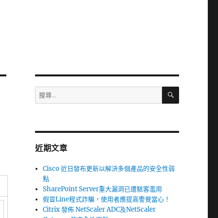
搜
搜
尋
尋
關
鍵
字:
近期文章
Cisco 近日發布更新以解決多個產品的安全性弱
點
SharePoint Server重大漏洞已遭駭客濫用
假冒Line程式詐騙，使用者應提高警覺當心！
Citrix 發佈 NetScaler ADC及NetScaler