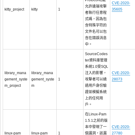
Protocol功能
CVE-2020-
允許遠端攻擊
kitty_project
kitty
1
35605
者執行任意程
式碼，因為包
含特殊字符的
文件名可以包
含在錯誤消息
中。
SourceCodes
ter資料庫管理
系統1.0受SQL
library_mana
library_mana
注入的影響，
CVE-2020-
gement_syste
gement_syste
1
攻擊者可以繞
28073
m_project
m
過用戶身份驗
證並模擬系統
上的任何用
戶。
在Linux-Pam
1.5.1之前的版
本中發現了一
CVE-2020-
linux-pam
linux-pam
1
個漏洞，該漏
27780