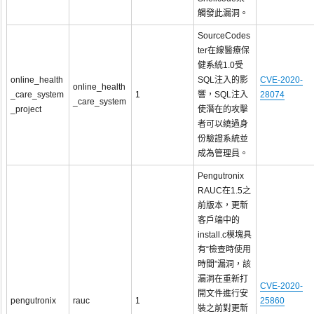
觸發此漏洞。
SourceCodes
ter在線醫療保
健系統1.0受
online_health
SQL注入的影
CVE-2020-
online_health
_care_system
1
響，SQL注入
28074
_care_system
_project
使潛在的攻擊
者可以繞過身
份驗證系統並
成為管理員。
Pengutronix
RAUC在1.5之
前版本，更新
客戶端中的
install.c模塊具
有“檢查時使用
時間”漏洞，該
漏洞在重新打
CVE-2020-
開文件進行安
pengutronix
rauc
1
25860
裝之前對更新