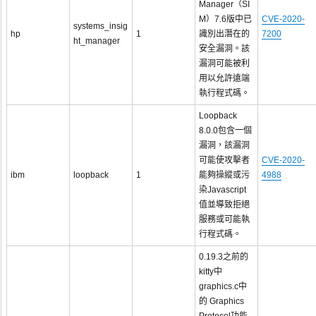
Manager（SI
M）7.6版中已
CVE-2020-
systems_insig
hp
1
識別出潛在的
7200
ht_manager
安全漏洞。該
漏洞可能被利
用以允許遠端
執行程式碼。
Loopback
8.0.0包含一個
漏洞，該漏洞
可能使攻擊者
CVE-2020-
ibm
loopback
1
能夠操縱或污
4988
染Javascript
值並導致拒絕
服務或可能執
行程式碼。
0.19.3之前的
kitty中
graphics.c中
的 Graphics