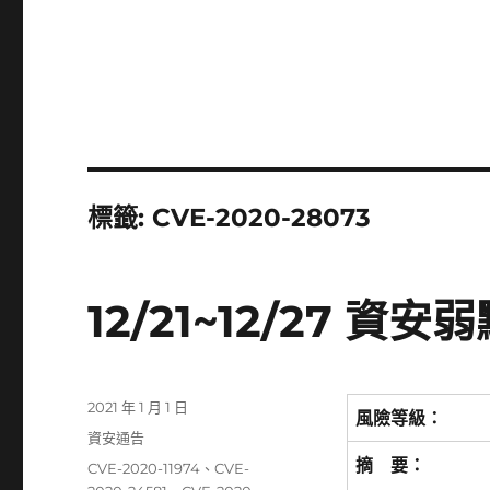
標籤:
CVE-2020-28073
12/21~12/27 
發
2021 年 1 月 1 日
風險等級：
佈
分
資安通告
日
類
摘 要：
標
CVE-2020-11974
、
CVE-
期: