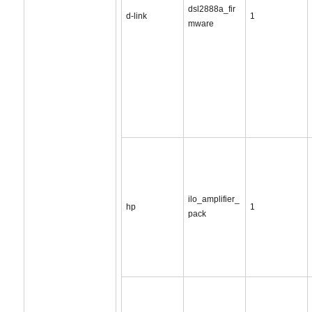
dsl2888a_fir
d-link
1
mware
ilo_amplifier_
hp
1
pack