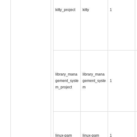
kitty_project
kitty
1
library_mana
library_mana
gement_syste
gement_syste
1
m_project
m
linux-pam
linux-pam
1