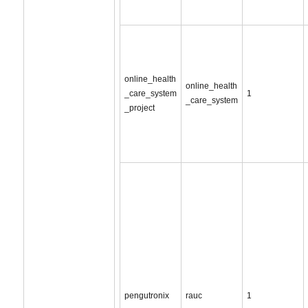
online_health
online_health
_care_system
1
_care_system
_project
pengutronix
rauc
1