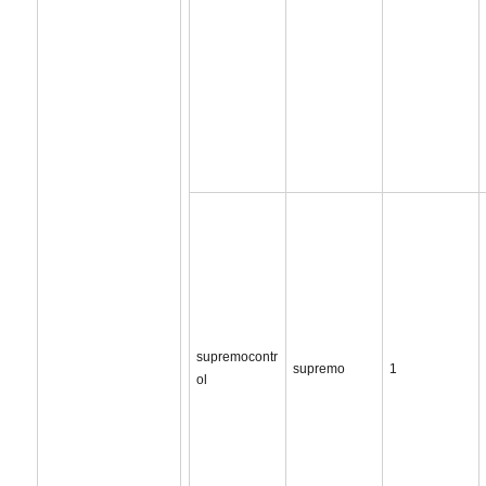
supremocontr
supremo
1
ol