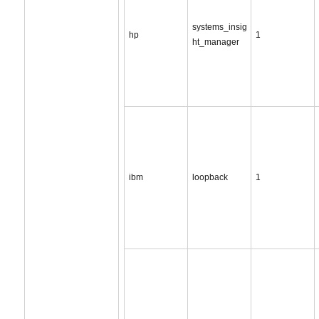
systems_insig
hp
1
ht_manager
ibm
loopback
1