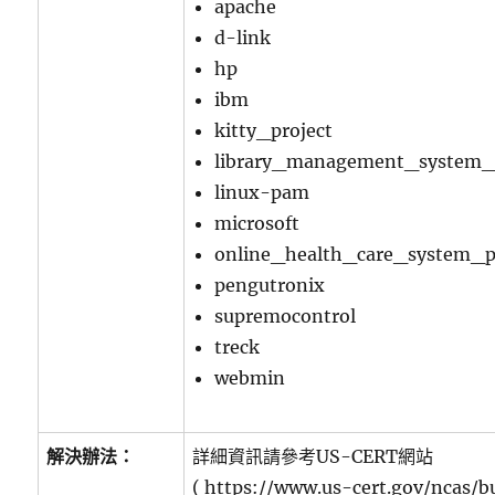
apache
d-link
hp
ibm
kitty_project
library_management_system_
linux-pam
microsoft
online_health_care_system_p
pengutronix
supremocontrol
treck
webmin
解決辦法：
詳細資訊請參考US-CERT網站
( https://www.us-cert.gov/ncas/b