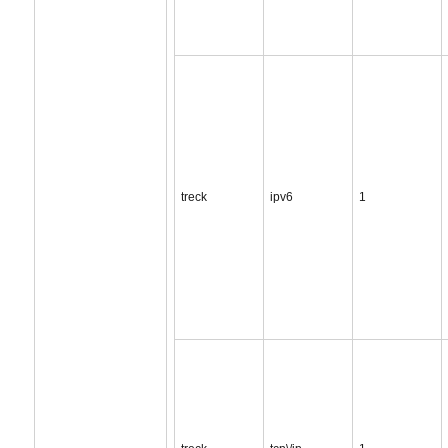
treck
ipv6
1