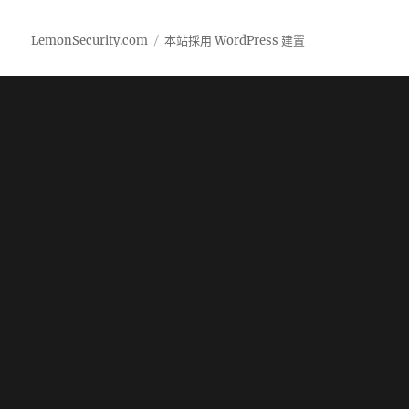
LemonSecurity.com
本站採用 WordPress 建置