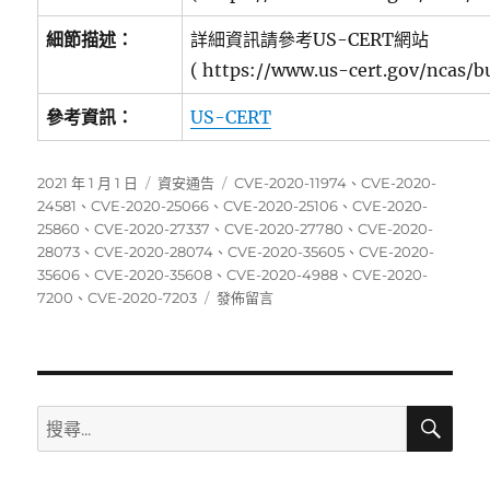
細節描述：
詳細資訊請參考US-CERT網站
( https://www.us-cert.gov/ncas/b
參考資訊：
US-CERT
發
分
標
2021 年 1 月 1 日
資安通告
CVE-2020-11974
、
CVE-2020-
佈
類
籤
24581
、
CVE-2020-25066
、
CVE-2020-25106
、
CVE-2020-
日
25860
、
CVE-2020-27337
、
CVE-2020-27780
、
CVE-2020-
期:
28073
、
CVE-2020-28074
、
CVE-2020-35605
、
CVE-2020-
35606
、
CVE-2020-35608
、
CVE-2020-4988
、
CVE-2020-
在
7200
、
CVE-2020-7203
發佈留言
〈12/21~12/27
資
安
弱
點
搜
搜
尋
威
尋
脅
關
彙