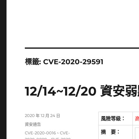
標籤:
CVE-2020-29591
12/14~12/20 
發
2020 年 12 月 24 日
風險等級：
佈
分
資安通告
日
類
摘 要：
標
CVE-2020-0016
、
CVE-
期: