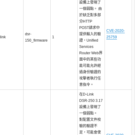
設備上發現了
一個弱點。 由
於缺乏對多部
分HTTP
POST請求中
CVE-2020-
dsr-
提供輸入的驗
link
1
25759
150_firmware
證，Unified
Services
Router Web界
面中的某些功
能可能允許經
過身份驗證的
攻擊者執行任
意指令。
在D-Link
DSR-250 3.17
設備上發現了
一個弱點。
對配置文件校
驗的驗證不
足，可能會使