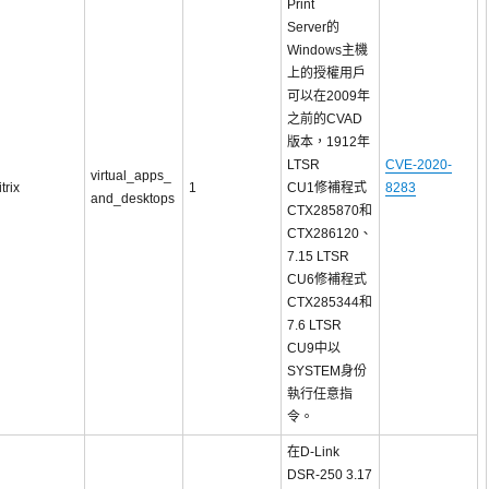
Print
Server的
Windows主機
上的授權用戶
可以在2009年
之前的CVAD
版本，1912年
LTSR
CVE-2020-
virtual_apps_
itrix
1
CU1修補程式
8283
and_desktops
CTX285870和
CTX286120、
7.15 LTSR
CU6修補程式
CTX285344和
7.6 LTSR
CU9中以
SYSTEM身份
執行任意指
令。
在D-Link
DSR-250 3.17