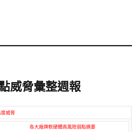
資安弱點威脅彙整週報
高度威脅
各大廠牌軟硬體高風險弱點摘要