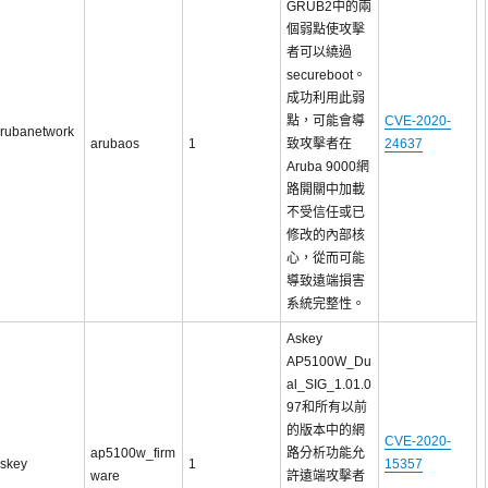
GRUB2中的兩
個弱點使攻擊
者可以繞過
secureboot。
成功利用此弱
點，可能會導
CVE-2020-
rubanetwork
arubaos
1
致攻擊者在
24637
Aruba 9000網
路開關中加載
不受信任或已
修改的內部核
心，從而可能
導致遠端損害
系統完整性。
Askey
AP5100W_Du
al_SIG_1.01.0
97和所有以前
的版本中的網
CVE-2020-
ap5100w_firm
路分析功能允
skey
1
15357
ware
許遠端攻擊者