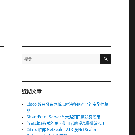
搜
搜
尋
尋
關
鍵
字:
近期文章
Cisco 近日發布更新以解決多個產品的安全性弱
點
SharePoint Server重大漏洞已遭駭客濫用
假冒Line程式詐騙，使用者應提高警覺當心！
Citrix 發佈 NetScaler ADC及NetScaler