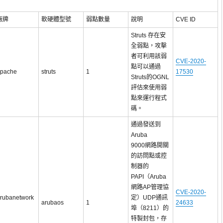
廠牌
軟硬體型號
弱點數量
說明
CVE ID
Struts 存在安
全弱點，攻擊
者可利用該弱
CVE-2020-
點可以通過
pache
struts
1
17530
Struts的OGNL
評估來使用弱
點來運行程式
碼。
通過發送到
Aruba
9000網路開關
的訪問點或控
制器的
PAPI（Aruba
網路AP管理協
CVE-2020-
rubanetwork
定）UDP通訊
arubaos
1
24633
埠（8211）的
特製封包，存