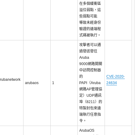
在多個緩衝區
溢位弱點，這
些弱點可能
導致未經身份
驗證的遠端程
式碼被執行。
攻擊者可以通
過發送發往
Aruba
9000網路開關
中訪問控制器
的
CVE-2020-
rubanetwork
arubaos
1
PAPI（Aruba
24634
網路AP管理協
定）UDP通訊
埠（8211）的
特製封包來遠
端執行任意指
令。
ArubaOS