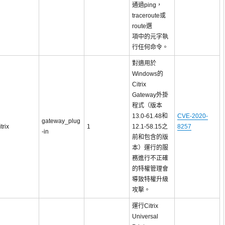
通過ping，
traceroute或
route選
項中的元字執
行任何命令。
對適用於
Windows的
Citrix
Gateway外掛
程式（版本
13.0-61.48和
CVE-2020-
gateway_plug
itrix
1
12.1-58.15之
8257
-in
前和包含的版
本）運行的服
務進行不正確
的特權管理會
導致特權升級
攻擊。
運行Citrix
Universal