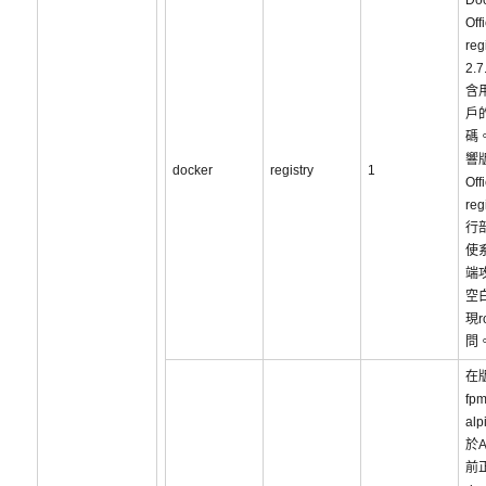
Do
Offi
reg
2.
含用
戶
碼
響
docker
registry
1
Offi
re
行
使
端
空
現r
問
在版
fpm
al
於A
前