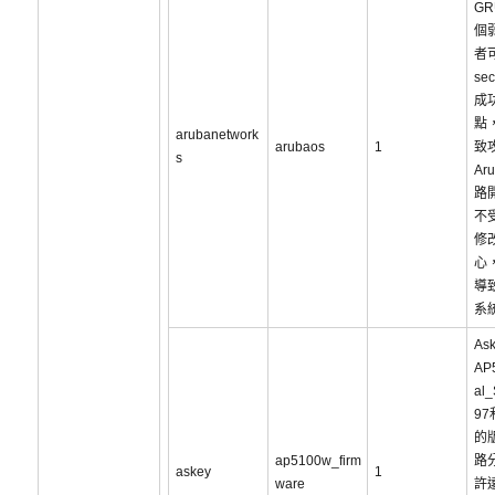
G
個
者
se
成
點
arubanetwork
arubaos
1
致
s
Ar
路
不
修
心
導
系
As
AP
al_
9
的
ap5100w_firm
路
askey
1
ware
許