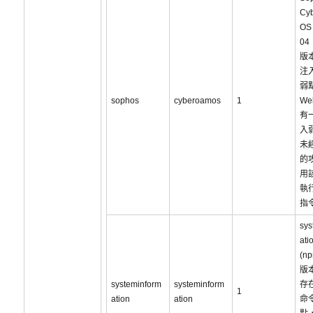
Cy
OS 
04
版
注
弱
sophos
cyberoamos
1
We
有
入
未
的
用
執
指
sys
ati
(n
版
systeminform
systeminform
存
1
ation
ation
命