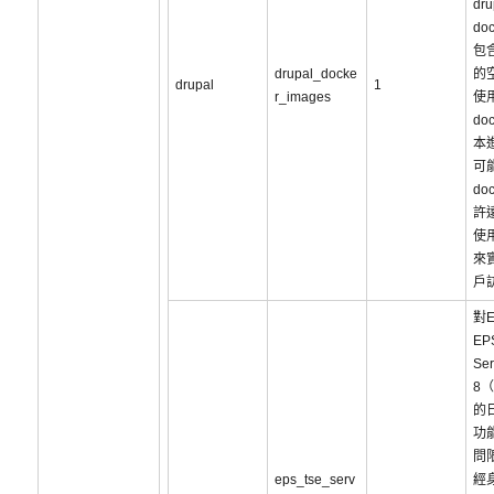
dru
do
包含
drupal_docke
的
drupal
1
r_images
使
do
本
可能
do
許
使
來實
戶
對E
EP
Ser
8（
的
功
問
eps_tse_serv
經