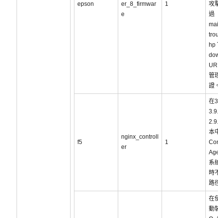
epson
er_8_firmwar
1
攻
e
過
mai
tro
hp
dow
U
管理
證
在3.
3.9
2.
本中
nginx_controll
f5
1
Con
er
Ag
系
時
路
在
動