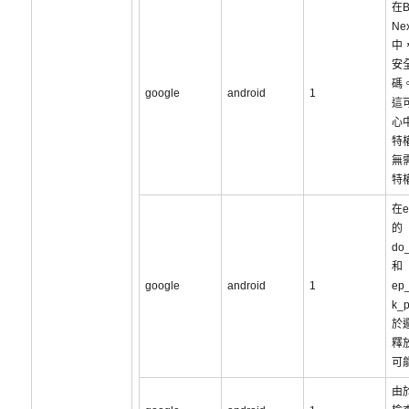
在B
Ne
中
安
碼
google
android
1
這
心
特
無
特
在ev
的
do_
和
google
android
1
ep
k_
於
釋
可
由