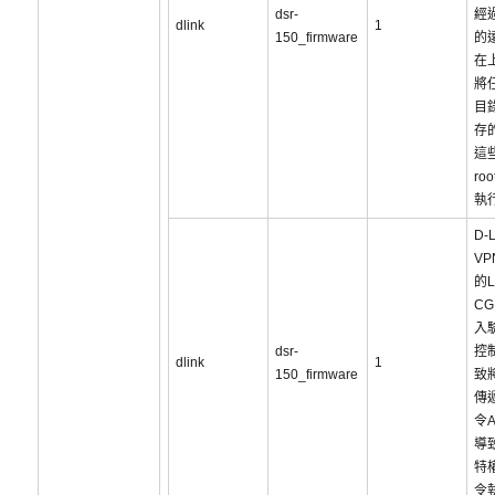
dsr-
經
dlink
1
150_firmware
的
在
將任
目
存
這
ro
執
D-
V
的L
C
入
dsr-
控
dlink
1
150_firmware
致
傳
令A
導致
特
令