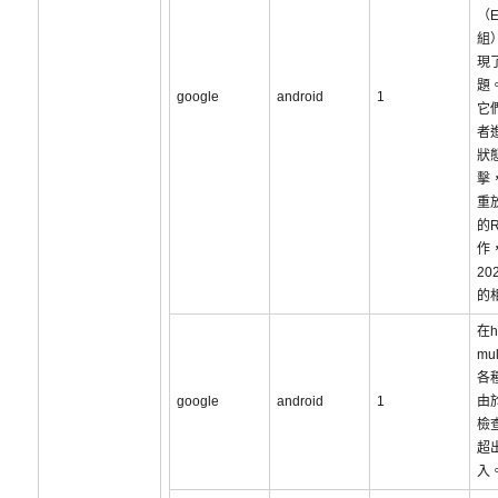
（E
組
現
題
google
android
1
它
者
狀
擊
重
的
作，
20
的
在h
mul
各
google
android
1
由
檢
超
入