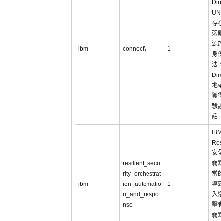
Dir
UN
存
弱
源
ibm
connect\
1
身
法，
Di
地
獲
驗證
話
IB
Re
安
resilient_secu
弱
rity_orchestrat
當
ibm
ion_automatio
1
導
n_and_respo
入
nse
擊
弱