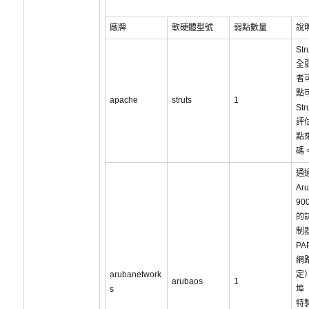
廠牌
軟硬體型號
弱點數量
說
St
全
者
點
apache
struts
1
St
評
點
碼
通
Ar
90
的
制
PA
網
arubanetwork
定
arubaos
1
s
埠（
特