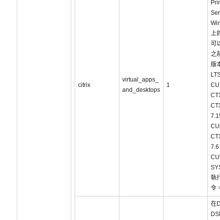
Pri
Se
Wi
上
可以
之
版本
LT
virtual_apps_
citrix
1
C
and_desktops
CT
CT
7.1
C
CT
7.6
C
SY
執
令
在D
DS