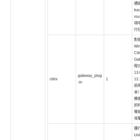
通過
tra
ro
項
行
對
Wi
Citr
Ga
程
13
gateway_plug
citrix
1
12
-in
前
本
務
的
導
攻
運行
Uni