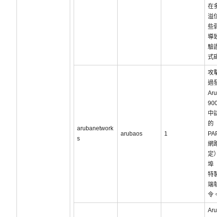
在
溢
些
導
驗
式
攻
過
Ar
90
中
的
arubanetwork
arubaos
1
PA
s
網
定
埠（
特
端
令
Ar