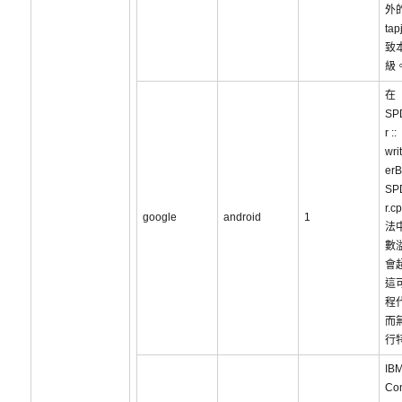
外
tap
致
級
在
SP
r ::
wri
er
SP
r.
google
android
1
法
數
會
這
程
而
行
IB
Co