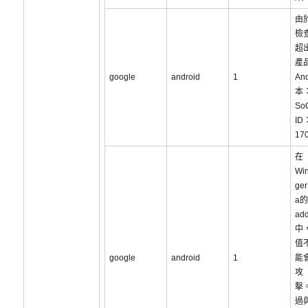
由
檢
超
產
google
android
1
An
本：
So
ID
17
在
Wi
ger
a的
ad
中
值
google
android
1
能
攻
擊
過