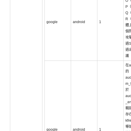
O（
P（
Q（
R（
google
android
1
體
個
攻
過S
過
護
在au
的
aud
m_
於
aud
_e
輯
存
kf
導
google
android
1