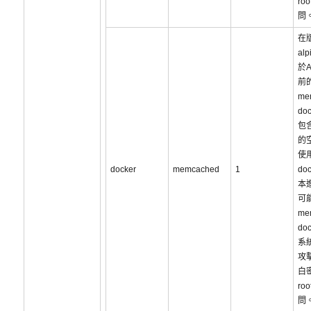
ro
問
在版
al
於A
前
me
do
包含
的
使
docker
memcached
1
do
本
可
me
do
系
攻
白
ro
問