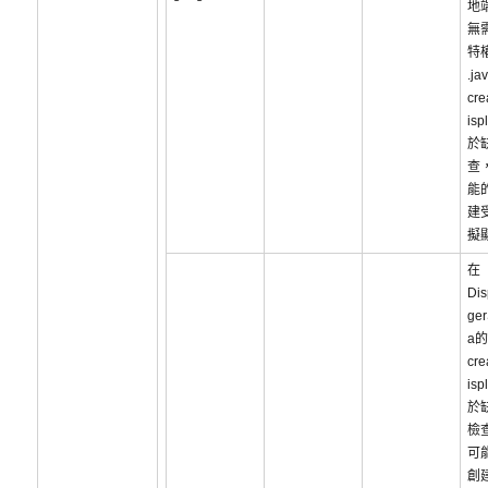
地
無
特
.ja
cre
is
於
查
能
建
擬
在
Di
ger
a的
cre
is
於
檢
可
創