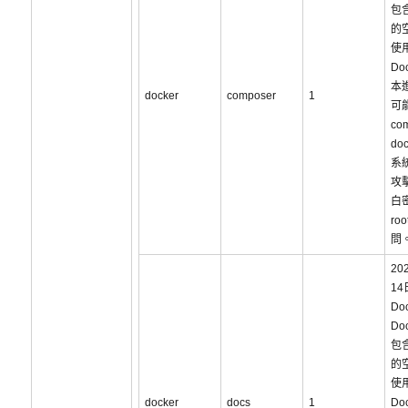
包含
的
使
Do
本
docker
composer
1
可
co
do
系
攻
白
ro
問
20
1
Doc
Do
包含
的
使
docker
docs
1
Do