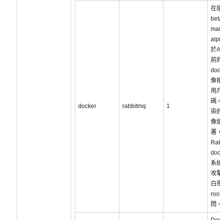
在版
bet
ma
al
於A
前的
do
像檔
用
碼
docker
rabbitmq
1
染的
像
署
Ra
do
系
攻
白
ro
問