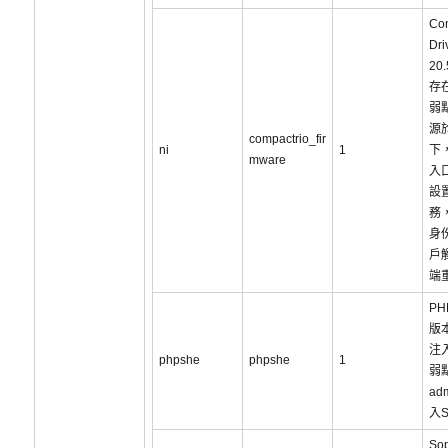
Co
Dri
20
存
弱
源
compactrio_fir
ni
1
下，
mware
入
設
務
身
戶
端
PH
版
注
phpshe
phpshe
1
弱
ad
入S
So