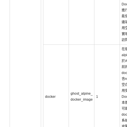
Do
進
能
遠
用
實現
訪
在版
al
於A
前的
do
含r
空
用
ghost_alpine_
docker
1
Do
docker_image
本
可能
do
系
攻