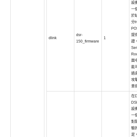
設
一
於
分H
P
dsr-
提
dlink
1
150_firmware
證，
Ser
Ro
面
能
過
攻
意
在D
DS
設
一
對
驗
足