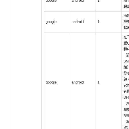
google
android
1
檢
超
由
google
android
1
檢
超
在
置Q
和R
（
SM
組
發
題
google
android
1
它
者
源
（
擊
發
（
敗