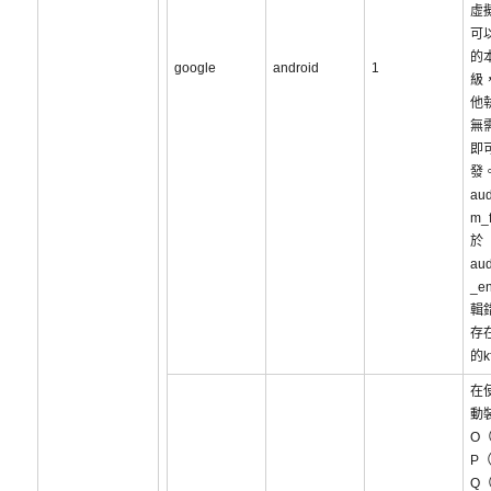
虛
可
的
google
android
1
級
他
無
即
發。
aud
m_
於
aud
_e
輯
存
的k
在
動
O（
P（
Q（