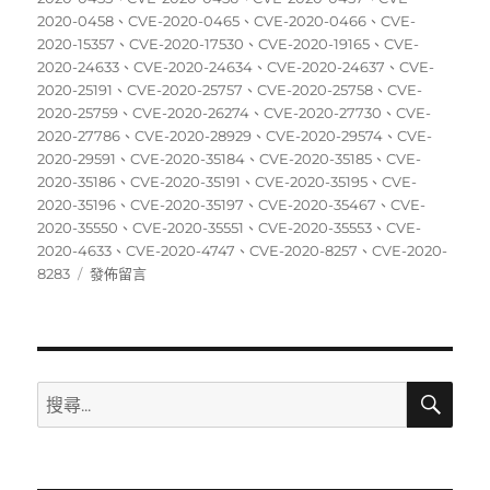
期:
2020-0458
、
CVE-2020-0465
、
CVE-2020-0466
、
CVE-
2020-15357
、
CVE-2020-17530
、
CVE-2020-19165
、
CVE-
2020-24633
、
CVE-2020-24634
、
CVE-2020-24637
、
CVE-
2020-25191
、
CVE-2020-25757
、
CVE-2020-25758
、
CVE-
2020-25759
、
CVE-2020-26274
、
CVE-2020-27730
、
CVE-
2020-27786
、
CVE-2020-28929
、
CVE-2020-29574
、
CVE-
2020-29591
、
CVE-2020-35184
、
CVE-2020-35185
、
CVE-
2020-35186
、
CVE-2020-35191
、
CVE-2020-35195
、
CVE-
2020-35196
、
CVE-2020-35197
、
CVE-2020-35467
、
CVE-
2020-35550
、
CVE-2020-35551
、
CVE-2020-35553
、
CVE-
2020-4633
、
CVE-2020-4747
、
CVE-2020-8257
、
CVE-2020-
在
8283
發佈留言
〈12/14~12/20
資
安
弱
點
搜
搜
尋
威
尋
脅
關
彙
整
鍵