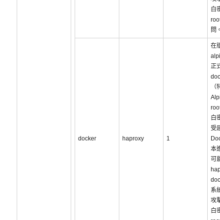
白
ro
問
在版
al
正式
do
（
Al
ro
白
受
docker
haproxy
1
Do
本
可
hap
do
系
攻
白