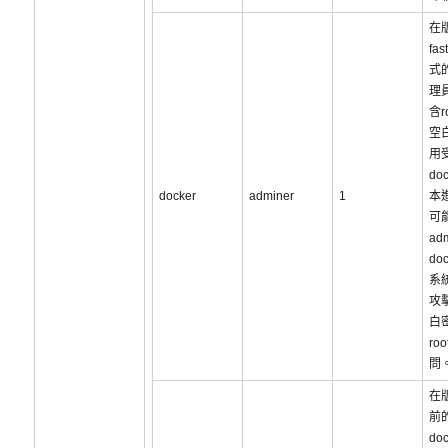
在版
fa
式的
理
含r
空
用
do
docker
adminer
1
本
可
adm
do
系
攻
白
ro
問
在版
前的
do