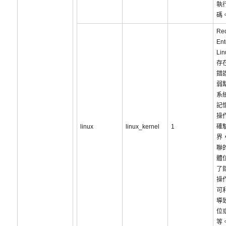
執
碼
Red
Ent
Lin
存
錯
弱
系
記
操
linux
linux_kernel
1
確
界
聯
體
了
操
可
導
位
等