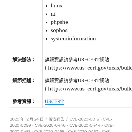
linux
ni
phpshe
sophos
systeminformation
解決辦法：
詳細資訊請參考US-CERT網站
( https://www.us-cert.gov/ncas/bull
細節描述：
詳細資訊請參考US-CERT網站
( https://www.us-cert.gov/ncas/bull
參考資訊：
USCERT
發
分
標
2020 年 12 月 24 日
資安通告
CVE-2020-0016
、
CVE-
佈
類
籤
2020-0099
、
CVE-2020-0440
、
CVE-2020-0444
、
CVE-
日
2020-0455
、
CVE-2020-0456
、
CVE-2020-0457
、
CVE-