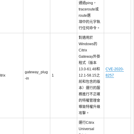
通過ping，
traceroute或
route選
項中的元字執
行任何命令。
對適用於
Windows的
Citrix
Gateway外掛
程式（版本
13.0-61.48和
CVE-2020-
gateway_plug
itrix
1
12.1-58.15之
8257
-in
前和包含的版
本）運行的服
務進行不正確
的特權管理會
導致特權升級
攻擊。
運行Citrix
Universal