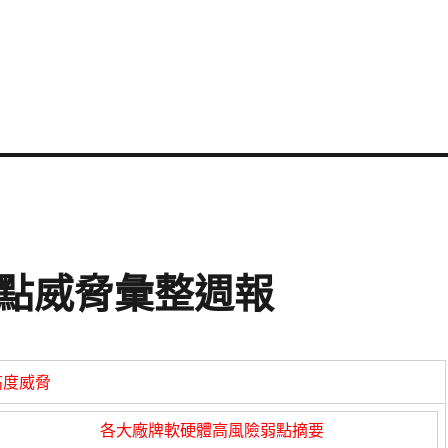
資安弱點威脅彙整週報
高度威脅
各大廠牌軟硬體高風險弱點摘要