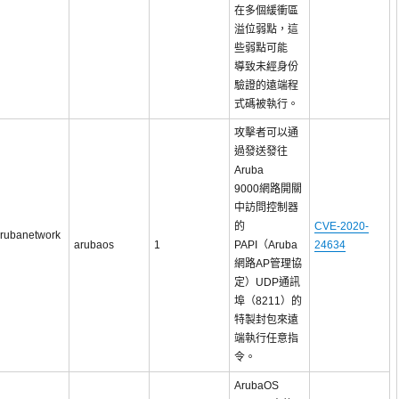
在多個緩衝區
溢位弱點，這
些弱點可能
導致未經身份
驗證的遠端程
式碼被執行。
攻擊者可以通
過發送發往
Aruba
9000網路開關
中訪問控制器
的
CVE-2020-
rubanetwork
arubaos
1
PAPI（Aruba
24634
網路AP管理協
定）UDP通訊
埠（8211）的
特製封包來遠
端執行任意指
令。
ArubaOS