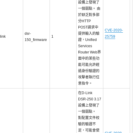
設備上發現了
一個弱點。 由
於缺乏對多部
分HTTP
POST請求中
CVE-2020-
dsr-
提供輸入的驗
link
1
25759
150_firmware
證，Unified
Services
Router Web界
面中的某些功
能可能允許經
過身份驗證的
攻擊者執行任
意指令。
在D-Link
DSR-250 3.17
設備上發現了
一個弱點。
對配置文件校
驗的驗證不
足，可能會使