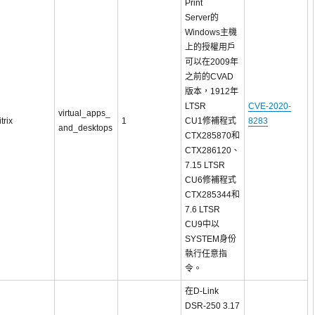
Print
Server的
Windows主機
上的授權用戶
可以在2009年
之前的CVAD
版本，1912年
LTSR
CVE-2020-
virtual_apps_
itrix
1
CU1修補程式
8283
and_desktops
CTX285870和
CTX286120、
7.15 LTSR
CU6修補程式
CTX285344和
7.6 LTSR
CU9中以
SYSTEM身份
執行任意指
令。
在D-Link
DSR-250 3.17