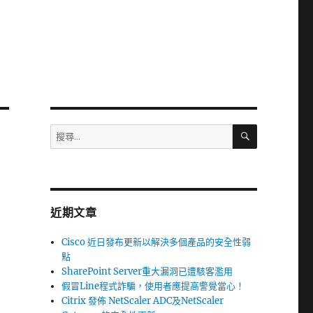
搜
搜
尋
尋
關
鍵
字:
近期文章
Cisco 近日發布更新以解決多個產品的安全性弱
點
SharePoint Server重大漏洞已遭駭客濫用
假冒Line程式詐騙，使用者應提高警覺當心！
Citrix 發佈 NetScaler ADC及NetScaler