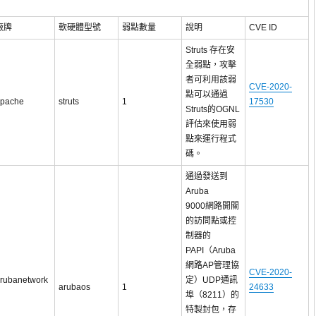
廠牌
軟硬體型號
弱點數量
說明
CVE ID
Struts 存在安
全弱點，攻擊
者可利用該弱
CVE-2020-
點可以通過
pache
struts
1
17530
Struts的OGNL
評估來使用弱
點來運行程式
碼。
通過發送到
Aruba
9000網路開關
的訪問點或控
制器的
PAPI（Aruba
網路AP管理協
CVE-2020-
rubanetwork
定）UDP通訊
arubaos
1
24633
埠（8211）的
特製封包，存