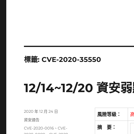
標籤:
CVE-2020-35550
12/14~12/20 
發
2020 年 12 月 24 日
風險等級：
佈
分
資安通告
日
類
摘 要：
標
CVE-2020-0016
、
CVE-
期: