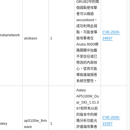
GRUB2中的兩
個弱點使攻擊
者可以繞過
secureboot。
成功利用此弱
點，可能會導
CVE-2020-
rubanetwork
arubaos
1
致攻擊者在
24637
Aruba 9000網
路開關中加載
不受信任或已
修改的內部核
心，從而可能
導致遠端損害
系統完整性。
Askey
AP5100W_Du
al_SIG_1.01.0
97和所有以前
的版本中的網
CVE-2020-
ap5100w_firm
路分析功能允
skey
1
15357
ware
許遠端攻擊者