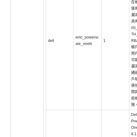
在
使
漏
具
IS
TH
emc_powersc
dell
1
R
ale_onefs
帳
用
可
漏
通
戶
使
問
前
限
De
Po
On
8.