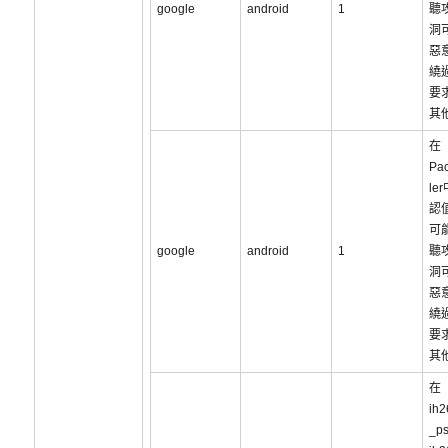
google
android
1
聽
洞
惡
繞
要
其
在
Pac
le
認
可
google
android
1
聽
洞
惡
繞
要
其
在
ih2
_ps