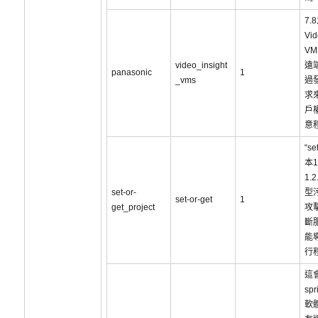
7.
Vid
V
video_insight
遠
panasonic
1
_vms
過
求
戶
意
“se
本1
1.
set-or-
型
set-or-get
1
get_project
攻
斷
能
行
這
spr
軟