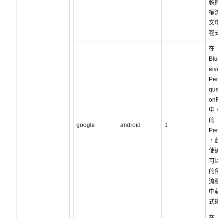
製
權
文
程
在
Blu
eiv
Per
que
on
中
的
google
android
1
Pen
，
使
可
的
流
中
式
在