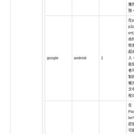
獲得
限
在p
p2p
en
由
檢
超
google
android
1
入
能
者
製
權
文
程
在
Pac
le
認
可