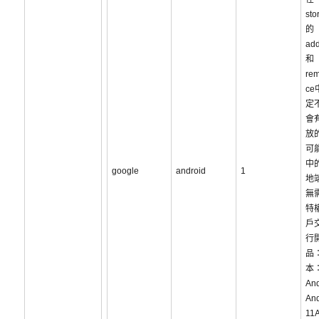
sto
的
ad
和
re
c
定
會
放
可
中
google
android
1
地
無
特
戶
行
品：
本：
And
And
11A