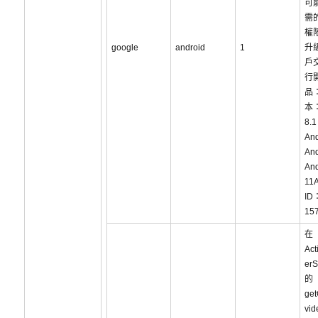
可
需
權
google
android
1
升
戶
行
品：
本：
8.1
And
And
And
11A
ID
15
在
Act
erS
的
get
vi