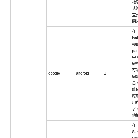
地
式
互
問
在
Iso
va
par
中
驗
可
google
android
1
編
息
能
應
用
求
他
在
Sur