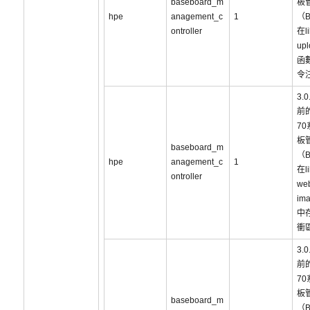
baseboard_m
板
hpe
anagement_c
1
（
ontroller
在li
upl
函
令
3.
前的
7
板
baseboard_m
（
hpe
anagement_c
1
在li
ontroller
web
im
中
衝
3.
前的
7
板
baseboard_m
（