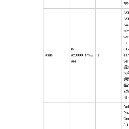
提
AS
AS
AX
fir
ver
3.0
rt-
01
asus
ax3000_firmw
1
ear
are
ve
漏
可
通
錯
安
用
Del
Po
On
8.