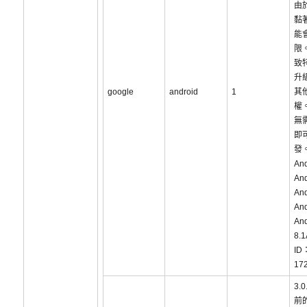
由
黏
能
限
致
升
google
android
1
其
權
無
即
發
An
And
And
And
And
8.1
ID
17
3.
前的