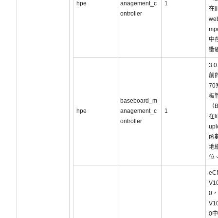
hpe
anagement_c
1
在li
ontroller
we
mp
中
衝
3.
前的
7
板
baseboard_m
（
hpe
anagement_c
1
在li
ontroller
upl
函
地
位
eC
V1
0，
V1
0