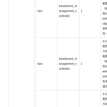
板
baseboard_m
（
hpe
anagement_c
1
在li
ontroller
web
cf
本
位
3.
前的
7
板
baseboard_m
（
hpe
anagement_c
1
在li
ontroller
we
sl
在
溢
3.
前的
7