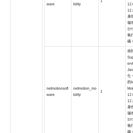
1
ware
bility
12
12
身
端
SY
執
碼
由
Su
er
Ja
化，
的N
netmotionsoft
netmotion_mo
Mob
1
ware
bility
12
12
身
端
SY
執
碼