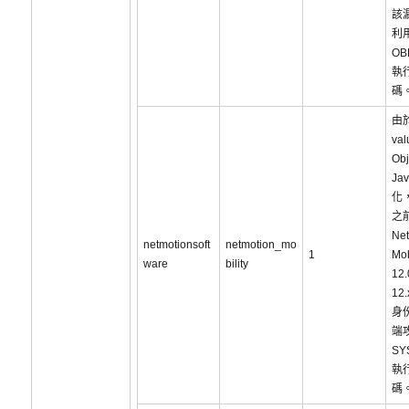
該
利
O
執
碼
由於
val
Ob
Ja
化，
之
Net
netmotionsoft
netmotion_mo
1
Mob
ware
bility
12
12
身
端
SY
執
碼