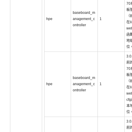
7
板
baseboard_m
（
hpe
anagement_c
1
在li
ontroller
web
函
地
位
3.
前的
7
板
baseboard_m
（
hpe
anagement_c
1
在li
ontroller
web
cf
本
位
3.
前的