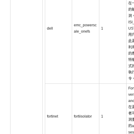
在
的
洞
IS
emc_powersc
dell
1
US
ale_onefs
用
此
利
的
特
式
執
令
For
ver
an
在
者
fortinet
fortiisolator
1
洞
的a
ses