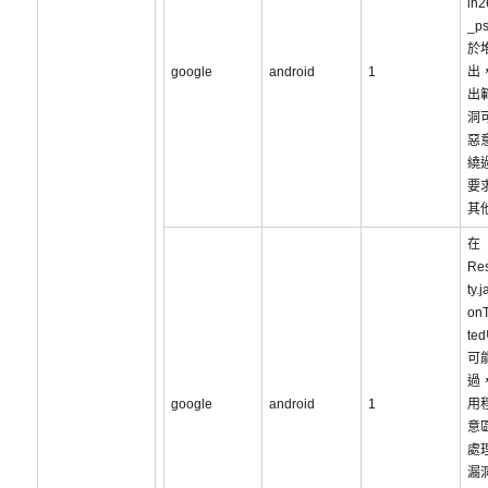
ih2
_p
於
google
android
1
出
出
洞
惡
繞
要
其
在
Res
ty.
onT
te
可
過
google
android
1
用
意
處
漏