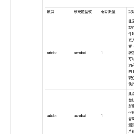
廠牌
軟硬體型號
弱點數量
說
此
製作
件
寫
響
adobe
acrobat
1
驗
可
洞
的
現
執
此
當
影
份
adobe
acrobat
1
者
漏
戶