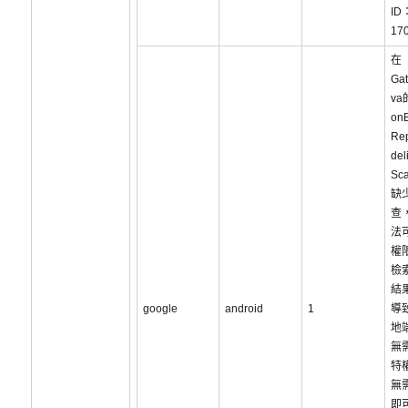
ID
17
在
Gat
va
on
Re
del
Sc
缺
查
法
權
檢
結
google
android
1
導
地
無
特
無
即