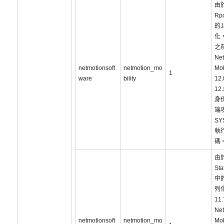
由
Rp
的J
化，
之
Net
netmotionsoft
netmotion_mo
Mob
1
ware
bility
12
12
身
端
SY
執
碼
由於
Sta
中的
列
11
Net
netmotionsoft
netmotion_mo
Mob