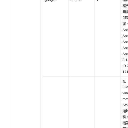
google
android
1
權
權
無
即
發
An
And
And
And
And
8.1
ID
17
在
Fil
vid
mo
St
過
料
檔