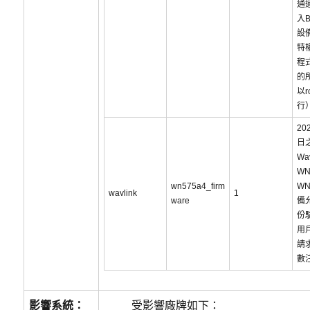
通
入B
設備
特
程
的
以r
行
20
日
Wav
WN
wn575a4_firm
WN
wavlink
1
ware
備
份
用
請
數
影響系統：
受影響廠牌如下：