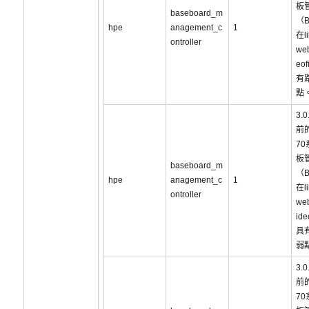
板
baseboard_m
（
hpe
anagement_c
1
在li
ontroller
web
eo
有
點
3.
前的
7
板
baseboard_m
（
hpe
anagement_c
1
在li
ontroller
web
id
具
弱
3.
前的
7