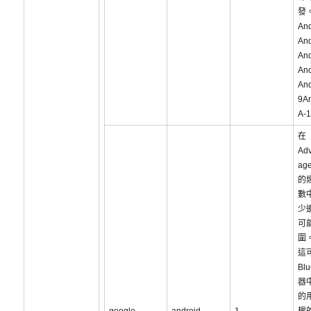
發
An
And
And
And
And
9An
A-
在
Adv
ag
的
數
少
可
圍
這
Bl
器
的