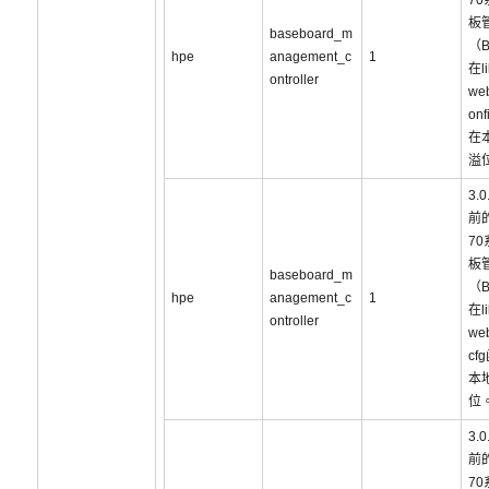
7
板
baseboard_m
（
hpe
anagement_c
1
在li
ontroller
web
on
在
溢
3.
前的
7
板
baseboard_m
（
hpe
anagement_c
1
在li
ontroller
web
cf
本
位
3.
前的
7