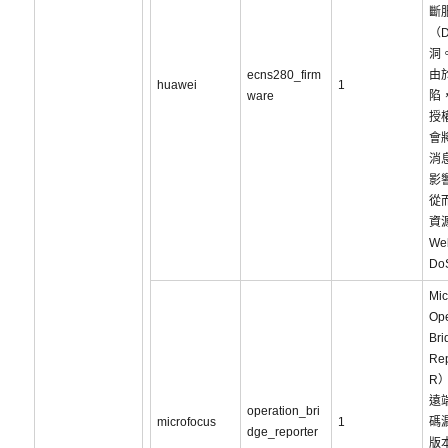
斷
（
洞
ecns280_firm
由
huawei
1
ware
陷
授
會
消
影
從
資
W
Do
Mic
Ope
Bri
Re
R
遠
operation_bri
microfocus
1
碼
dge_reporter
版本