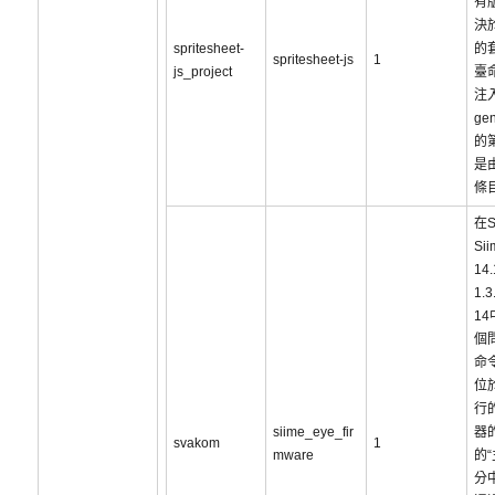
有
決
spritesheet-
的
spritesheet-js
1
js_project
臺
注入
gen
的
是
條
在S
Sii
14.
1.3
1
個
命
位
行
siime_eye_fir
器
svakom
1
mware
的“
分