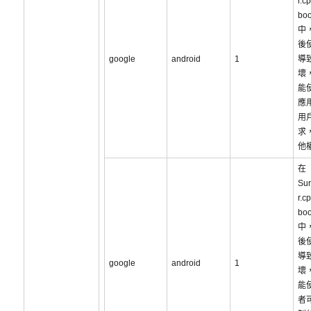
r.c
boo
中
後
google
android
1
導
壞
能
應
用
求
他
在
Sur
r.c
boo
中
後
導
google
android
1
壞
能
者