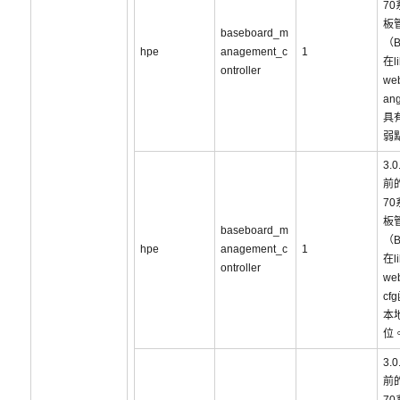
7
板
baseboard_m
（
hpe
anagement_c
1
在li
ontroller
web
an
具
弱
3.
前的
7
板
baseboard_m
（
hpe
anagement_c
1
在li
ontroller
web
cf
本
位
3.
前的