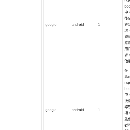
r.c
boo
中
後
google
android
1
導
壞
能
應
用
求
他
在
Sur
r.c
boo
中
後
導
google
android
1
壞
能
者