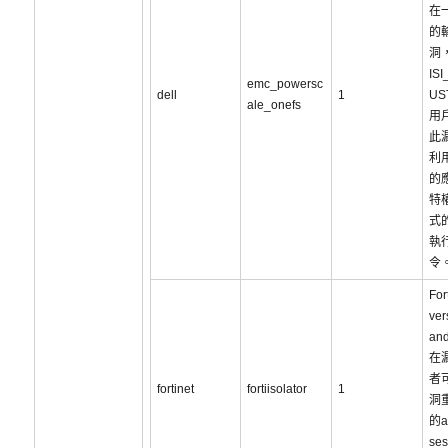
在
的
洞
IS
emc_powersc
dell
1
US
ale_onefs
用
此
利
的
特
式
執
令
For
ver
an
在
者
fortinet
fortiisolator
1
洞
的a
ses