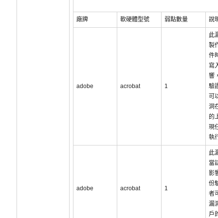
廠牌
軟硬體型號
弱點數量
說
此
製作
件
寫
響
adobe
acrobat
1
驗
可
洞
的
現
執
此
當
影
份
adobe
acrobat
1
者
漏
戶