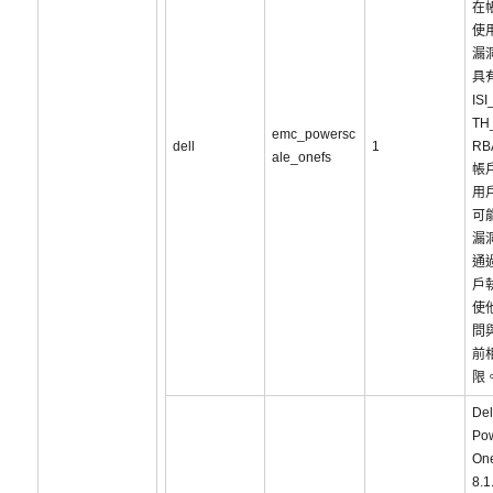
在
使
漏
具
IS
TH
emc_powersc
dell
1
R
ale_onefs
帳
用
可
漏
通
戶
使
問
前
限
De
Po
On
8.