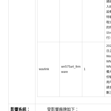
通
入B
設備
特
程
的
以r
行
20
日
Wav
WN
wn575a4_firm
WN
wavlink
1
ware
備
份
用
請
數
影響系統：
受影響廠牌如下：