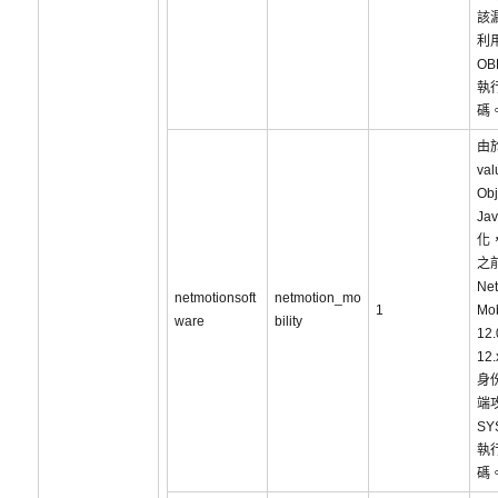
該
利
O
執
碼
由於
val
Ob
Ja
化，
之
Net
netmotionsoft
netmotion_mo
1
Mob
ware
bility
12
12
身
端
SY
執
碼