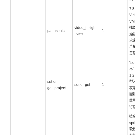
7.
Vid
V
video_insight
遠
panasonic
1
_vms
過
求
戶
意
“se
本1
1.
set-or-
型
set-or-get
1
get_project
攻
斷
能
行
這
spr
軟