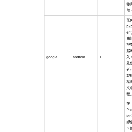
獲得
限
在p
p2p
en
由
檢
超
google
android
1
入
能
者
製
權
文
程
在
Pac
le
認
可