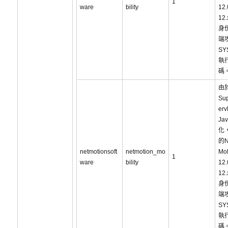
1
ware
bility
12
12
身
端
SY
執
碼
由
Su
er
Ja
化，
的N
netmotionsoft
netmotion_mo
Mob
1
ware
bility
12
12
身
端
SY
執
碼