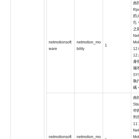
由
Rp
的J
化，
之
Net
netmotionsoft
netmotion_mo
Mob
1
ware
bility
12
12
身
端
SY
執
碼
由於
Sta
中的
列
11
Net
netmotionsoft
netmotion_mo
Mob