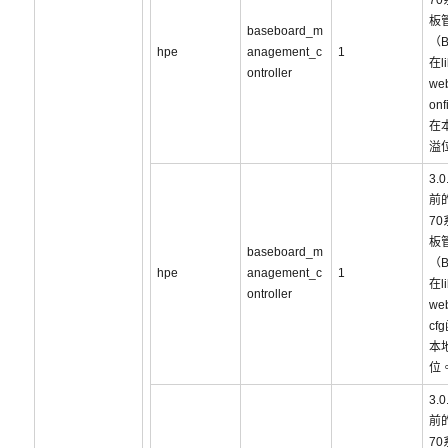
7
板
baseboard_m
（
hpe
anagement_c
1
在li
ontroller
web
on
在
溢
3.
前的
7
板
baseboard_m
（
hpe
anagement_c
1
在li
ontroller
web
cf
本
位
3.
前的
7