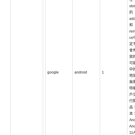
sto
的
ad
和
re
c
定
會
放
可
中
google
android
1
地
無
特
戶
行
品：
本：
And
And
11A