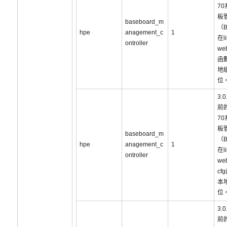
7
板
baseboard_m
（
hpe
anagement_c
1
在li
ontroller
web
函
地
位
3.
前的
7
板
baseboard_m
（
hpe
anagement_c
1
在li
ontroller
web
cf
本
位
3.
前的