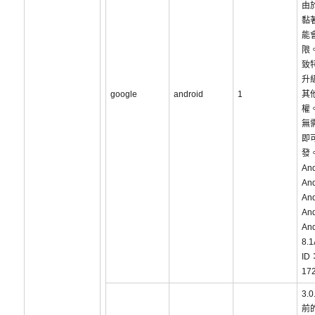
由
黏
能
限
致
升
google
android
1
其
權
無
即
發
An
And
And
And
And
8.1
ID
17
3.
前的