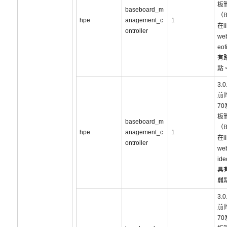
板
baseboard_m
（
hpe
anagement_c
1
在li
ontroller
web
eo
有
點
3.
前的
7
板
baseboard_m
（
hpe
anagement_c
1
在li
ontroller
web
id
具
弱
3.
前的
7