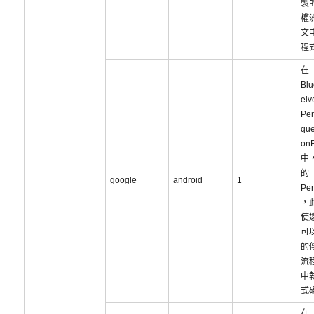
製
權
文
程
在
Blu
eiv
Per
que
on
中
的
google
android
1
Pen
，
使
可
的
流
中
式
在