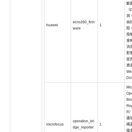
斷
（
洞
ecns280_firm
由
huawei
1
ware
陷
授
會
消
影
從
資
W
Do
Mic
Ope
Bri
Re
R
遠
operation_bri
microfocus
1
碼
dge_reporter
版本