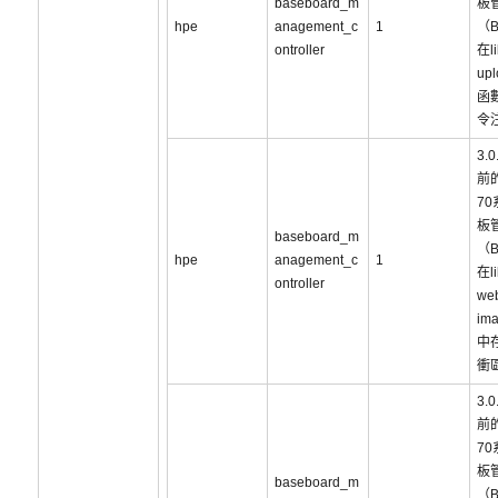
baseboard_m
板
hpe
anagement_c
1
（
ontroller
在li
upl
函
令
3.
前的
7
板
baseboard_m
（
hpe
anagement_c
1
在li
ontroller
web
im
中
衝
3.
前的
7
板
baseboard_m
（