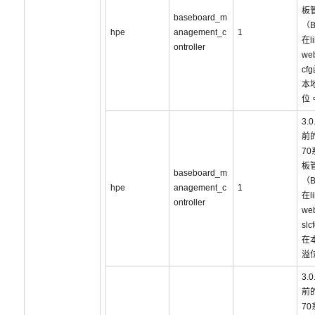
板
baseboard_m
（
hpe
anagement_c
1
在li
ontroller
web
cf
本
位
3.
前的
7
板
baseboard_m
（
hpe
anagement_c
1
在li
ontroller
we
sl
在
溢
3.
前的
7