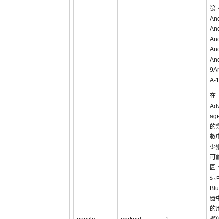
發
An
And
And
And
And
9An
A-
在
Adv
ag
的
數
少
可
圍
這
Bl
器
的