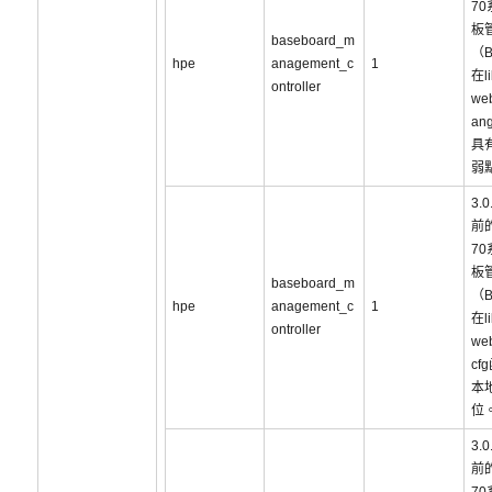
7
板
baseboard_m
（
hpe
anagement_c
1
在li
ontroller
web
an
具
弱
3.
前的
7
板
baseboard_m
（
hpe
anagement_c
1
在li
ontroller
web
cf
本
位
3.
前的