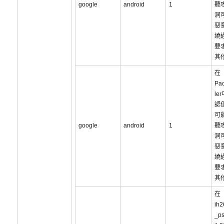
google
android
1
聽
洞
惡
繞
要
其
在
Pac
le
認
可
google
android
1
聽
洞
惡
繞
要
其
在
ih2
_ps