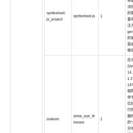
有
決
spritesheet-
的
spritesheet-js
1
js_project
臺
注入
gen
的
是
條
在S
Sii
14.
1.3
1
個
命
位
行
siime_eye_fir
器
svakom
1
mware
的“
分