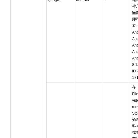
google
android
1
權
權
無
即
發
An
And
And
And
And
8.1
ID
17
在
Fil
vid
mo
St
過
料
檔