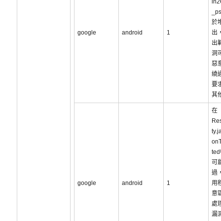
ih2
_p
於
google
android
1
出
出
洞
惡
繞
要
其
在
Res
ty.
onT
te
可
過
google
android
1
用
意
處
漏