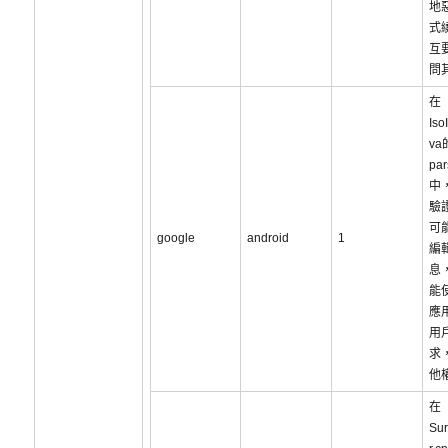
地
式
互
問
在
Iso
va
par
中
驗
可
google
android
1
編
息
能
應
用
求
他
在
Sur