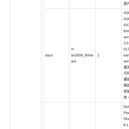
提
AS
AS
AX
fir
ver
3.0
rt-
01
asus
ax3000_firmw
1
ear
are
ve
漏
可
通
錯
安
用
Del
Po
On
8.