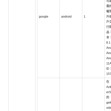
可
需
權
google
android
1
升
戶
行
品：
本：
8.1
And
And
And
11A
ID
15
在
Act
erS
的
get
vi