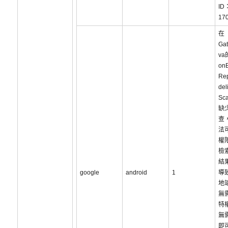
ID
17
在
Gat
va
on
Re
del
Sc
缺
查
法
權
檢
結
google
android
1
導
地
無
特
無
即