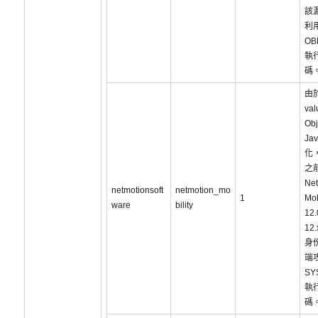
該
利
O
執
碼
由於
val
Ob
Ja
化，
之
Net
netmotionsoft
netmotion_mo
1
Mob
ware
bility
12
12
身
端
SY
執
碼