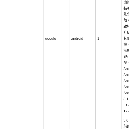
由
黏
能
限
致
升
google
android
1
其
權
無
即
發
An
And
And
And
And
8.1
ID
17
3.
前的