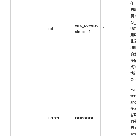
在
的
洞
IS
emc_powersc
dell
1
US
ale_onefs
用
此
利
的
特
式
執
令
For
ver
an
在
者
fortinet
fortiisolator
1
洞
的a
ses