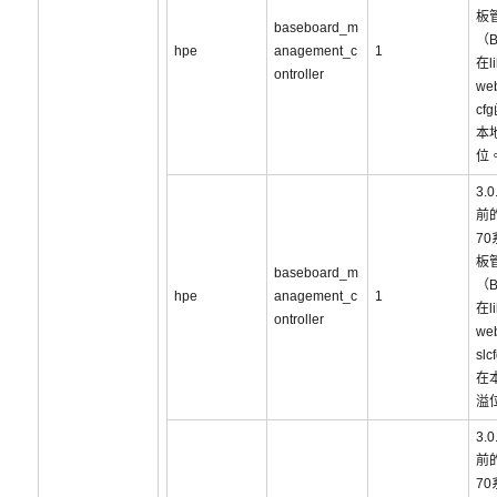
板
baseboard_m
（
hpe
anagement_c
1
在li
ontroller
web
cf
本
位
3.
前的
7
板
baseboard_m
（
hpe
anagement_c
1
在li
ontroller
we
sl
在
溢
3.
前的
7