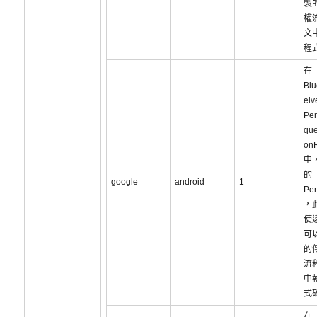
製
權
文
程
在
Blu
eiv
Per
que
on
中
的
google
android
1
Pen
，
使
可
的
流
中
式
在