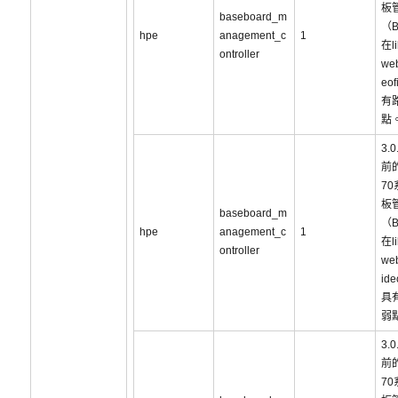
板
baseboard_m
（
hpe
anagement_c
1
在li
ontroller
web
eo
有
點
3.
前的
7
板
baseboard_m
（
hpe
anagement_c
1
在li
ontroller
web
id
具
弱
3.
前的
7