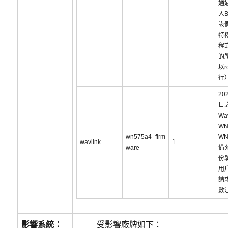
通
入B
設備
特
程
的
以r
行
20
日
Wav
WN
wn575a4_firm
WN
wavlink
1
ware
備
份
用
請
數
影響系統：
受影響廠牌如下：