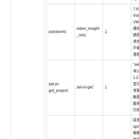
7.
Vid
V
video_insight
遠
panasonic
1
_vms
過
求
戶
意
“se
本1
1.
set-or-
型
set-or-get
1
get_project
攻
斷
能
行
這
spr
軟