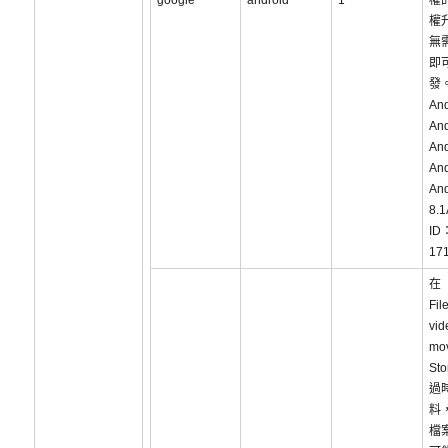
google
android
1
權
權
無
即
發
An
And
And
And
And
8.1
ID
17
在
Fil
vid
mo
St
過
料
檔