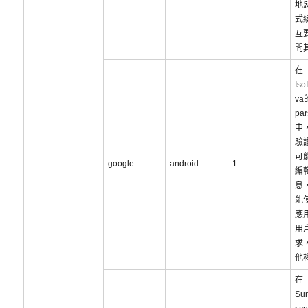
地
式
互
問
在
Iso
va
par
中
驗
可
google
android
1
編
息
能
應
用
求
他
在
Sur