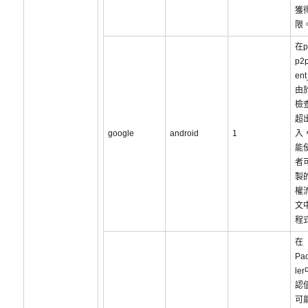
獲得
限
在p
p2p
en
由
檢
超
google
android
1
入
能
者
製
權
文
程
在
Pac
le
認
可