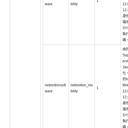
1
ware
bility
12
12
身
端
SY
執
碼
由
Su
er
Ja
化，
的N
netmotionsoft
netmotion_mo
Mob
1
ware
bility
12
12
身
端
SY
執
碼