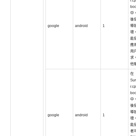
r.c
boo
中
後
google
android
1
導
壞
能
應
用
求
他
在
Sur
r.c
boo
中
後
導
google
android
1
壞
能
者