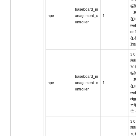
7
板
baseboard_m
（
hpe
anagement_c
1
在li
ontroller
web
on
在
溢
3.
前的
7
板
baseboard_m
（
hpe
anagement_c
1
在li
ontroller
web
cf
本
位
3.
前的
7