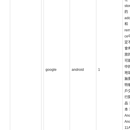
sto
的
ad
和
re
c
定
會
放
可
中
google
android
1
地
無
特
戶
行
品：
本：
And
And
11A