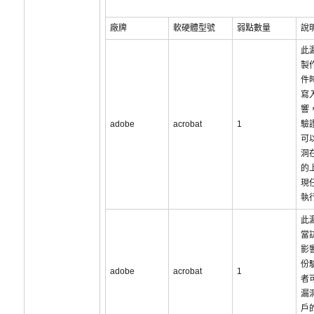
廠牌
軟硬體型號
弱點數量
說
此
製作
件
寫
響
adobe
acrobat
1
驗
可
洞
的
現
執
此
當
影
份
adobe
acrobat
1
者
漏
戶