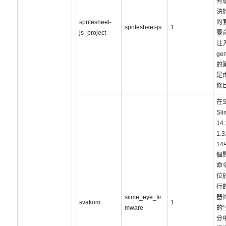
有
決
spritesheet-
的
spritesheet-js
1
js_project
臺
注入
gen
的
是
條
在S
Sii
14.
1.3
1
個
命
位
行
siime_eye_fir
器
svakom
1
mware
的“
分