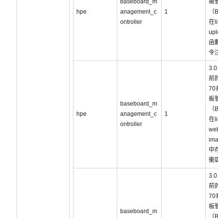
baseboard_m
板
hpe
anagement_c
1
（
ontroller
在li
upl
函
令
3.
前的
7
板
baseboard_m
（
hpe
anagement_c
1
在li
ontroller
web
im
中
衝
3.
前的
7
板
baseboard_m
（