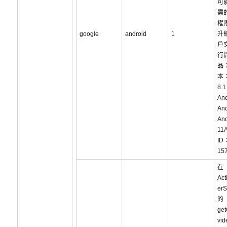
可
需
權
google
android
1
升
戶
行
品：
本：
8.1
And
And
And
11A
ID
15
在
Act
erS
的
get
vi