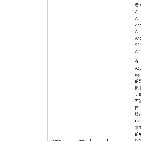
發
An
And
And
And
And
9An
A-
在
Adv
ag
的
數
少
可
圍
這
Bl
器
的