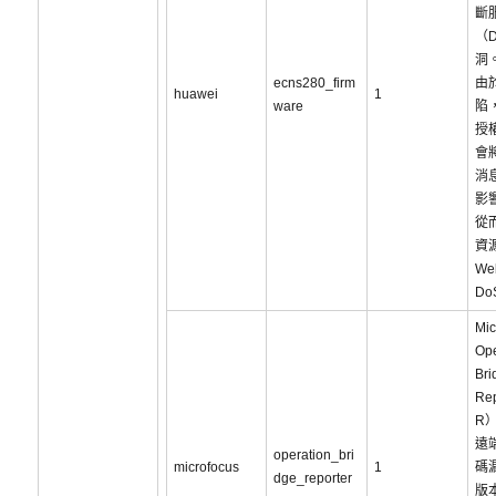
斷
（
洞
ecns280_firm
由
huawei
1
ware
陷
授
會
消
影
從
資
W
Do
Mic
Ope
Bri
Re
R
遠
operation_bri
microfocus
1
碼
dge_reporter
版本