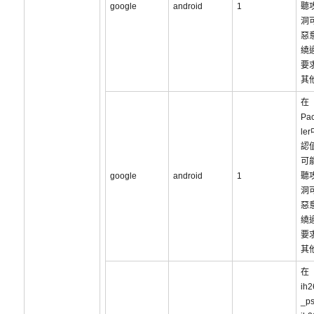
google
android
1
聽
洞
惡
繞
要
其
在
Pac
le
認
可
google
android
1
聽
洞
惡
繞
要
其
在
ih2
_ps