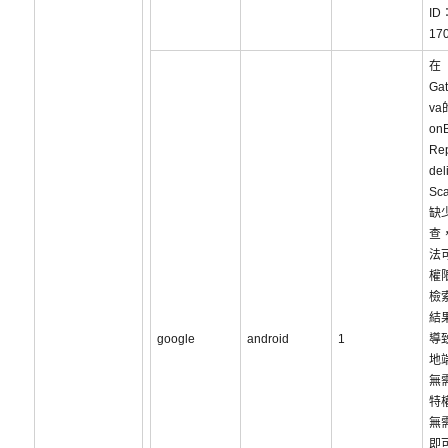
ID
17
在
Gat
va
on
Re
del
Sc
缺
查
法
權
檢
結
google
android
1
導
地
無
特
無
即