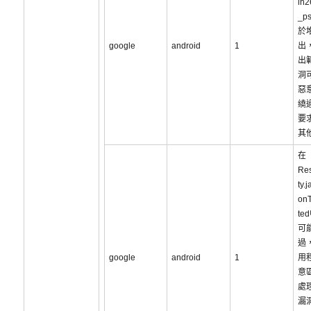
ih2
_p
於
google
android
1
出
出
洞
惡
繞
要
其
在
Res
ty.
onT
te
可
過
google
android
1
用
意
處
漏