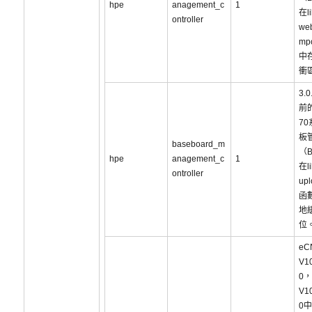
hpe
anagement_c
1
在li
ontroller
we
mp
中
衝
3.
前的
7
板
baseboard_m
（
hpe
anagement_c
1
在li
ontroller
upl
函
地
位
eC
V1
0，
V1
0