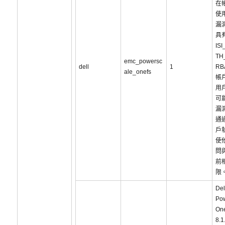
在
使
漏
具
IS
TH
emc_powersc
dell
1
R
ale_onefs
帳
用
可
漏
通
戶
使
問
前
限
De
Po
On
8.