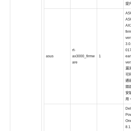
提
AS
AS
AX
fir
ver
3.0
rt-
01
asus
ax3000_firmw
1
ear
are
ve
漏
可
通
錯
安
用
Del
Po
On
8.