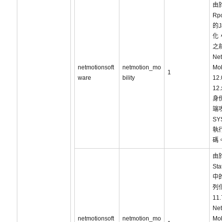
由
Rp
的J
化，
之
Net
netmotionsoft
netmotion_mo
Mob
1
ware
bility
12
12
身
端
SY
執
碼
由於
Sta
中的
列
11
Net
netmotionsoft
netmotion_mo
Mob