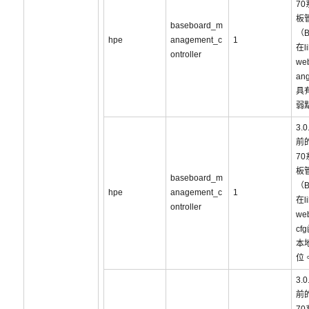
7
板
baseboard_m
（
hpe
anagement_c
1
在li
ontroller
web
an
具
弱
3.
前的
7
板
baseboard_m
（
hpe
anagement_c
1
在li
ontroller
web
cf
本
位
3.
前的