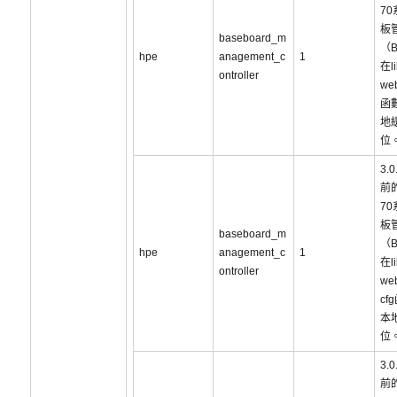
7
板
baseboard_m
（
hpe
anagement_c
1
在li
ontroller
web
函
地
位
3.
前的
7
板
baseboard_m
（
hpe
anagement_c
1
在li
ontroller
web
cf
本
位
3.
前的