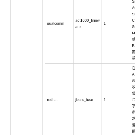
S
A
S
aqt1000_firmw
C
qualcomm
1
are
S
M
B
在
A
redhat
jboss_fuse
1