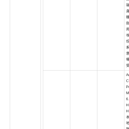
攻
A
C
P
M
6
H
H