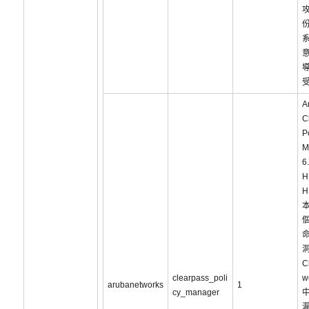
攻
A
C
P
M
6
H
H
C
clearpass_poli
w
arubanetworks
1
cy_manager