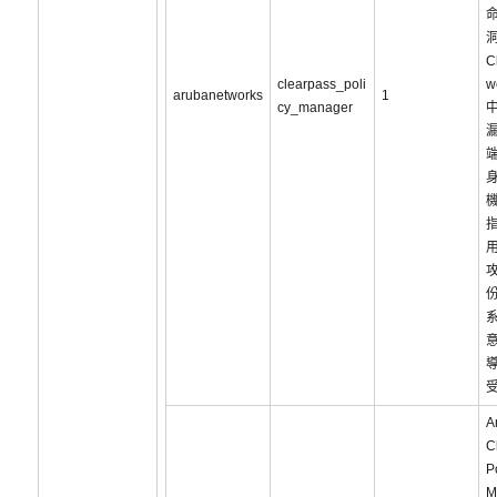
C
clearpass_poli
w
arubanetworks
1
cy_manager
攻
A
C
P
M