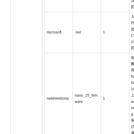
2
.
此
microsoft
.net
1
C
2
N
N
1
nano_25_firm
上
netshieldcorp
1
ware
w
m
g