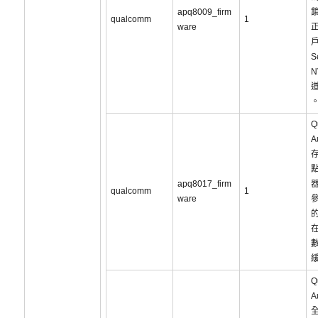
apq8009_firm
qualcomm
1
ware
S
Q
A
點
apq8017_firm
qualcomm
1
ware
在
Q
A