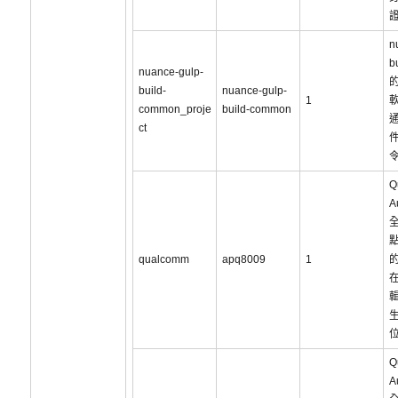
證
n
b
nuance-gulp-
build-
nuance-gulp-
1
common_proje
build-common
通
ct
Q
A
qualcomm
apq8009
1
Q
A