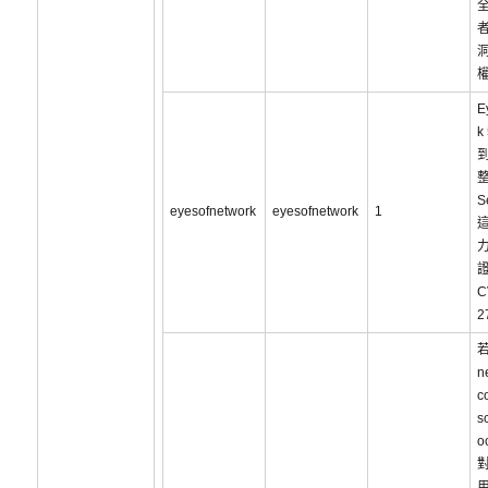
洞
E
k
S
eyesofnetwork
eyesofnetwork
1
C
2
n
c
s
o
對