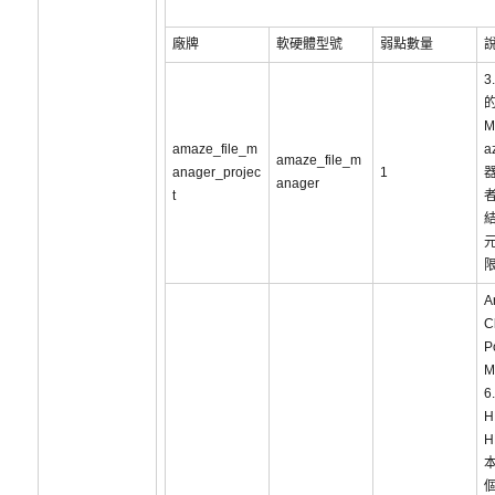
廠牌
軟硬體型號
弱點數量
3
的
M
amaze_file_m
a
amaze_file_m
anager_projec
1
anager
t
結
元
A
C
P
M
6
H
H