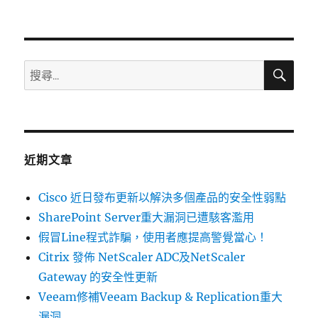
〈02/22~02/28
資
安
弱
點
搜
搜
尋
威
尋
脅
關
彙
整
鍵
週
字:
報〉
近期文章
Cisco 近日發布更新以解決多個產品的安全性弱點
SharePoint Server重大漏洞已遭駭客濫用
假冒Line程式詐騙，使用者應提高警覺當心！
Citrix 發佈 NetScaler ADC及NetScaler
Gateway 的安全性更新
Veeam修補Veeam Backup & Replication重大
漏洞