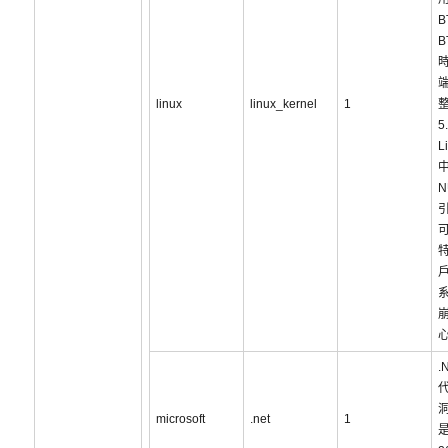
B
B
linux
linux_kernel
1
5
L
N
.
洞
microsoft
.net
1
是