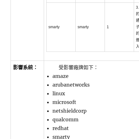
3
的
通
smarty
smarty
1
影響系統：
受影響廠牌如下：
amaze
arubanetworks
linux
microsoft
netshieldcorp
qualcomm
redhat
smarty