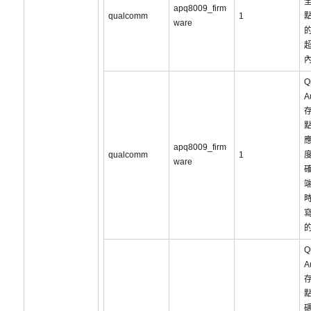
apq8009_firm
qualcomm
1
ware
Q
A
apq8009_firm
qualcomm
1
ware
Q
A