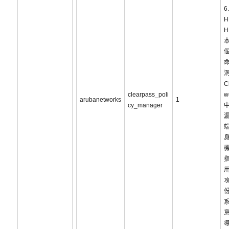
6
H
H
C
clearpass_poli
w
arubanetworks
1
cy_manager
攻