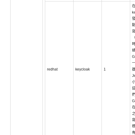
k
寫
（
G
redhat
keycloak
1
J
G
在