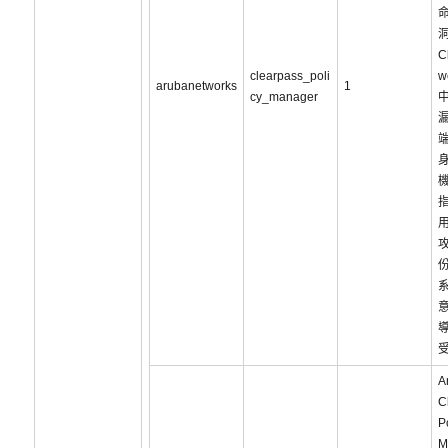
C
clearpass_poli
w
arubanetworks
1
cy_manager
攻
A
C
P
M