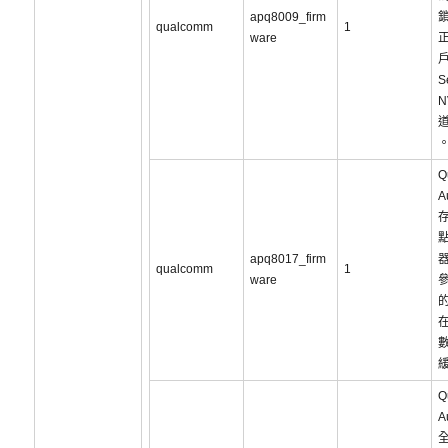
apq8009_firm
qualcomm
1
ware
S
Q
A
點
apq8017_firm
qualcomm
1
ware
在
Q
A