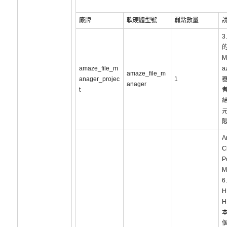
廠牌
軟硬體型號
弱點數量
3
的
M
amaze_file_m
a
amaze_file_m
anager_projec
1
anager
t
結
元
A
C
P
M
6
H
H