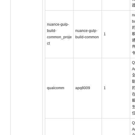
證
n
b
nuance-gulp-
build-
nuance-gulp-
1
common_proje
build-common
通
ct
Q
A
qualcomm
apq8009
1
Q
A