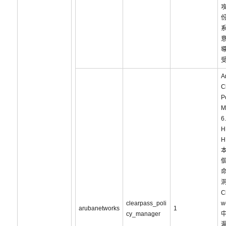
攻
A
C
P
M
6
H
H
C
clearpass_poli
w
arubanetworks
1
cy_manager