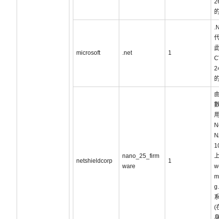
2
.
此
microsoft
.net
1
C
2
N
N
1
nano_25_firm
上
netshieldcorp
1
ware
w
m
g