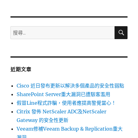
〈02/22~02/28
資
安
弱
點
搜
搜
尋
威
尋
脅
關
彙
整
鍵
週
字:
報〉
近期文章
Cisco 近日發布更新以解決多個產品的安全性弱點
SharePoint Server重大漏洞已遭駭客濫用
假冒Line程式詐騙，使用者應提高警覺當心！
Citrix 發佈 NetScaler ADC及NetScaler
Gateway 的安全性更新
Veeam修補Veeam Backup & Replication重大
漏洞