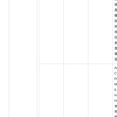
攻
A
C
P
M
6
H
H