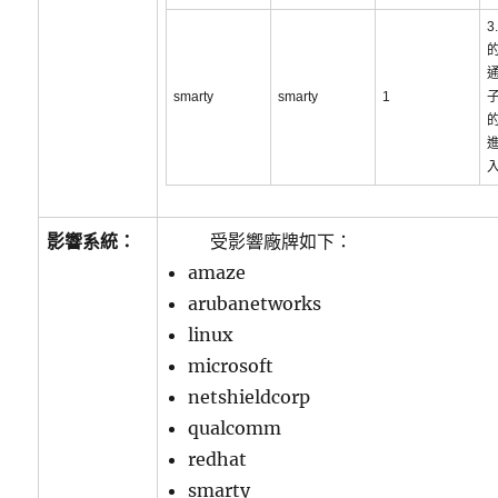
3
的
通
smarty
smarty
1
影響系統：
受影響廠牌如下：
amaze
arubanetworks
linux
microsoft
netshieldcorp
qualcomm
redhat
smarty