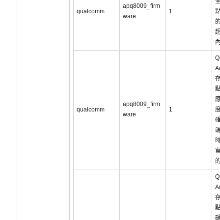
apq8009_firm
qualcomm
1
ware
Q
A
apq8009_firm
qualcomm
1
ware
Q
A