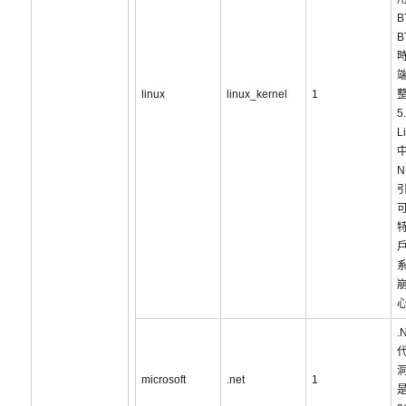
B
B
linux
linux_kernel
1
5
L
N
.
洞
microsoft
.net
1
是