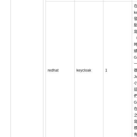
k
寫
（
G
redhat
keycloak
1
J
G
在