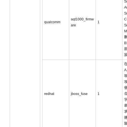
S
A
S
aqt1000_firmw
C
qualcomm
1
are
S
M
B
在
A
redhat
jboss_fuse
1