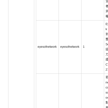
洞
E
k
S
eyesofnetwork
eyesofnetwork
1
C
2
n
c
s
o
對