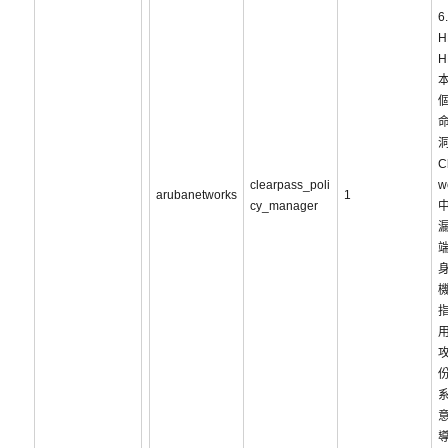
6
H
H
C
clearpass_poli
w
arubanetworks
1
cy_manager
攻