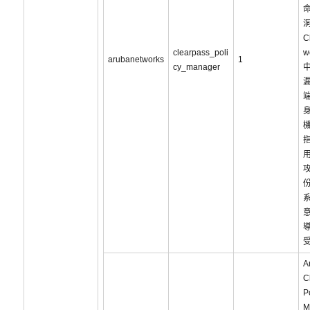
C
clearpass_poli
w
arubanetworks
1
cy_manager
攻
A
C
P
M