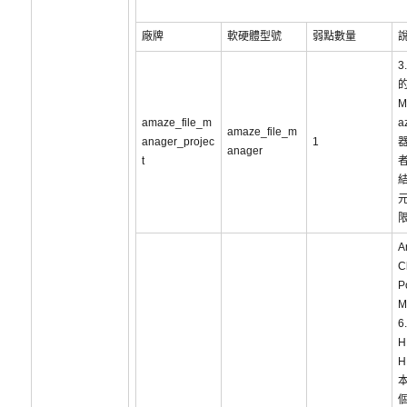
廠牌
軟硬體型號
弱點數量
3
的
M
amaze_file_m
a
amaze_file_m
anager_projec
1
anager
t
結
元
A
C
P
M
6
H
H