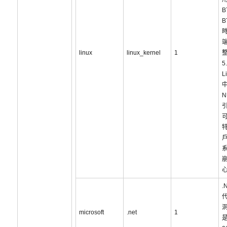
B
B
linux
linux_kernel
1
5
L
N
.
洞
microsoft
.net
1
是