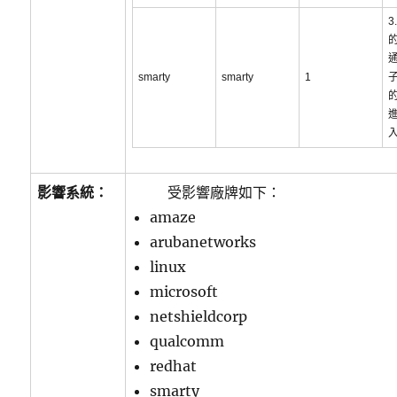
3
的
通
smarty
smarty
1
影響系統：
受影響廠牌如下：
amaze
arubanetworks
linux
microsoft
netshieldcorp
qualcomm
redhat
smarty