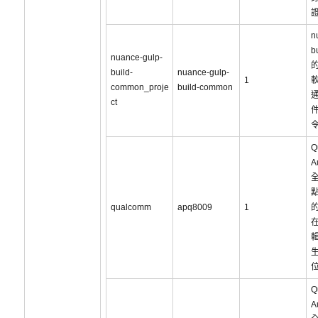
證
n
b
nuance-gulp-
build-
nuance-gulp-
1
common_proje
build-common
通
ct
Q
A
qualcomm
apq8009
1
Q
A