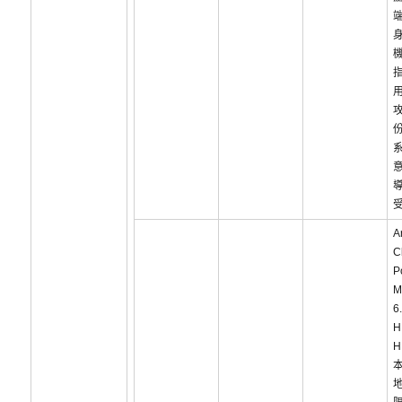
攻
A
C
P
M
6
H
H