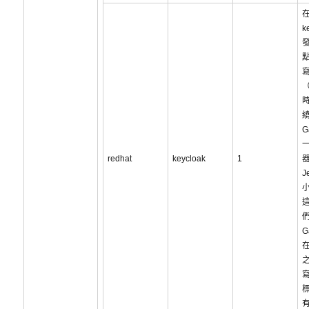
k
寫
（
G
redhat
keycloak
1
J
G
在