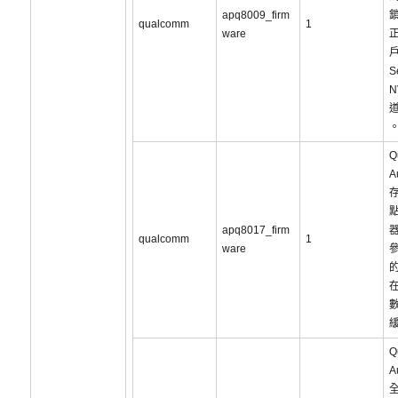
apq8009_firm
qualcomm
1
ware
S
Q
A
點
apq8017_firm
qualcomm
1
ware
在
Q
A