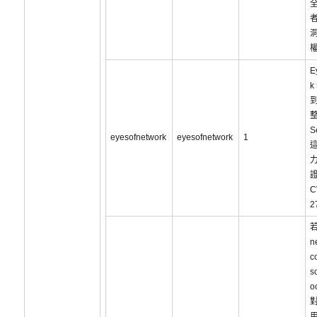
洞
E
k
S
eyesofnetwork
eyesofnetwork
1
C
2
n
c
s
o
對