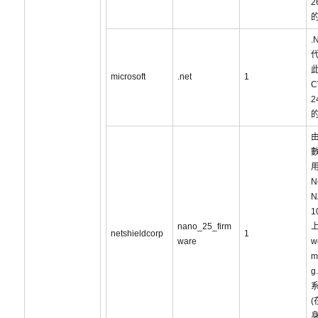
2
.
此
microsoft
.net
1
C
2
N
N
1
nano_25_firm
上
netshieldcorp
1
ware
w
m
g