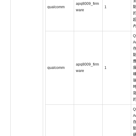
apq8009_firm
qualcomm
1
ware
Q
A
apq8009_firm
qualcomm
1
ware
Q
A