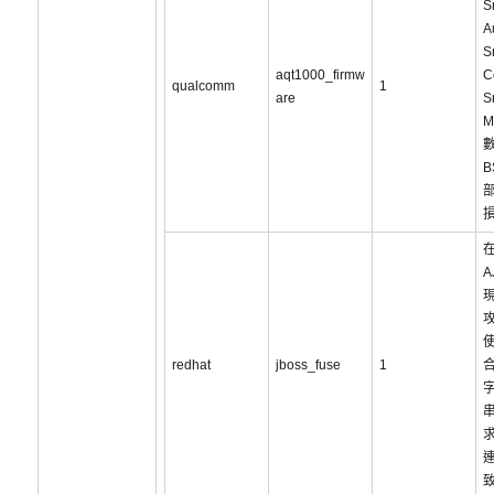
S
A
S
aqt1000_firmw
C
qualcomm
1
are
S
M
B
在
A
redhat
jboss_fuse
1