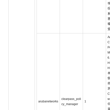
攻
A
C
P
M
6
H
H
C
clearpass_poli
w
arubanetworks
1
cy_manager