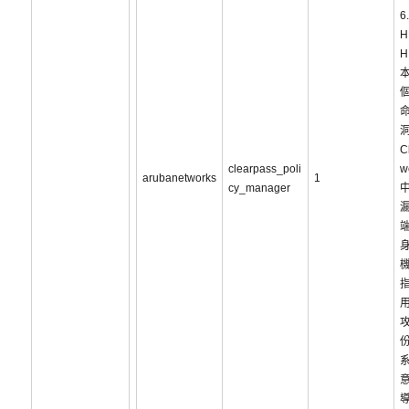
6
H
H
C
clearpass_poli
w
arubanetworks
1
cy_manager
攻