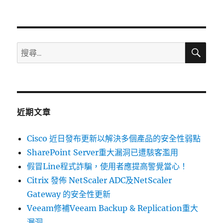
〈02/22~02/28
資
安
弱
點
搜
搜
尋
威
尋
脅
關
彙
整
鍵
週
字:
報〉
近期文章
Cisco 近日發布更新以解決多個產品的安全性弱點
SharePoint Server重大漏洞已遭駭客濫用
假冒Line程式詐騙，使用者應提高警覺當心！
Citrix 發佈 NetScaler ADC及NetScaler
Gateway 的安全性更新
Veeam修補Veeam Backup & Replication重大
漏洞