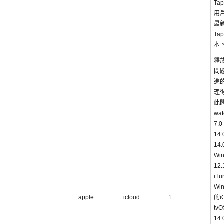
Tap
用
最新
Tap
本
釋
問
進
理
此
wa
7.
14
14
Wi
12.
iT
Win
apple
icloud
1
的i
tvO
14