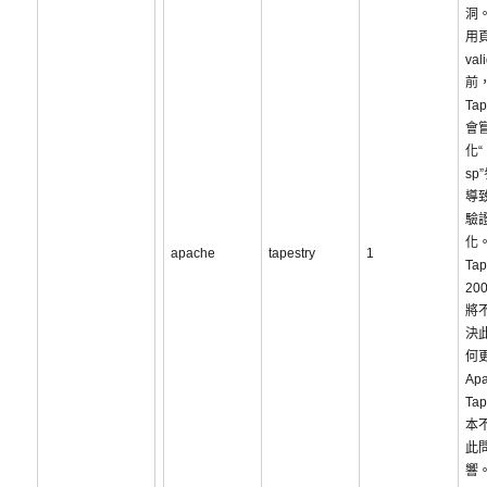
洞
用
va
前，
Tap
會
化“
sp
導
驗
化。
apache
tapestry
1
Tap
20
將
決
何
Ap
Tap
本
此
響。