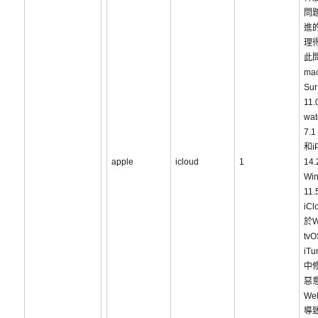
問
進
理
此
ma
Sur
11.
wa
7.1
和i
apple
icloud
1
14
Wi
11
iC
於W
tvO
iTu
中
惡
W
導