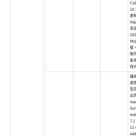
Cat
10
更新
Hig
安
202
Mo
復
製
能
程
藉
處
型
此
ma
Sur
wa
7.
12.
wa