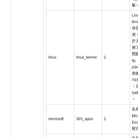
擊
Lin
thr
存
洞
於
現
問題
linux
linux_kernel
1
tty
job
用
TI
，又
54f
。
名為
Mic
microsoft
365_apps
1
Ex
程