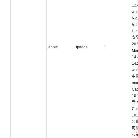
12.
wa
6.
新2
Hig
安
202
apple
ipados
1
Mo
14
14
wat
中
ma
Cat
10
新，
Cat
10
惡
可
心