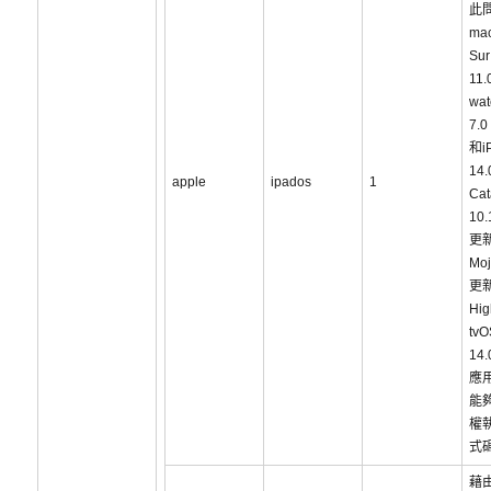
此
ma
Sur
11.
wa
7.0
和i
14
apple
ipados
1
Cat
10
更新
Mo
更新
Hig
tvO
14
應
能
權
式
藉