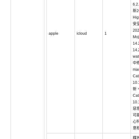
6.
新2
Hig
安
202
apple
icloud
1
Mo
14
14
wat
中
ma
Cat
10
新，
Cat
10
惡
可
心
意
釋