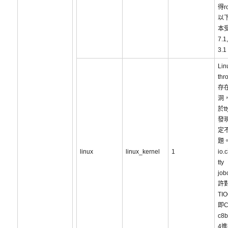
得r
以
本
7.1
3.
Lin
thr
存
洞
於t
發
定
題。
linux
linux_kernel
1
io.
tty
job
許
TI
即C
c8b
4