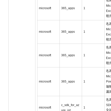
名為
Mic
microsoft
365_apps
1
Ex
程
名為
Mic
microsoft
365_apps
1
Ex
程
名為
Mic
microsoft
365_apps
1
Ex
程
名為
Mic
microsoft
365_apps
1
Po
端
漏洞
名為
c_sdk_for_az
SD
microsoft
1
ure_iot
全