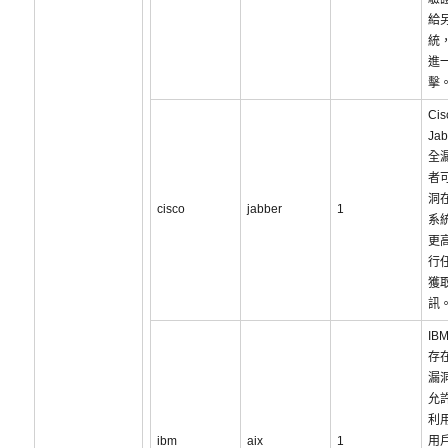
給
統
進
擊
Cis
Ja
全
者
洞
cisco
jabber
1
系統
更
行
獲
訊
IBM
存
漏
允
利用
ibm
aix
1
用