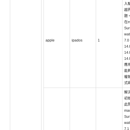
入
越
題
在m
Sur
wa
apple
ipados
1
7.
14
14
14
應
能
權
式
解
初
此
ma
Sur
wa
7.