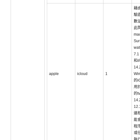
藉
驗
數
此
ma
Sur
wa
7.1
和i
14
apple
icloud
1
Win
的i
用於
的t
14.
12
遠
能
程
或
執