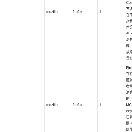
Co
方
mozilla
firefox
1
在
指
新
列
潛
釋
放
脅
Fir
存
題
者
洞通
的
mozilla
firefox
1
MCa
er
已
體
斷