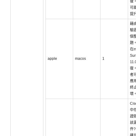
復
可
提
藉
驗
個
題
在m
Sur
apple
macos
1
11
復
者
應
終
壞
Cis
中
證
該
件
確