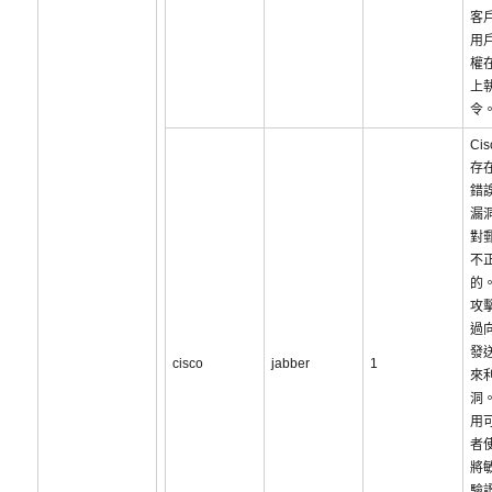
客
用
權
上
令
Cis
存
錯
漏
對
不
的
攻
過
發
cisco
jabber
1
來
洞
用
者
將
驗