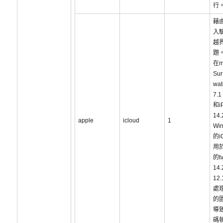
行
藉
入
越
題
在m
Sur
wa
7.1
和i
14
apple
icloud
1
Win
的i
用於
的t
14.
12
處
的
導
碼