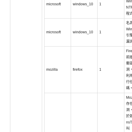
Wi
microsoft
windows_10
1
NT
程
名為
Wi
microsoft
windows_10
1
引
漏洞
Fir
前
衝
mozilla
firefox
1
洞
利
行
碼
Moz
存
洞
於
ns
叫