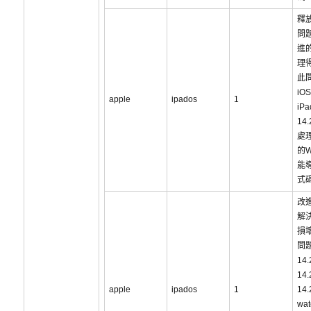
釋
問
進
理
此
iOS
apple
ipados
1
iP
14
處
的
能
式
改
解
損
問題
14
14
apple
ipados
1
14
wat