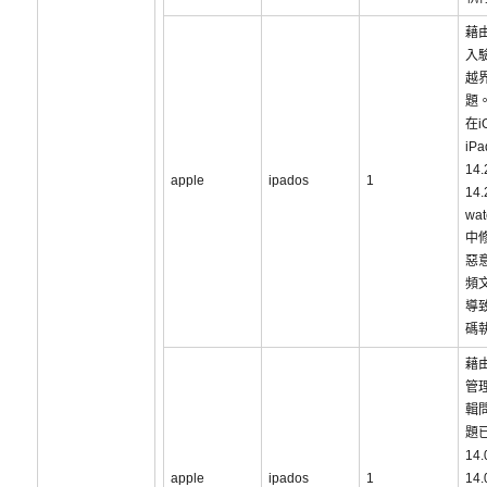
藉
入
越
題
在i
iP
14
apple
ipados
1
14
wat
中
惡
頻
導
碼
藉
管
輯
題已
14
apple
ipados
1
14