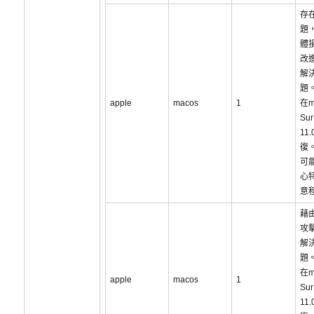
存
題
體
改
解
題
apple
macos
1
在m
Sur
11
復
可
心
意
藉
攻
解
題
在m
apple
macos
1
Sur
11