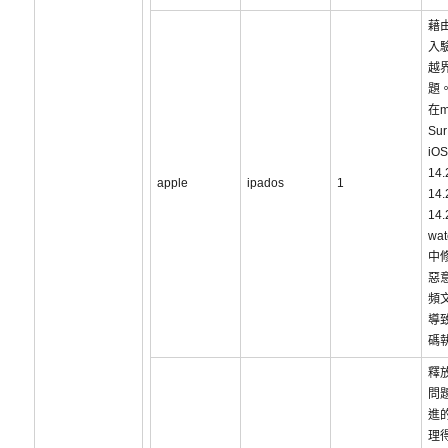
藉
入
越
題
在m
Sur
iOS
14
apple
ipados
1
14
14
wat
中
惡
頻
導
碼
釋
問
進
理