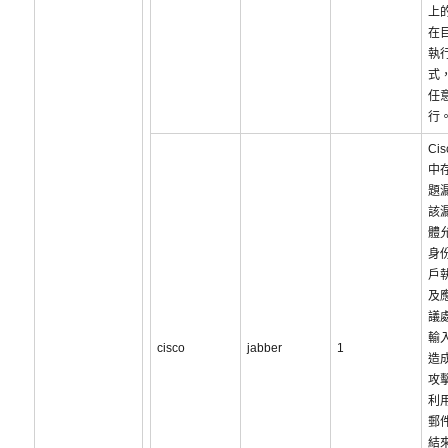
上
在
執
式
任
行
Cis
中
題
該
體
身
戶
及
議
輸
cisco
jabber
1
造
攻
利
郵
結來