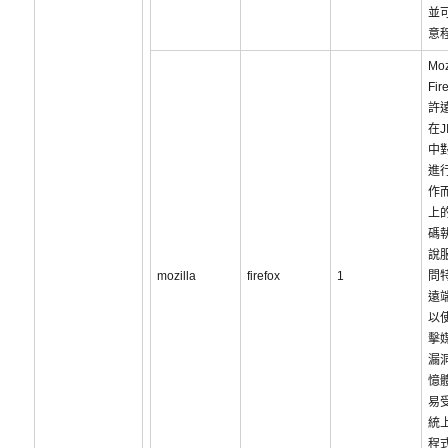
並
意
Moz
Fi
許
在J
中
進
作
上
碼
說
mozilla
firefox
1
問
遠
以
擊
漏
憶
易
統
程