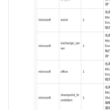
洞”
名為
Mic
microsoft
excel
1
Ex
程
名為
Mic
exchange_ser
microsoft
1
Ex
ver
執
洞”
名為
Mic
microsoft
office
1
Ex
程
名為
Mic
sharepoint_fo
microsoft
1
Sha
undation
端
漏洞