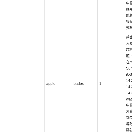
中
應
能
權
式
藉
入
越
題
在m
Sur
iOS
14
apple
ipados
1
14
14
wat
中
惡
頻
導
碼