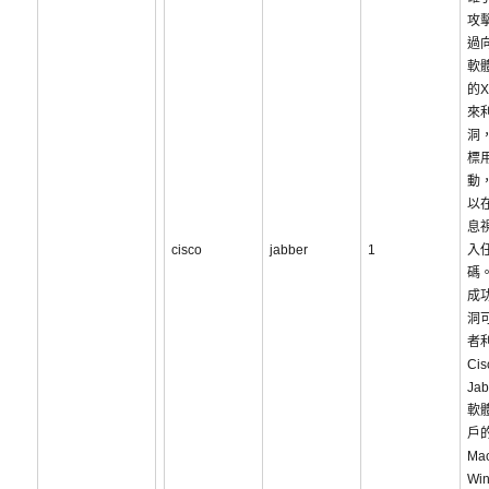
攻
過
軟
的X
來
洞
標
動
以在
息
cisco
jabber
1
入
碼
成
洞
者
Cis
Ja
軟
戶
Ma
Wi