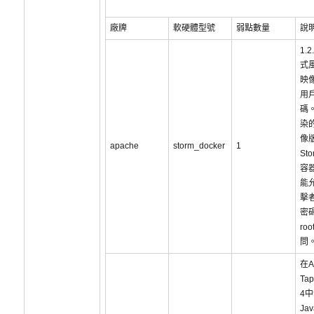
廠牌
軟硬體型號
弱點數量
說
1.
式風
映像
用
碼
染的
像
apache
storm_docker
1
Sto
容
能
擊
密
ro
問
在A
Tap
4
Ja