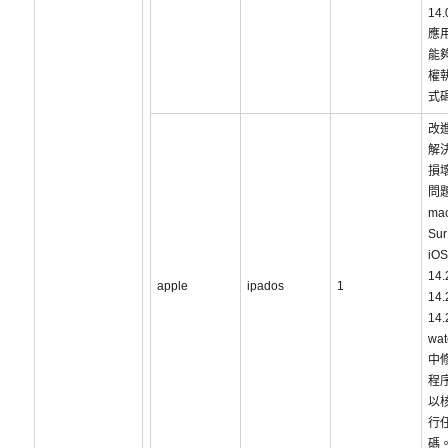
14
應
能
權
式
改
解
損
問
ma
Sur
iOS
14
apple
ipados
1
14
14
wat
中
程
以
行
碼