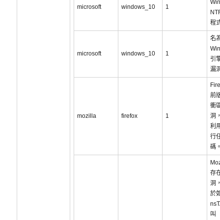
Wi
microsoft
windows_10
1
NT
程
名為
Wi
microsoft
windows_10
1
引
漏洞
Fir
前
衝
mozilla
firefox
1
洞
利
行
碼
Moz
存
洞
於
ns
叫