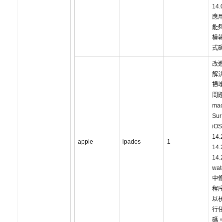
14
應
能
權
式
改
解
損
問
ma
Sur
iOS
14
apple
ipados
1
14
14
wat
中
程
以
行
碼