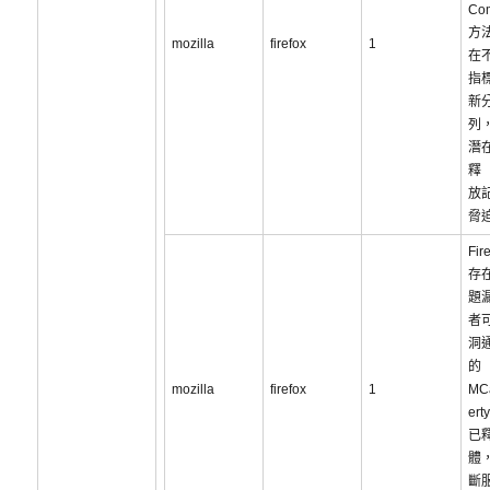
Co
方
mozilla
firefox
1
在
指
新
列
潛
釋
放
脅
Fir
存
題
者
洞通
的
mozilla
firefox
1
MCa
er
已
體
斷