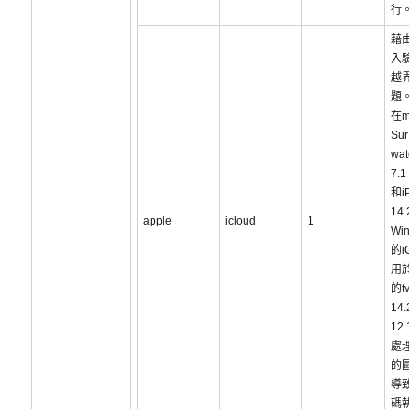
行
藉
入
越
題
在m
Sur
wa
7.1
和i
14
apple
icloud
1
Win
的i
用於
的t
14.
12
處
的
導
碼