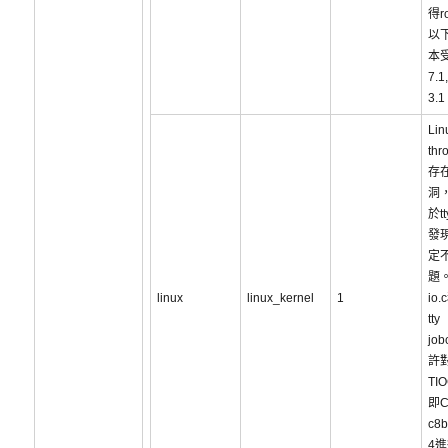
得r
以
本
7.1
3.
Lin
thr
存
洞
於t
發
定
題。
linux
linux_kernel
1
io.
tty
job
許
TI
即C
c8b
4