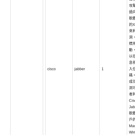
攻
過
軟
的X
來
洞
標
動
以在
息
cisco
jabber
1
入
碼
成
洞
者
Cis
Ja
軟
戶
Ma
Wi