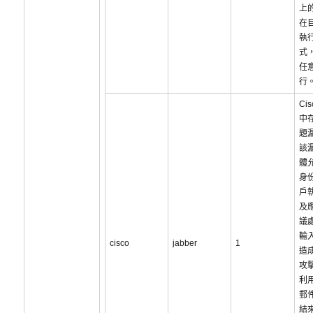
上
在
執
式
任
行
Cis
中
題
該
體
身
戶
及
議
輸
cisco
jabber
1
造
攻
利
郵
結來