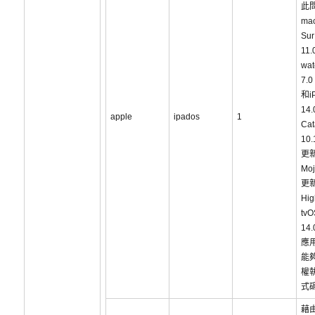
此
ma
Sur
11.
wa
7.0
和i
14
apple
ipados
1
Cat
10
更新
Mo
更新
Hig
tvO
14
應
能
權
式
藉