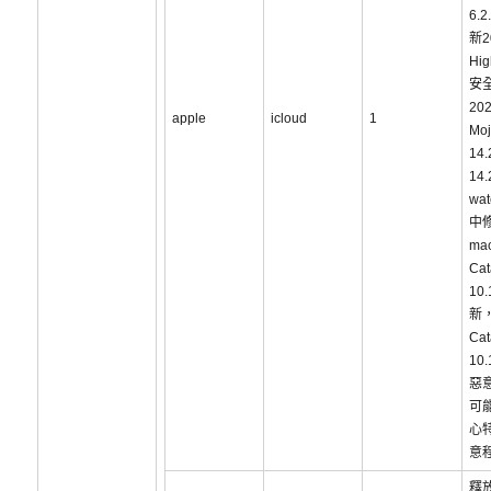
6.
新2
Hig
安
202
apple
icloud
1
Mo
14
14
wat
中
ma
Cat
10
新，
Cat
10
惡
可
心
意
釋