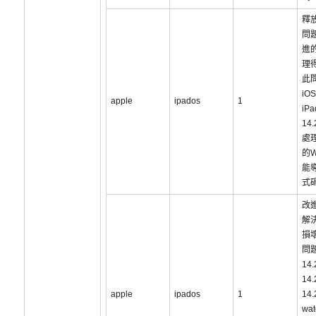
釋
問
進
理
此
iOS
apple
ipados
1
iP
14
處
的
能
式
改
解
損
問題
14
14
apple
ipados
1
14
wat