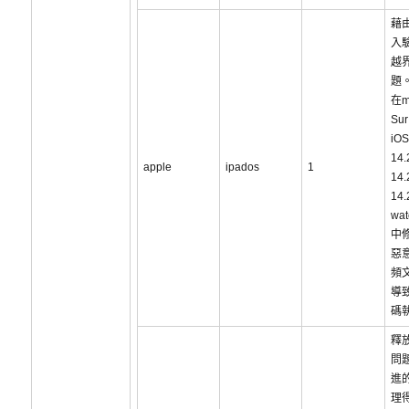
藉
入
越
題
在m
Sur
iOS
14
apple
ipados
1
14
14
wat
中
惡
頻
導
碼
釋
問
進
理