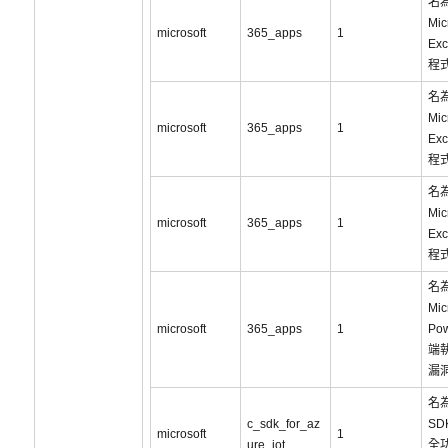
名為
Mic
microsoft
365_apps
1
Ex
程
名為
Mic
microsoft
365_apps
1
Ex
程
名為
Mic
microsoft
365_apps
1
Ex
程
名為
Mic
microsoft
365_apps
1
Po
端
漏洞
名為
c_sdk_for_az
SD
microsoft
1
ure_iot
全