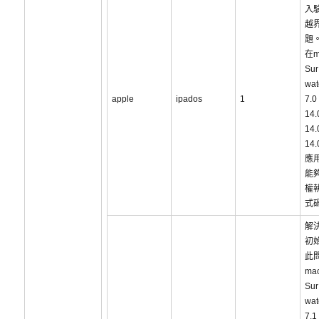
入
越
題
在m
Sur
wa
apple
ipados
1
7.
14
14
14
應
能
權
式
解
初
此
ma
Sur
wa
7.