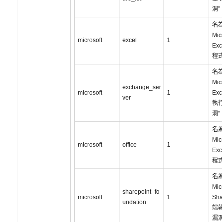
洞”
名為
Mic
microsoft
excel
1
Ex
程
名為
Mic
exchange_ser
microsoft
1
Ex
ver
執
洞”
名為
Mic
microsoft
office
1
Ex
程
名為
Mic
sharepoint_fo
microsoft
1
Sha
undation
端
漏洞