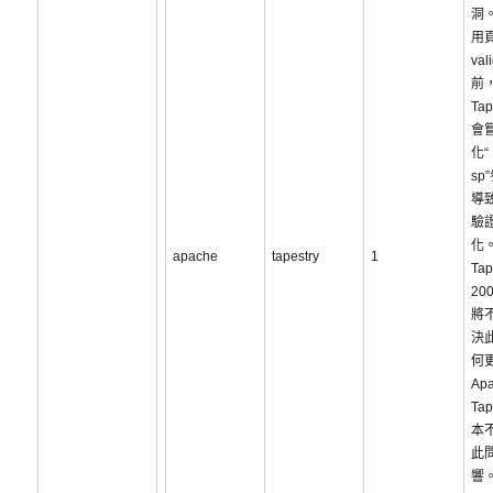
洞
用
va
前，
Tap
會
化“
sp
導
驗
化。
apache
tapestry
1
Tap
20
將
決
何
Ap
Tap
本
此
響。