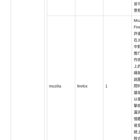
並
意
Moz
Fi
許
在J
中
進
作
上
碼
說
mozilla
firefox
1
問
遠
以
擊
漏
憶
易
統
程