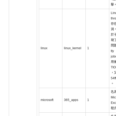
擊
Lin
thr
存
洞
於
現
問題
linux
linux_kernel
1
tty
job
用
TI
，又
54f
。
名為
Mic
microsoft
365_apps
1
Ex
程