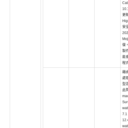
Cat
10
更新
Hig
安
202
Mo
復
製
能
程
藉
處
型
此
ma
Sur
wa
7.
12.
wa