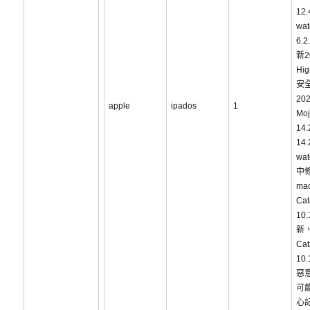
12.
wa
6.
新2
Hig
安
202
apple
ipados
1
Mo
14
14
wat
中
ma
Cat
10
新，
Cat
10
惡
可
心