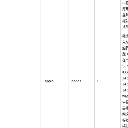
中
應
能
權
式
藉
入
越
題
在m
Sur
iOS
14
apple
ipados
1
14
14
wat
中
惡
頻
導
碼