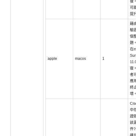
復
可
提
藉
驗
個
題
在m
Sur
apple
macos
1
11
復
者
應
終
壞
Cis
中
證
該
件
確