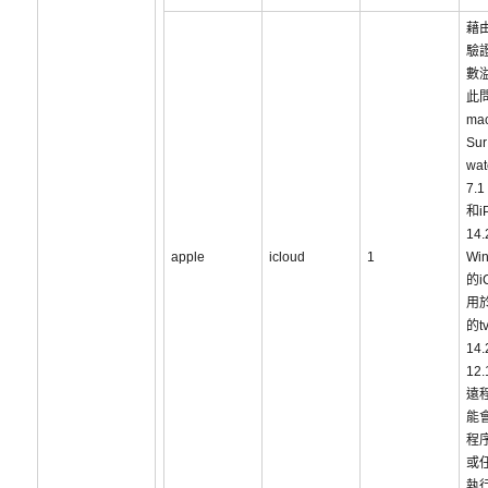
藉
驗
數
此
ma
Sur
wa
7.1
和i
14
apple
icloud
1
Win
的i
用於
的t
14.
12
遠
能
程
或
執