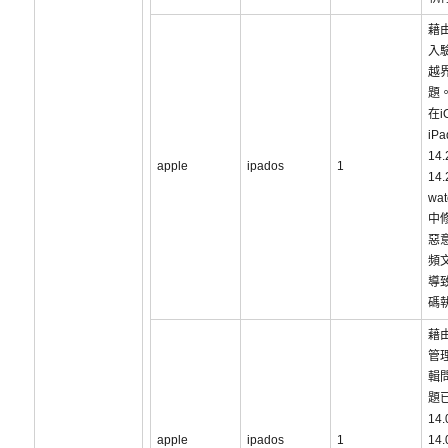
藉
入
越
題
在i
iP
14
apple
ipados
1
14
wat
中
惡
頻
導
碼
藉
管
輯
題已
14
apple
ipados
1
14