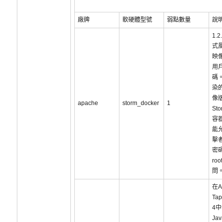
廠牌
軟硬體型號
弱點數量
說
1.
式風
映像
用
碼
染的
像
apache
storm_docker
1
Sto
容
能
擊
密
ro
問
在A
Tap
4
Ja