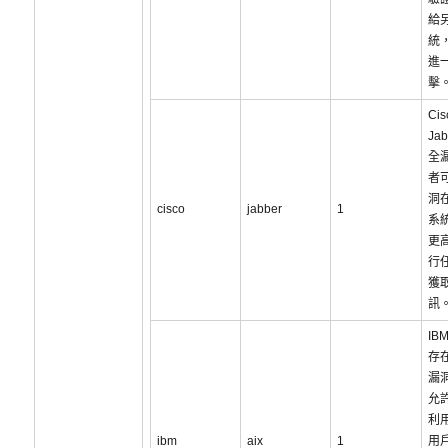
給
統
進
擊
Cis
Ja
全
者
洞
cisco
jabber
1
系統
更
行
獲
訊
IBM
存
漏
允
利用
ibm
aix
1
用