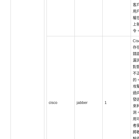
客
用
權
上
令
Cis
存
錯
漏
對
不
的
攻
過
發
cisco
jabber
1
來
洞
用
者
將
驗