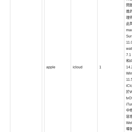
問
進
理
此
ma
Sur
11.
wa
7.1
和i
apple
icloud
1
14
Wi
11
iC
於W
tvO
iTu
中
惡
W
導