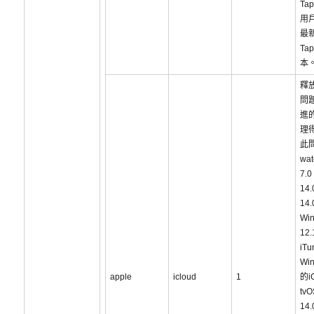
Tap
用
最新
Tap
本
釋
問
進
理
此
wa
7.
14
14
Wi
12.
iT
Win
apple
icloud
1
的i
tvO
14