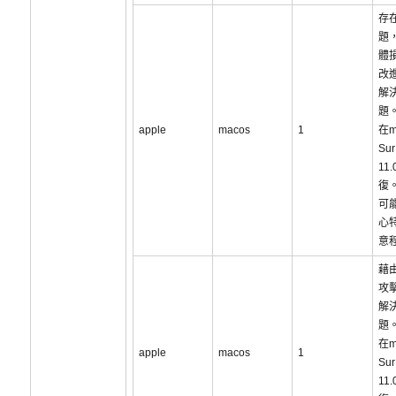
存
題
體
改
解
題
apple
macos
1
在m
Sur
11
復
可
心
意
藉
攻
解
題
在m
apple
macos
1
Sur
11