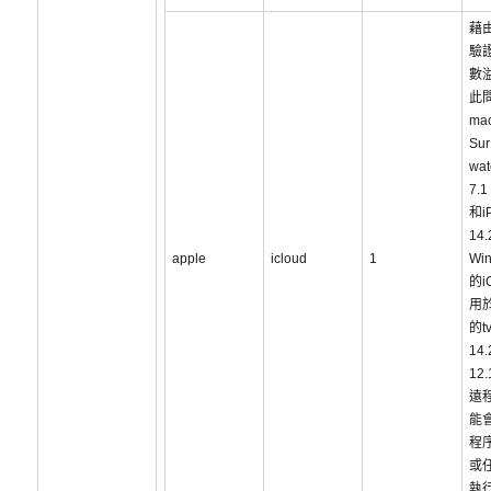
藉
驗
數
此
ma
Sur
wa
7.1
和i
14
apple
icloud
1
Win
的i
用於
的t
14.
12
遠
能
程
或
執