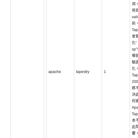
洞
用
va
前，
Tap
會
化“
sp
導
驗
化。
apache
tapestry
1
Tap
20
將
決
何
Ap
Tap
本
此
響。