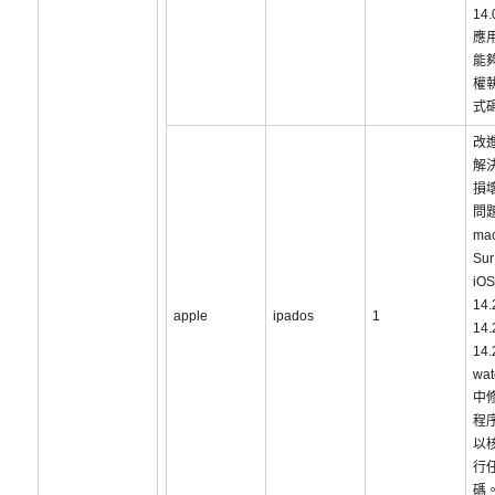
14
應
能
權
式
改
解
損
問
ma
Sur
iOS
14
apple
ipados
1
14
14
wat
中
程
以
行
碼