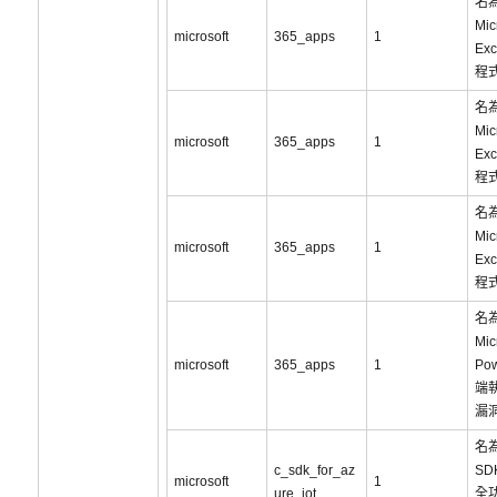
名為
Mic
microsoft
365_apps
1
Ex
程
名為
Mic
microsoft
365_apps
1
Ex
程
名為
Mic
microsoft
365_apps
1
Ex
程
名為
Mic
microsoft
365_apps
1
Po
端
漏洞
名為
c_sdk_for_az
SD
microsoft
1
ure_iot
全