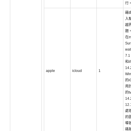
行
藉
入
越
題
在m
Sur
wa
7.1
和i
14
apple
icloud
1
Win
的i
用於
的t
14.
12
處
的
導
碼