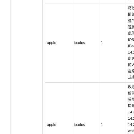
釋
問
進
理
此
iOS
apple
ipados
1
iP
14
處
的
能
式
改
解
損
問題
14
14
apple
ipados
1
14
wat