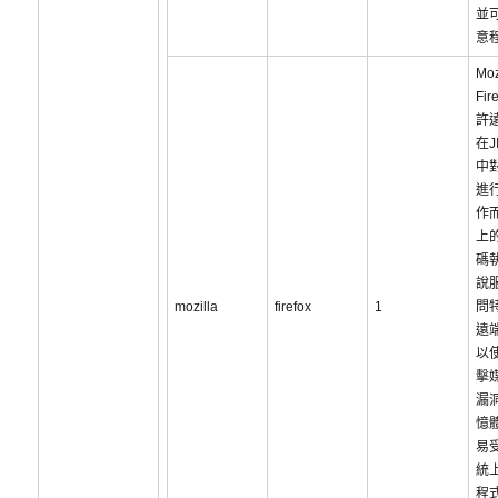
並
意
Moz
Fi
許
在J
中
進
作
上
碼
說
mozilla
firefox
1
問
遠
以
擊
漏
憶
易
統
程