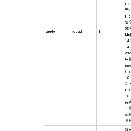
6.
新2
Hig
安
202
apple
icloud
1
Mo
14
14
wat
中
ma
Cat
10
新，
Cat
10
惡
可
心
意
釋