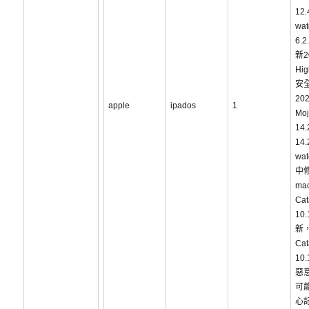
12.
wa
6.
新2
Hig
安
202
apple
ipados
1
Mo
14
14
wat
中
ma
Cat
10
新，
Cat
10
惡
可
心