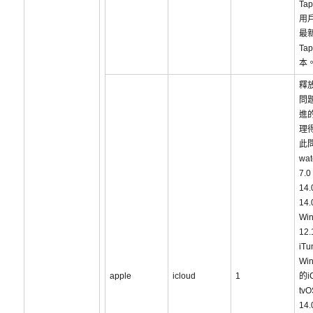
Tap
用
最新
Tap
本
釋
問
進
理
此
wa
7.
14
14
Wi
12.
iT
Win
apple
icloud
1
的i
tvO
14