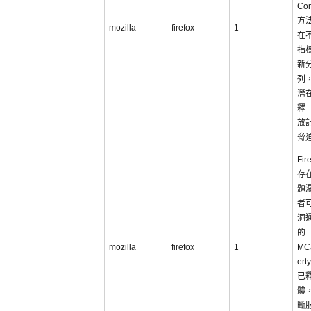
Co
方
mozilla
firefox
1
在
指
新
列
潛
釋
放
脅
Fir
存
題
者
洞通
的
mozilla
firefox
1
MCa
er
已
體
斷