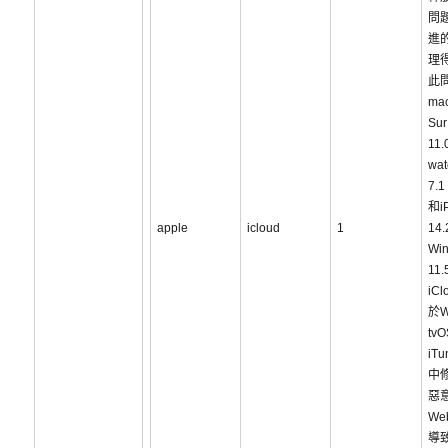
問
進
理
此
ma
Sur
11.
wa
7.1
和i
apple
icloud
1
14
Wi
11
iC
於W
tvO
iTu
中
惡
W
導