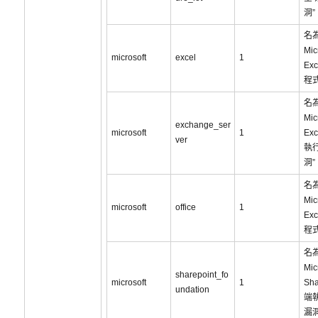
洞”
名為
Mic
microsoft
excel
1
Ex
程
名為
Mic
exchange_ser
microsoft
1
Ex
ver
執
洞”
名為
Mic
microsoft
office
1
Ex
程
名為
Mic
sharepoint_fo
microsoft
1
Sha
undation
端
漏洞