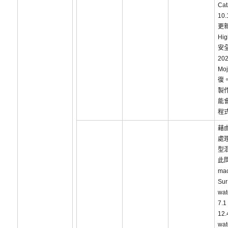
Cat
10
更新
Hig
安
202
Mo
復
製
能
程
藉
處
型
此
ma
Sur
wa
7.
12.
wa