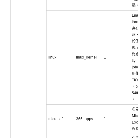
擊
Lin
thr
存
洞
於
現
問題
linux
linux_kernel
1
tty
job
用
TI
，又
54f
。
名為
Mic
microsoft
365_apps
1
Ex
程