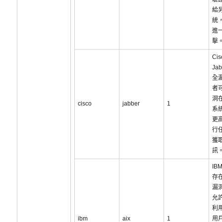
給
統
進
擊
Cis
Ja
全
者
洞
cisco
jabber
1
系統
更
行
獲
訊
IBM
存
漏
允
利用
ibm
aix
1
用