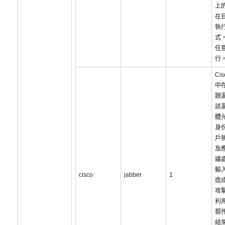
上
在
執
式
任
行
Cis
中
題
該
體
身
戶
及
議
輸
cisco
jabber
1
造
攻
利
郵
結來