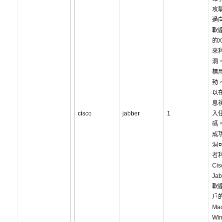
攻
過
軟
的X
來
洞
標
動
以在
息
cisco
jabber
1
入
碼
成
洞
者
Cis
Ja
軟
戶
Ma
Wi