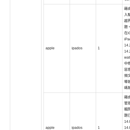
藉
入
越
題
在i
iP
14
apple
ipados
1
14
wat
中
惡
頻
導
碼
藉
管
輯
題已
14
apple
ipados
1
14