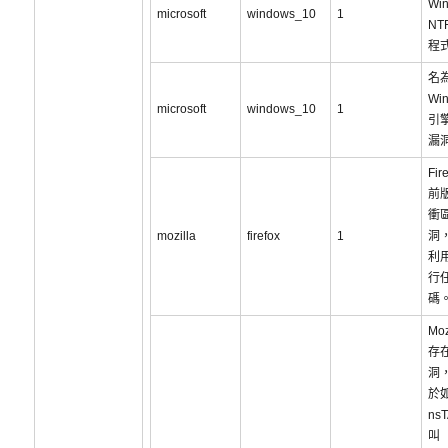
Wi
microsoft
windows_10
1
NT
程
名為
Wi
microsoft
windows_10
1
引
漏洞
Fir
前
衝
mozilla
firefox
1
洞
利
行
碼
Moz
存
洞
於
ns
叫