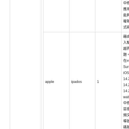
中
應
能
權
式
藉
入
越
題
在m
Sur
iOS
14
apple
ipados
1
14
14
wat
中
惡
頻
導
碼