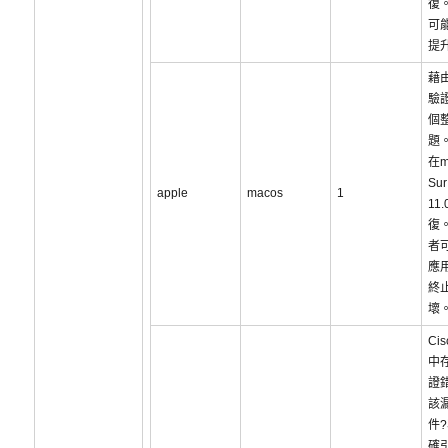
復
可
提
藉
驗
個
題
在m
Sur
apple
macos
1
11
復
者
應
終
壞
Cis
中
證
該
件
確