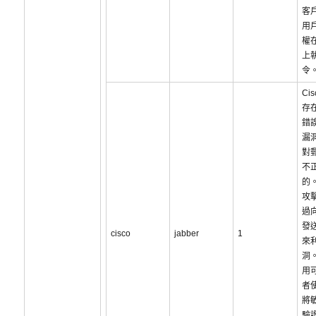
客
用
權
上
令
Cis
存
錯
漏
對
不
的
攻
過
發
cisco
jabber
1
來
洞
用
者
將
驗