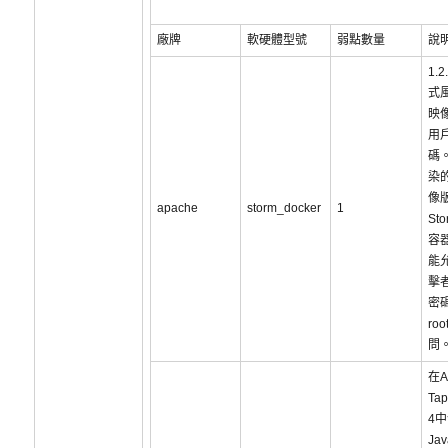
廠牌
軟硬體型號
弱點數量
說
1.
式風
映像
用
碼
染的
像
apache
storm_docker
1
Sto
容
能
擊
密
ro
問
在A
Tap
4
Ja