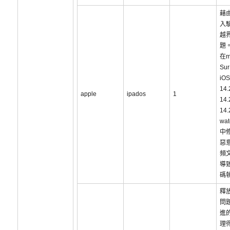
藉
入
越
題
在m
Sur
iOS
14
apple
ipados
1
14
14
wat
中
惡
頻
導
碼
釋
問
進
理