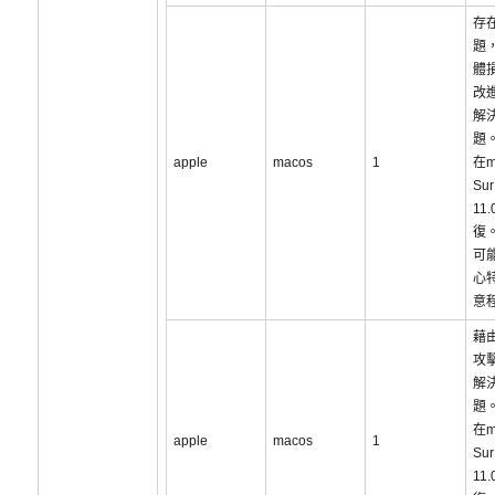
存
題
體
改
解
題
apple
macos
1
在m
Sur
11
復
可
心
意
藉
攻
解
題
在m
apple
macos
1
Sur
11