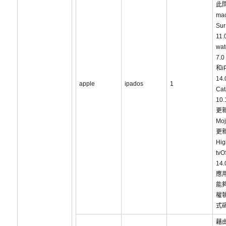
此
ma
Sur
11.
wa
7.0
和i
14
apple
ipados
1
Cat
10
更新
Mo
更新
Hig
tvO
14
應
能
權
式
藉