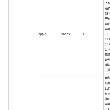
入
越
題
在m
Sur
wa
apple
ipados
1
7.
14
14
14
應
能
權
式
解
初
此
ma
Sur
wa
7.