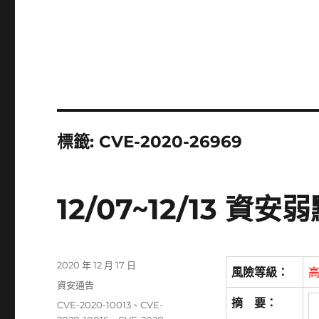
標籤:
CVE-2020-26969
12/07~12/13 
發
2020 年 12 月 17 日
風險等級：
佈
分
資安通告
日
類
摘 要：
標
CVE-2020-10013
、
CVE-
期: