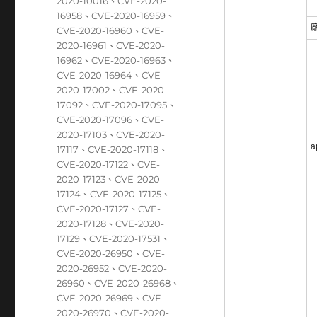
籤
2020-10016
、
CVE-2020-
16958
、
CVE-2020-16959
、
CVE-2020-16960
、
CVE-
2020-16961
、
CVE-2020-
16962
、
CVE-2020-16963
、
CVE-2020-16964
、
CVE-
2020-17002
、
CVE-2020-
17092
、
CVE-2020-17095
、
CVE-2020-17096
、
CVE-
2020-17103
、
CVE-2020-
a
17117
、
CVE-2020-17118
、
CVE-2020-17122
、
CVE-
2020-17123
、
CVE-2020-
17124
、
CVE-2020-17125
、
CVE-2020-17127
、
CVE-
2020-17128
、
CVE-2020-
17129
、
CVE-2020-17531
、
CVE-2020-26950
、
CVE-
2020-26952
、
CVE-2020-
26960
、
CVE-2020-26968
、
CVE-2020-26969
、
CVE-
2020-26970
、
CVE-2020-