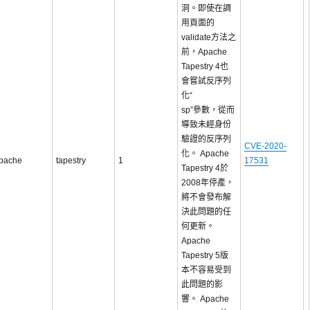
洞。即使在調
用頁面的
validate方法之
前，Apache
Tapestry 4也
會嘗試反序列
化“
sp”參數，從而
導致未經身份
驗證的反序列
CVE-2020-
化。 Apache
pache
tapestry
1
17531
Tapestry 4於
2008年停產，
將不會發布解
決此問題的任
何更新。
Apache
Tapestry 5版
本不容易受到
此問題的影
響。 Apache