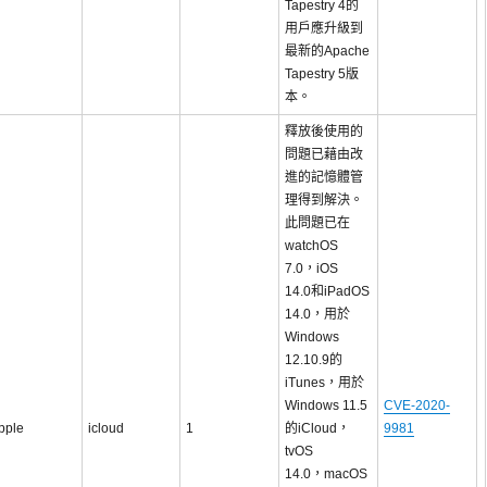
Tapestry 4的
用戶應升級到
最新的Apache
Tapestry 5版
本。
釋放後使用的
問題已藉由改
進的記憶體管
理得到解決。
此問題已在
watchOS
7.0，iOS
14.0和iPadOS
14.0，用於
Windows
12.10.9的
iTunes，用於
Windows 11.5
CVE-2020-
pple
icloud
1
的iCloud，
9981
tvOS
14.0，macOS