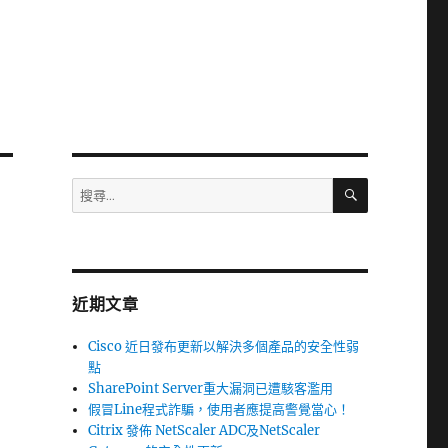
搜
搜
尋
尋
關
鍵
字:
近期文章
Cisco 近日發布更新以解決多個產品的安全性弱
點
SharePoint Server重大漏洞已遭駭客濫用
假冒Line程式詐騙，使用者應提高警覺當心！
Citrix 發佈 NetScaler ADC及NetScaler