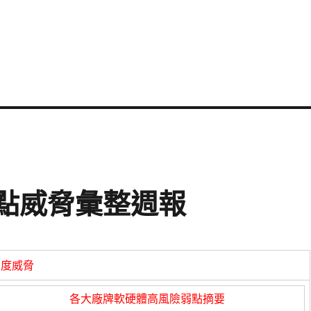
資安弱點威脅彙整週報
高度威脅
各大廠牌軟硬體高風險弱點摘要