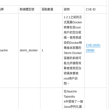
廠牌
軟硬體型號
弱點數量
說明
CVE ID
1.2.1之前的正
式風暴Docker
映像包含root
用戶的空白密
碼。使用受感
染的Docker映
CVE-2020-
像版本部署的
pache
storm_docker
1
29580
Storm Docker
容器的系統可
能允許遠程攻
擊者使用空白
密碼來實現
root用戶訪
問。
在Apache
Tapestry
4中發現了一個
Java序列化漏