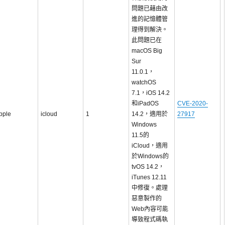
問題已藉由改
進的記憶體管
理得到解決。
此問題已在
macOS Big
Sur
11.0.1，
watchOS
7.1，iOS 14.2
和iPadOS
CVE-2020-
pple
icloud
1
14.2，適用於
27917
Windows
11.5的
iCloud，適用
於Windows的
tvOS 14.2，
iTunes 12.11
中修復。處理
惡意製作的
Web內容可能
導致程式碼執