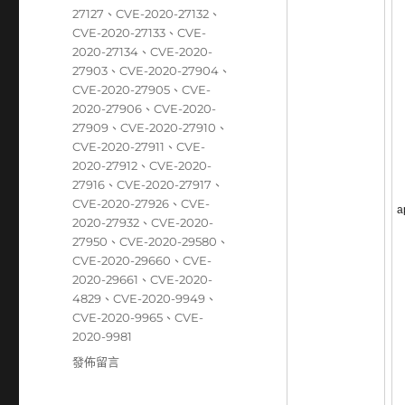
27127
、
CVE-2020-27132
、
CVE-2020-27133
、
CVE-
2020-27134
、
CVE-2020-
27903
、
CVE-2020-27904
、
CVE-2020-27905
、
CVE-
2020-27906
、
CVE-2020-
27909
、
CVE-2020-27910
、
CVE-2020-27911
、
CVE-
2020-27912
、
CVE-2020-
27916
、
CVE-2020-27917
、
CVE-2020-27926
、
CVE-
a
2020-27932
、
CVE-2020-
27950
、
CVE-2020-29580
、
CVE-2020-29660
、
CVE-
2020-29661
、
CVE-2020-
4829
、
CVE-2020-9949
、
CVE-2020-9965
、
CVE-
2020-9981
在
發佈留言
〈12/07~12/13
資